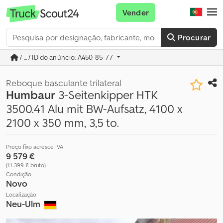
Vender
Procurar
/ ... / ID do anúncio: A450-85-77
Reboque basculante trilateral
Humbaur
3-Seitenkipper HTK
3500.41 Alu mit BW-Aufsatz, 4100 x
2100 x 350 mm, 3,5 to.
Preço fixo acresce IVA
9 579 €
(11 399 € bruto)
Condição
Novo
Localização
Neu-Ulm