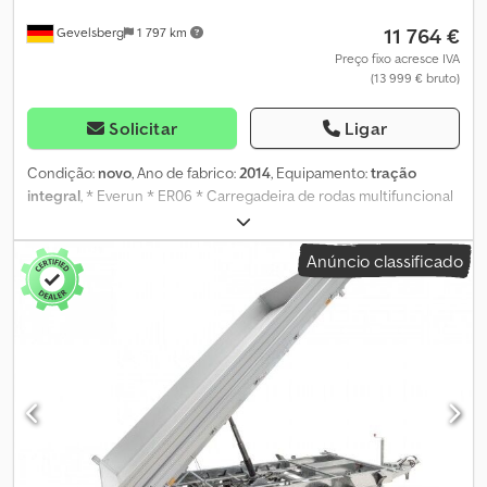
11 764 €
Gevelsberg
1 797 km
Preço fixo acresce IVA
(13 999 € bruto)
Solicitar
Ligar
Condição:
novo
, Ano de fabrico:
2014
, Equipamento:
tração
integral
, * Everun * ER06 * Carregadeira de rodas multifuncional
* Máquina demonstrativa, 450 horas * Ano de fabricação: 2014 *
Horas de operação: 450 h (pode variar) * Cor: Vermelha *
Anúncio classificado
Potência: 19,6 kW * Velocidade máxima do motor: 2200 rpm *
Torque máximo: 90/1800 N.m/min * Dimensões totais com
caçamba: 3690 mm x 1200 mm x 2300 mm * Altura de descarga:
2000 mm * Alcance de descarga: 600 mm * Capacidade da
caçamba: 0,4 m³ * Capacidade de elevação: 800 kg * Peso
operacional: 1700 kg * Tempo de elevação: aprox. 8 segundos *
Velocidade de deslocamento: 0-12 km/h * Raio de giro mínimo:
1989 mm * Distância mínima ao solo: 200 mm * Distância entre
eixos: 1340 mm * Sistema de freio hidráulico com dois circuitos *
Freio de mão * Dimensão dos pneus: 27*8,5-15 TL * Sistema