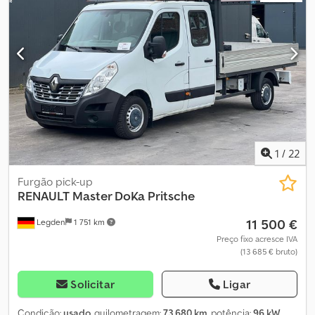
1
/
22
Furgão pick-up
RENAULT
Master DoKa Pritsche
11 500 €
Legden
1 751 km
Preço fixo acresce IVA
(13 685 € bruto)
Solicitar
Ligar
Condição:
usado
, quilometragem:
73 680 km
, potência:
96 kW