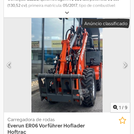
(130,52 cv)
, primeira matrícula:
05/2017
, tipo de combustível:
diesel
, peso total:
3 500 kg
, próxima inspeção (TÜV):
06/2025
, cor:
branco
, tipo de engrenagem:
mecânico
, Equipamento:
ABS, ar
Anúncio classificado
condicionado, fecho centralizado, filtro de partículas,
programa eletrónico de estabilidade (ESP)
, * 7 lugares * Rádio
com Bluetooth * Sistema de navegação * Ar condicionado
Chodpfx Anovht Sds Eea * Cruise control * Caixa manual de 6
velocidades * Engate de reboque ----Número interno do veículo:
6607----Reservamo-nos o direito a erros e venda prévia.
1
/
9
Carregadora de rodas
Everun
ER06 Vorführer Hoflader
Hoftrac