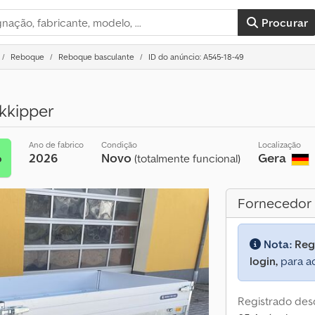
Procurar
Reboque
Reboque basculante
ID do anúncio: A545-18-49
kkipper
Ano de fabrico
Condição
Localização
2026
Novo
Gera
o
(totalmente funcional)
Fornecedor
Nota:
Reg
login,
para ac
Registrado des