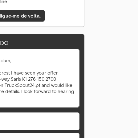
line
 ligue-me de volta.
IDO