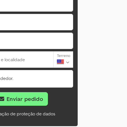
Terreno
 e localidade
ndedor.
Enviar pedido
ação de proteção de dados