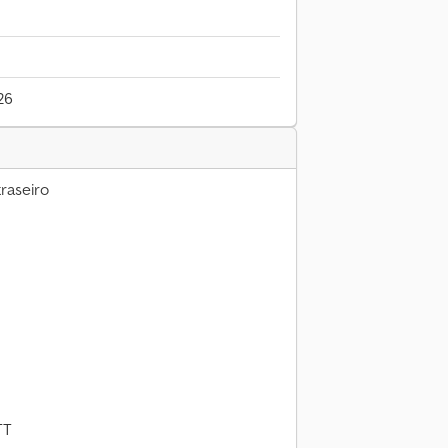
26
raseiro
TT