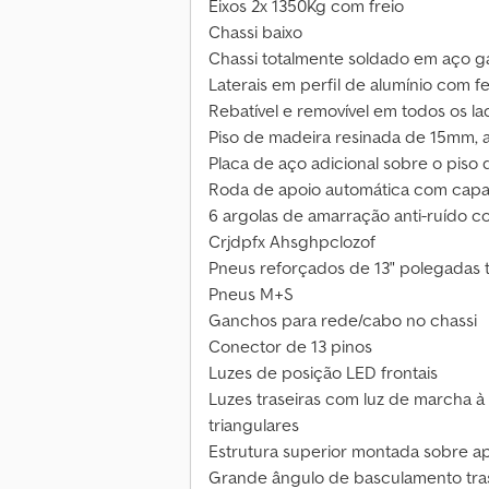
Eixos 2x 1350Kg com freio
Chassi baixo
Chassi totalmente soldado em aço g
Laterais em perfil de alumínio com 
Rebatível e removível em todos os la
Piso de madeira resinada de 15mm, 
Placa de aço adicional sobre o piso
Roda de apoio automática com cap
6 argolas de amarração anti-ruído 
Crjdpfx Ahsghpclozof
Pneus reforçados de 13" polegadas t
Pneus M+S
Ganchos para rede/cabo no chassi
Conector de 13 pinos
Luzes de posição LED frontais
Luzes traseiras com luz de marcha à r
triangulares
Estrutura superior montada sobre a
Grande ângulo de basculamento tra