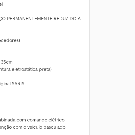
el
EÇO PERMANENTEMENTE REDUZIDO A
ecedores)
a 35cm
ntura eletrostática preta)
iginal SARIS
binada com comando elétrico
enção com o veículo basculado