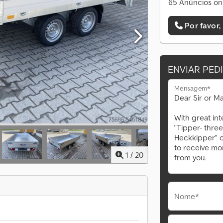
65 Anúncios on
Por favor,
ENVIAR PED
Mensagem*
1
/
20
Nome*