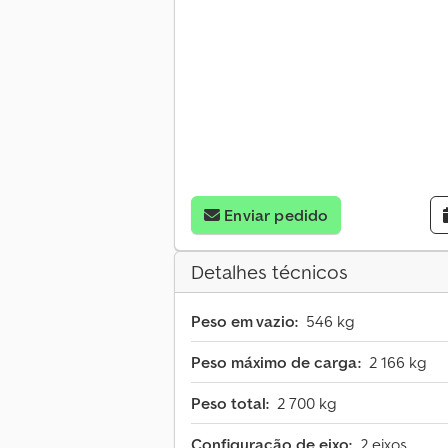
Enviar pedido
Detalhes técnicos
Peso em vazio:
546 kg
Peso máximo de carga:
2 166 kg
Peso total:
2 700 kg
Configuração de eixo:
2 eixos