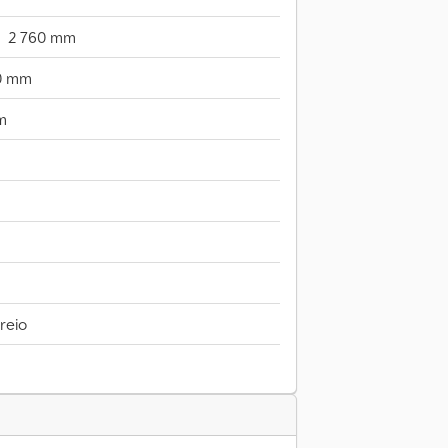
2 760 mm
0 mm
m
reio