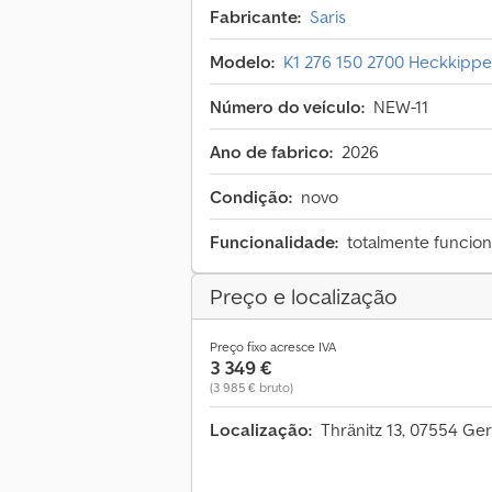
Fabricante:
Saris
Modelo:
K1 276 150 2700 Heckkippe
Número do veículo:
NEW-11
Ano de fabrico:
2026
Condição:
novo
Funcionalidade:
totalmente funcion
Preço e localização
Preço fixo acresce IVA
3 349 €
(3 985 € bruto)
Localização:
Thränitz 13, 07554 Ge