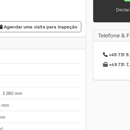
Declar
Agendar uma visita para inspeção
Telefone & F
+49 731 9.
+49 731 7.
3 280 mm
0 mm
 mm
m³