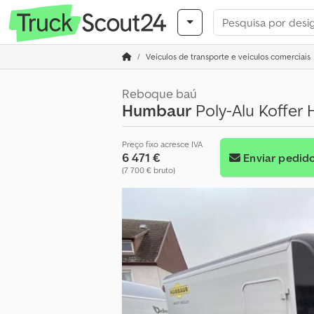
Veículos de transporte e veículos comerciais
Reboque baú
Humbaur
Poly-Alu Koffer 
Preço fixo acresce IVA
6 471 €
Enviar pedid
(7 700 € bruto)