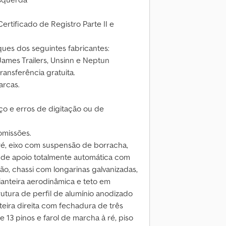
ertificado de Registro Parte II e
es dos seguintes fabricantes:
ames Trailers, Unsinn e Neptun
ansferência gratuita.
arcas.
eço e erros de digitação ou de
omissões.
ré, eixo com suspensão de borracha,
 de apoio totalmente automática com
ão, chassi com longarinas galvanizadas,
dianteira aerodinâmica e teto em
rutura de perfil de alumínio anodizado
teira direita com fechadura de três
e 13 pinos e farol de marcha à ré, piso