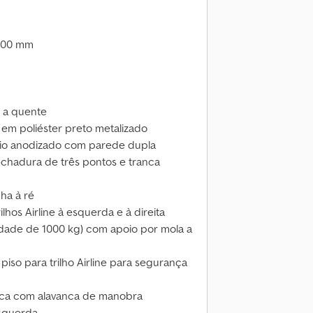
1800 mm
s a quente
o em poliéster preto metalizado
ínio anodizado com parede dupla
 fechadura de três pontos e tranca
ha à ré
hos Airline à esquerda e à direita
idade de 1000 kg) com apoio por mola a
 piso para trilho Airline para segurança
ica com alavanca de manobra
esquerda