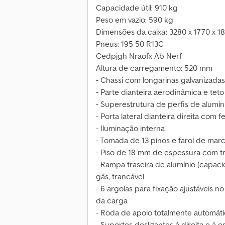
Capacidade útil: 910 kg
Peso em vazio: 590 kg
Dimensões da caixa: 3280 x 1770 x 
Pneus: 195 50 R13C
Cedpjgh Nraofx Ab Nerf
Altura de carregamento: 520 mm
- Chassi com longarinas galvanizada
- Parte dianteira aerodinâmica e tet
- Superestrutura de perfis de alum
- Porta lateral dianteira direita com
- Iluminação interna
- Tomada de 13 pinos e farol de marc
- Piso de 18 mm de espessura com tril
- Rampa traseira de alumínio (capac
gás, trancável
- 6 argolas para fixação ajustáveis no
da carga
- Roda de apoio totalmente automát
- Suportes deslizantes à direita e à 