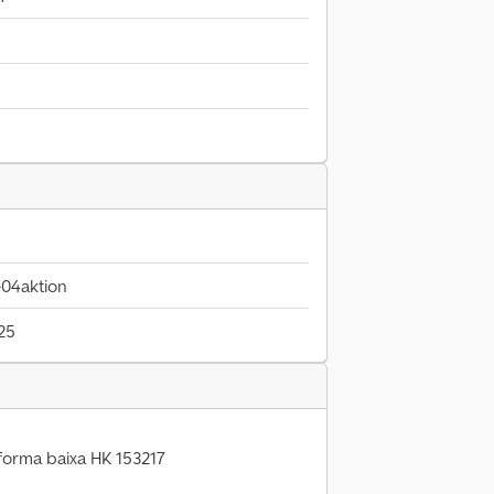
04aktion
25
forma baixa HK 153217