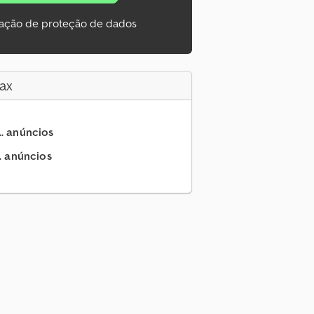
ação de proteção de dados
ax
.. anúncios
.. anúncios