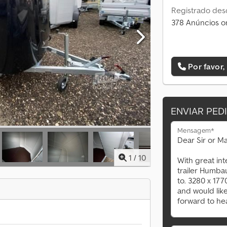
Registrado des
378 Anúncios o
Por favor,
ENVIAR PED
Mensagem*
1
/
10