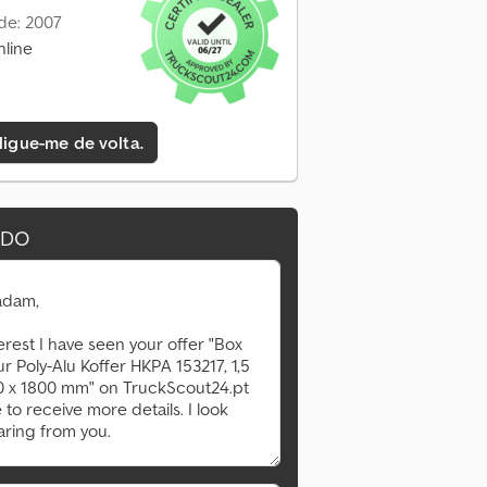
de: 2007
nline
 ligue-me de volta.
IDO