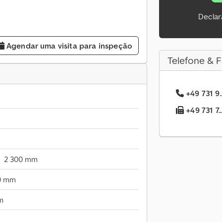
Declar
Agendar uma visita para inspeção
Telefone & F
+49 731 9.
+49 731 7.
2 300 mm
0 mm
m