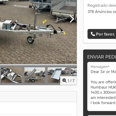
Registrado des
378 Anúncios o
Por favor,
ENVIAR PED
Mensagem*
1
/
7