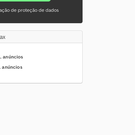
ação de proteção de dados
ax
.. anúncios
.. anúncios