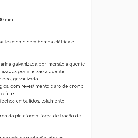
300 mm
raulicamente com bomba elétrica e
rina galvanizada por imersão a quente
anizados por imersão a quente
loco, galvanizada
tágios, com revestimento duro de cromo
ha à ré
 fechos embutidos, totalmente
so da plataforma, força de tração de
ntegrada na proteção inferior