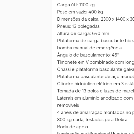
Carga útil: 1100 kg
Peso em vazio: 400 kg
Dimensões da caixa: 2300 x 1400 x 
Pneus: 13 polegadas
Altura de carga: 640 mm
Plataforma de carga basculante hid
bomba manual de emergência
Ângulo de basculamento: 45°
Timonete em V combinado com longa
Chassi e plataforma basculante galv
Plataforma basculante de aço monob
Cilindro hidráulico elétrico em 3 es
Tomada de 13 polos e luzes de marc
Laterais em alumínio anodizado com
removíveis
4 anéis de amarração montados no pi
800 kg cada, testados pela Dekra
Roda de apoio
Iluminação multifuncional Humbaur i