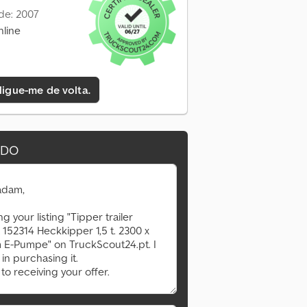
de: 2007
nline
 ligue-me de volta.
IDO