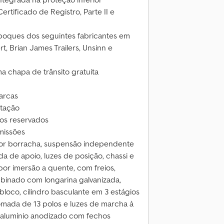
rtificado de Registro, Parte II e
oques dos seguintes fabricantes em
, Brian James Trailers, Unsinn e
a chapa de trânsito gratuita
arcas
itação
ros reservados
missões
por borracha, suspensão independente
da de apoio, luzes de posição, chassi e
por imersão a quente, com freios,
mbinado com longarina galvanizada,
oco, cilindro basculante em 3 estágios
mada de 13 polos e luzes de marcha à
m alumínio anodizado com fechos