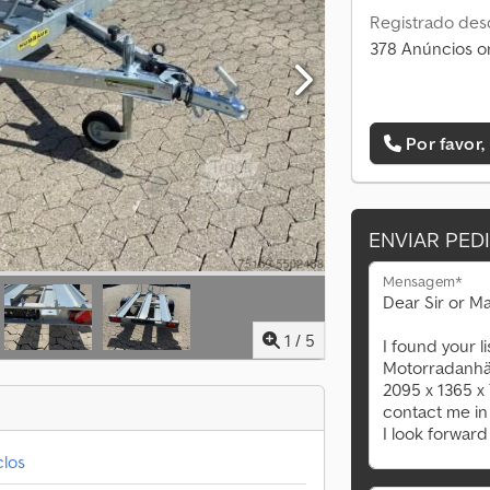
Registrado des
378 Anúncios o
Por favor,
ENVIAR PED
Mensagem*
1
/
5
los