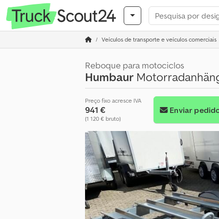
Veículos de transporte e veículos comerciais
Reboque para motociclos
Humbaur
Motorradanhänge
Preço fixo acresce IVA
941 €
Enviar pedid
(1 120 € bruto)