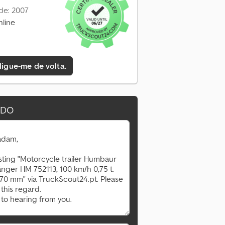
de: 2007
nline
 ligue-me de volta.
IDO