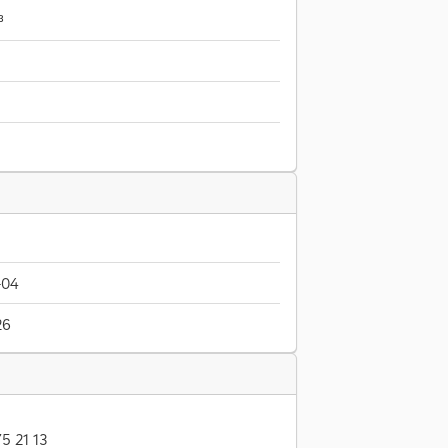
³
-04
26
5 21 13