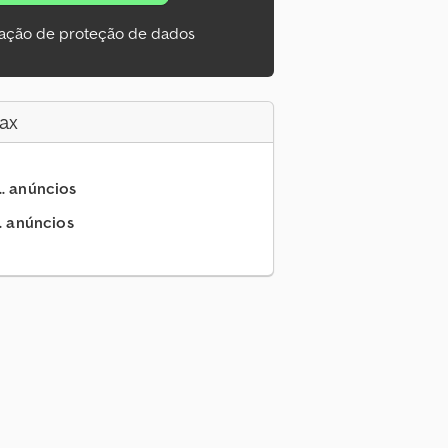
ação de proteção de dados
ax
.. anúncios
.. anúncios