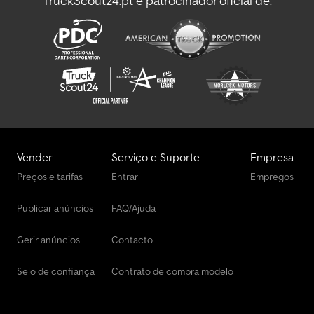
TruckScout24.pt é patrocinador oficial de:
=.=.=.=.=.=.=.=.=.=.=.=.=.=.=.=.=.=.=.=.=.=.=.=.=.=.=.=.=.=.=.=. =.=.=.=.=.=.
Aqui também pode obter o reboque e acessórios de acordo com
as suas necessidades: B L Y S S transporttechnik GmbH
Burenkamp 18-20 46286 Dorsten-Wulfen Tel.:
.:.:.:.:.:.:.:.:.:.:.:.:.:.:.:.:.:.:.:.:.:.:.:.:.:.:.:.:.:.:.:.: .:.:.:.:.:.:.:.:.:.:.:.:.:.:.:.:.:.:.:.:.:.:.:.:.:.:.:.: B L Y S S
transporttechnik GmbH Sonnenbergstr. 5a Cedpfx Amsynqn
Hszorf 38723 Seesen Tel.:
=.=.=.=.=.=.=.=.=.=.=.=.=.=.=.=.=.=.=.=.=.=.=.=.=.=.=.=.=.=.=.=. =.=.=.=.=. As
imagens podem não corresponder ao equipamento padrão;
alterações técnicas (por exemplo, tamanho dos pneus)
reservadas.
Vender
Serviço e Suporte
Empresa
Preços e tarifas
Entrar
Empregos
Publicar anúncios
FAQ/Ajuda
Gerir anúncios
Contacto
Selo de confiança
Contrato de compra modelo