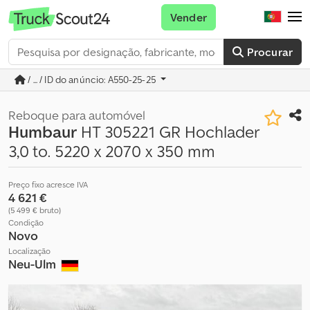
Vender
Procurar
/ ... / ID do anúncio: A550-25-25
Reboque para automóvel
Humbaur
HT 305221 GR Hochlader
3,0 to. 5220 x 2070 x 350 mm
Preço fixo acresce IVA
4 621 €
(5 499 € bruto)
Condição
Novo
Localização
Neu-Ulm