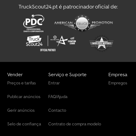
TruckScout24.pt é patrocinador oficial de:
Vender
Serviço e Suporte
Empresa
Preços e tarifas
Entrar
Empregos
Publicar anúncios
FAQ/Ajuda
Gerir anúncios
Contacto
Selo de confiança
Contrato de compra modelo