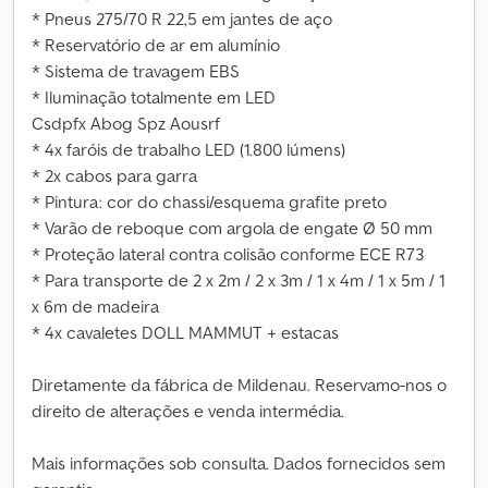
* Pneus 275/70 R 22,5 em jantes de aço
* Reservatório de ar em alumínio
* Sistema de travagem EBS
* Iluminação totalmente em LED
Csdpfx Abog Spz Aousrf
* 4x faróis de trabalho LED (1.800 lúmens)
* 2x cabos para garra
* Pintura: cor do chassi/esquema grafite preto
* Varão de reboque com argola de engate Ø 50 mm
* Proteção lateral contra colisão conforme ECE R73
* Para transporte de 2 x 2m / 2 x 3m / 1 x 4m / 1 x 5m / 1
x 6m de madeira
* 4x cavaletes DOLL MAMMUT + estacas
Diretamente da fábrica de Mildenau. Reservamo-nos o
direito de alterações e venda intermédia.
Mais informações sob consulta. Dados fornecidos sem