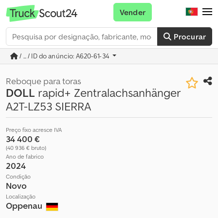
Vender
Procurar
/ ... / ID do anúncio: A620-61-34
Reboque para toras
DOLL
rapid+ Zentralachsanhänger
A2T-LZ53 SIERRA
Preço fixo acresce IVA
34 400 €
(40 936 € bruto)
Ano de fabrico
2024
Condição
Novo
Localização
Oppenau