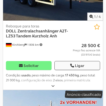
1
/
4
Reboque para toras
DOLL
Zentralachsanhänger A2T-
LZ53 Tandem Kurzholz Anh
28 500 €
Kirchberg
1 806 km
Preço fixo acresce IVA
(33 915 € bruto)
Solicitar
Ligar
Condição:
usado
, peso máximo de carga:
17 450 kg
, peso total:
21 000 kg
, configuração de eixo:
2 eixos
, primeira matrícula:
02/2022
, próxima inspeção (TÜV):
10/2026
, Equipamento:
ABS
,
Proteção antiencastramento em aço, pára-lamas em plástico,
Anúncio classificado
cobertura contínua do chassi em alumínio, apoio manual
(capacidade de carga de 5t), travões de tambor, 2 faróis de
trabalho LED, estrutura de cavalete. 4 x cavaletes de aço Doll tipo