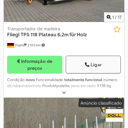
1
/
17
Transportador de madeira
Fliegl
TPS 118 Plateau 6,2m für Holz
Triptis
2 012 km
Informação de
Ligar
preços
Condição:
novo
, Funcionalidade:
totalmente funcional
, número
da máquina/veículo:
Produktpalette
, peso em vazio:
3 135 kg
,
peso máximo de carga:
8 665 kg
, peso total:
11 800 kg
,
configuração de eixo:
2 eixos
, comprimento do espaço de carga:
Anúncio classificado
6 200 mm
, largura do espaço de carga:
2 480 mm
, comprimento
total:
8 350 mm
, largura total:
2 550 mm
, suspensão:
aço
, tamanho
do pneu:
235/75 R17,5"
, estado dos pneus:
100 percentagem
,
Solução de transporte sob medida Configure o seu veículo Fliegl
de acordo com as suas necessidades. O veículo mostrado é