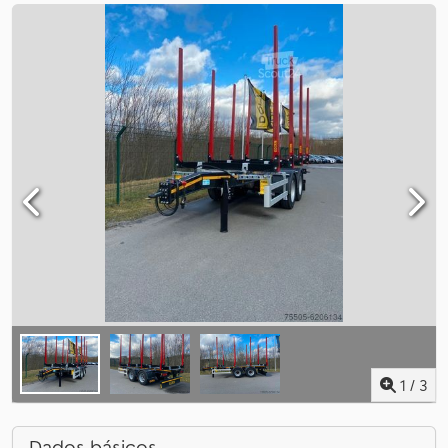
1
/
3
Dados básicos