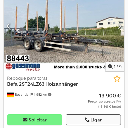
Mammut, 8 x estacas quadradas rígidas Doll de 2550 mm.
Comprimentos de carga: 2 x 2000 mm / 2500 mm / 3000 mm ou 1 x
4000 mm / 5000 mm / 6000 mm. Olhal de reboque de 50 mm.
Crjdpfxer Ahg Dj Abusf
1
/
9
Reboque para toras
Befa
2ST24LZ63 Holzanhänger
13 900 €
Bovenden
1 952 km
Preço fixo acresce IVA
(16 541 € bruto)
Solicitar
Ligar