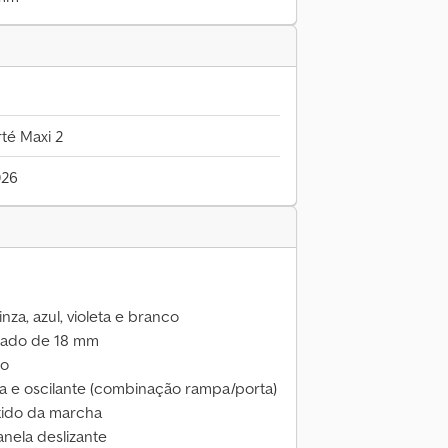
té Maxi 2
026
inza, azul, violeta e branco
izado de 18 mm
do
ia e oscilante (combinação rampa/porta)
ntido da marcha
anela deslizante