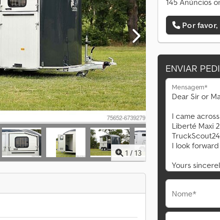
145 Anúncios on
Por favor,
ENVIAR PED
Mensagem*
1
/
13
Nome*