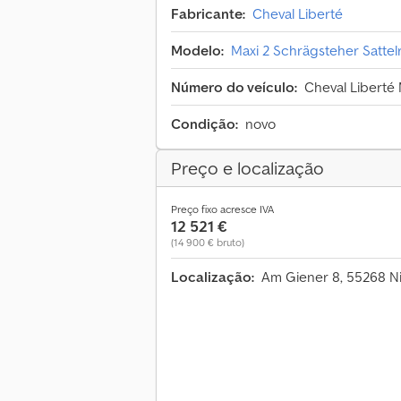
Fabricante:
Cheval Liberté
Modelo:
Maxi 2 Schrägsteher Satte
Número do veículo:
Cheval Liberté 
Condição:
novo
Preço e localização
Preço fixo acresce IVA
12 521 €
(14 900 € bruto)
Localização:
Am Giener 8, 55268 N