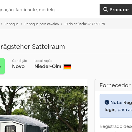
Procurar
Reboque
Reboque para cavalos
ID do anúncio: A673-92-79
rägsteher Sattelraum
Condição
Localização
Novo
Nieder-Olm
o
Fornecedor
Nota:
Reg
login,
para ac
Registrado des