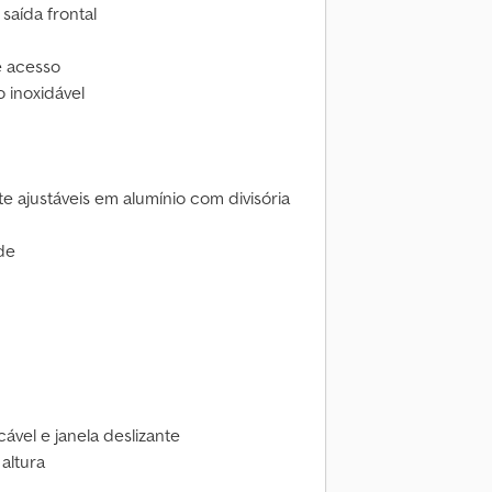
saída frontal
e acesso
 inoxidável
nte ajustáveis em alumínio com divisória
ade
vel e janela deslizante
 altura