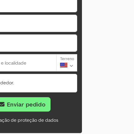
Terreno
 e localidade
ndedor.
Enviar pedido
ação de proteção de dados