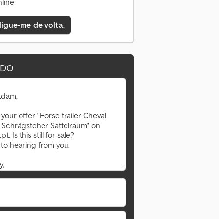
line
 ligue-me de volta.
IDO