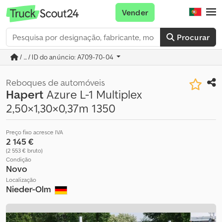
Vender
Procurar
/ ... / ID do anúncio: A709-70-04
Reboques de automóveis
Hapert
Azure L-1 Multiplex
2,50×1,30×0,37m 1350
Preço fixo acresce IVA
2 145 €
(2 553 € bruto)
Condição
Novo
Localização
Nieder-Olm