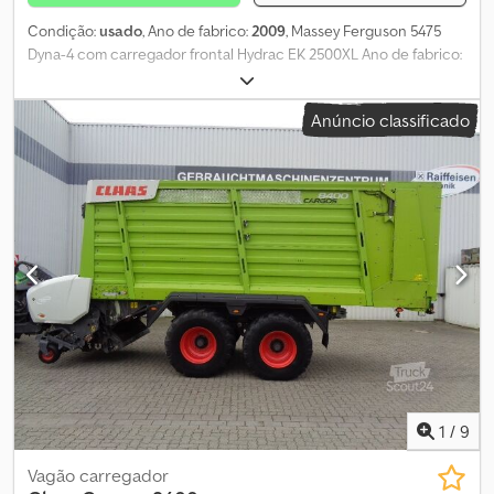
Condição:
usado
, Ano de fabrico:
2009
, Massey Ferguson 5475
Dyna-4 com carregador frontal Hydrac EK 2500XL Ano de fabrico:
2009 Transmissão Dyna-4, powershift parcial 16-16 Motor Perkins,
135 CV Velocidade máxima: 40km/h Dimensões dos pneus
Anúncio classificado
traseiros: 600/65 R38, dianteiros: 480/65 R28 Peso: 5400 kg Altura:
2790 mm/279 cm Largura: 2010 mm/201 cm Comprimento: 4810
mm/481 cm TDP (PTO): 540/1000 3 pares de engates hidráulicos
rápidos Dcedpfsw T R Eiox Afwok Engate hidráulico para travão
de reboque Tomada para luzes de reboque Engate para reboque
Gramer Carregador frontal Hydrac EK 2500XL Caudal da bomba
hidráulica: 110 l/min
1
/
9
Vagão carregador