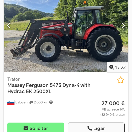
1
/
23
Trator
Massey Ferguson
5475 Dyna-4 with
Hydrac EK 2500XL
27 000 €
Eslovénia
2 000 km
VB acresce IVA
(32 940 € bruto)
Solicitar
Ligar