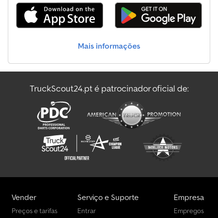
traseiro * Cilindro hidráulico de ação simples e controle de
braços inferiores * Luz de ré * Sistema hidráulico de três pontos
traseiro * Suporte oscilante para reboque * 1 comando hidráulico
de ação dupla traseiro * Terceiro ponto traseiro * Tomada de
Mais informações
força traseira * Rádio * Capota * Barra de tração agrícola
ATENÇÃO!!! LEIA COM ATENÇÃO!!! Reservamo-nos expressamente
o direito de venda intermediária, pois este artigo também está
anunciado em outros portais. Recomendamos fortemente uma
TruckScout24.pt é patrocinador oficial de:
visita e inspeção, para evitar mal-entendidos sobre o estado e a
adequação do equipamento. Visualizações e testes estão
disponíveis a qualquer momento mediante agendamento e são
fortemente recomendados!!! As dimensões internas indicadas
são valores aproximados. ACEITAMOS TROCA POR QUASE
QUALQUER COISA!!! NEGOCIAÇÃO E PAGAMENTO DA DIFERENÇA
POSSÍVEIS!!! Exposição: 58285 Gevelsberg, Am Sinnerhoop 17
Horário de funcionamento: segunda a sexta, das 9h00 às 17h00;
sábado, das 9h00 às 14h00 !!! mais de 500 reboques novos e
usados em estoque continuamente !!! Impressum: Pegasus
Anhänger GmbH Am Sinnerhoop 17 58285 Gevelsberg Tel.: Fax:
Vender
Serviço e Suporte
Empresa
info@pegasus-anha
Preços e tarifas
Entrar
Empregos