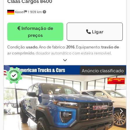
Claas
Cargos 8400
Kassel
1 909 km
Informação de
Ligar
preços
Condição:
usado
, Ano de fabrico:
2016
, Equipamento:
travão de
ar comprimido
, dosador automático com esteira removível,
terceira roda de apoio sob a pick-up, / 6905 cargas, eixo
autodirecional, suspensão do timão hidráulica, suspensão do eixo
Anúncio classificado
/ mecânica, sistema Load Sensing, pick-up, unidade de corte com
40 facas, pacote de luzes LED, / pino de medição de força para L
Dsdpfxstpn Tpj Afwsck