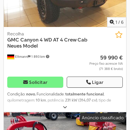
1
/
6
Recolha
GMC
Canyon 4 WD AT 4 Crew Cab
Neues Model
59 990 €
Eltmann
1 893 km
Preço fixo acresce IVA
(71 388 € bruto)
Solicitar
Ligar
Condição:
novo
, Funcionalidade:
totalmente funcional
,
quilometragem:
10 km
, potência:
231 kW (314,07 cv)
, tipo de
combustível:
gasolina
, tipo de engrenagem:
automático
,
configuração de eixo:
4x4
, consumo de combustível (urbano):
13,2
Anúncio classificado
l/100 km
, consumo de combustível (extraurbano):
10,9 l/100 km
,
consumo de combustível (combinado):
12,2 l/100 km
, Emissões de