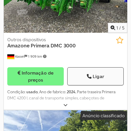
1
/
5
Outros dispositivos
Amazone
Primera DMC 3000
Kassel
1 909 km
Informação de
Ligar
preços
Condição:
usado
, Ano de fabrico:
2024
, Parte traseira Primera
DMC 4200 l, canal de transporte simples, cabeçotes de
distribuição Single-Shoot para 16 linhas, ponte de carregamento
longa para parte traseira, lança traseira com suporte dobrável,
Anúncio classificado
engate inferior categoria 3, eixo com freio estacionário, sistema
de freio pneumático de duplo circuito. Dcodpfx Afsuhnwvewjk