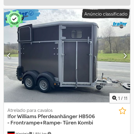
Anúncio classificado
1
/
11
Atrelado para cavalos
Ifor Williams Pferdeanhänger
HB506
- Frontrampe+Rampe- Türen Kombi
Warstein
1 854 km