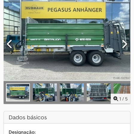
1
/
5
Dados básicos
Designação: