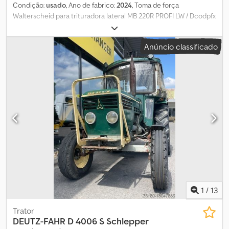
Condição:
usado
, Ano de fabrico:
2024
, Toma de força
Walterscheid para trituradora lateral MB 220R PROFI LW / Dcodpfx
Aotqug Tefwjk
Anúncio classificado
1
/
13
Trator
DEUTZ-FAHR
D 4006 S Schlepper