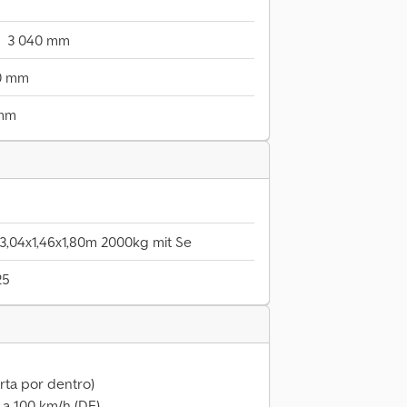
3 040 mm
0 mm
 mm
 3,04x1,46x1,80m 2000kg mit Se
25
rta por dentro)
a 100 km/h (DE)