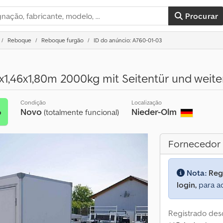
Procurar
Reboque
Reboque furgão
ID do anúncio: A760-01-03
x1,46x1,80m 2000kg mit Seitentür und weit
Condição
Localização
Novo
Nieder-Olm
o
(totalmente funcional)
Fornecedor
Nota:
Reg
login,
para ac
Registrado des