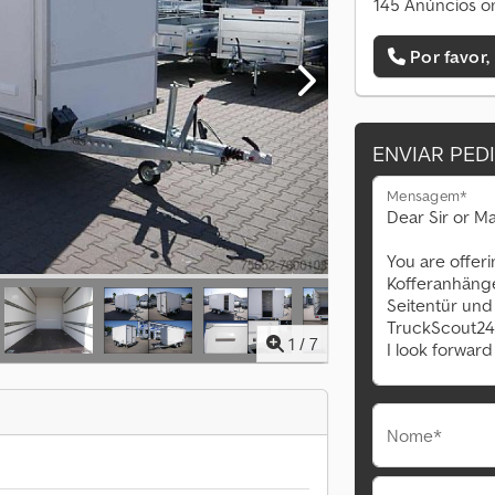
145 Anúncios on
Por favor,
ENVIAR PED
Mensagem*
1
/
7
Nome*