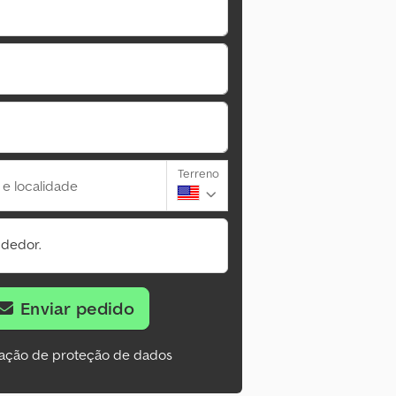
Terreno
 e localidade
ndedor.
Enviar pedido
ação de proteção de dados