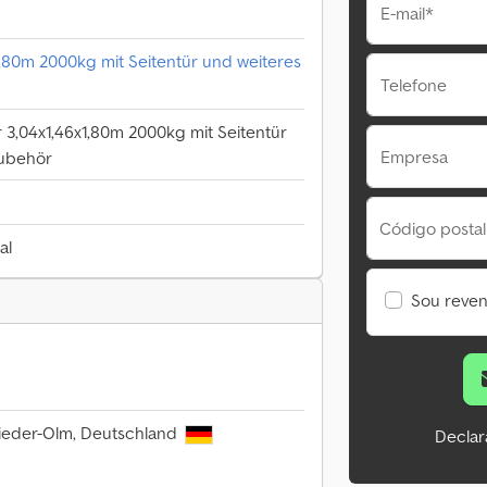
E-mail*
,80m 2000kg mit Seitentür und weiteres
Telefone
 3,04x1,46x1,80m 2000kg mit Seitentür
Empresa
Zubehör
Código postal
al
Sou reve
ieder-Olm, Deutschland
Declar