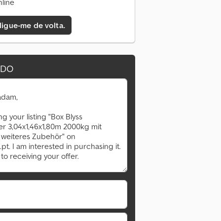
line
 ligue-me de volta.
IDO