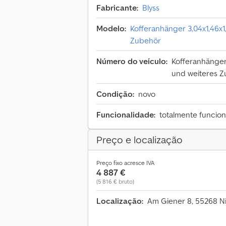
Fabricante:
Blyss
Modelo:
Kofferanhänger 3,04x1,46x1
Zubehör
Número do veículo:
Kofferanhänger
und weiteres 
Condição:
novo
Funcionalidade:
totalmente funcion
Preço e localização
Preço fixo acresce IVA
4 887 €
(5 816 € bruto)
Localização:
Am Giener 8, 55268 N