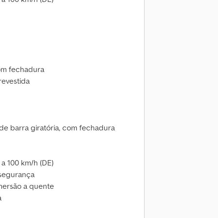
com fechadura
evestida
 de barra giratória, com fechadura
a 100 km/h (DE)
 segurança
imersão a quente
a