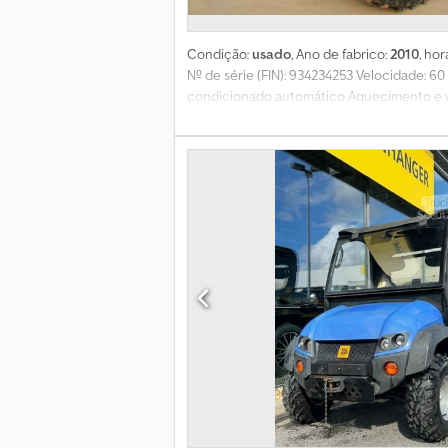
Condição:
usado
, Ano de fabrico:
2010
, ho
Nº de série (FIN): 934234253 Velocidade: 6
condicionado automático Aquecimento e vent
frontal Tomada de 7 pinos Retorno livre T
válvulas de dupla ação (5 x VD) Conexão de
Traseiros: 710/75 R 42 Alterações, venda in
sentido jurídico da compra. A descrição vá
aprovação TÜV, teremos prazer em lhe fazer
Aplicam-se nossas condições gerais de en