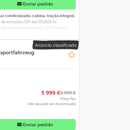
Enviar pedido
:
ar condicionado, cabina, tração integral
,
 de emissões (SP) até 03.2025 Ar-
álvula de dupla ação (1 x VD) Elevador
díbula K80 Tomada de força 1000/540E 5
nsing Pneus: Dianteiros: 600/70 R 34
Anúncio classificado
eral do veículo e não constitui garantia no
sportfahrzeug
nova aprovação TÜV. Caso deseje uma nova
r publicidade adesivada e/ou sinalização.
5 999 €
6 999 €
Preço fixo
(IVA não pode ser discriminado)
Enviar pedido