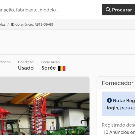
Procurar
olas
ID do anúncio: A818-06-69
fabrico
Condição
Localização
Usado
Sorée
Fornecedor
Nota:
Reg
login,
para ac
Registrado des
110 Anúncios on