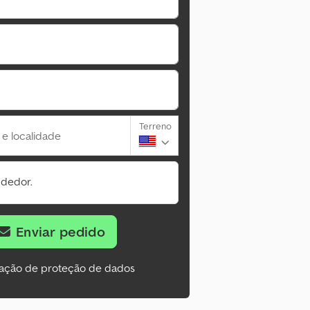
Terreno
 e localidade
ndedor.
Enviar pedido
ação de proteção de dados