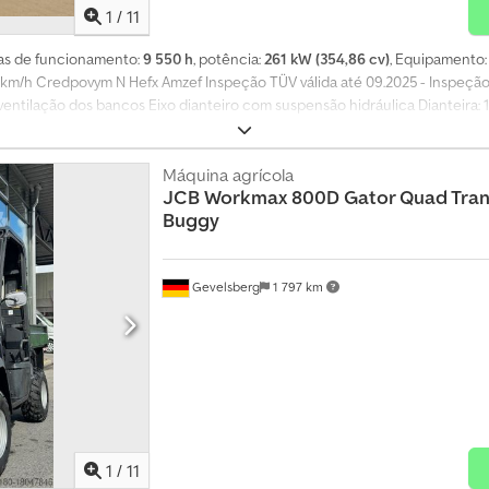
1
/
11
ras de funcionamento:
9 550 h
, potência:
261 kW (354,86 cv)
, Equipamento
0 km/h Credpovym N Hefx Amzef Inspeção TÜV válida até 09.2025 - Inspeção
ilação dos bancos Eixo dianteiro com suspensão hidráulica Dianteira: 1 v
raseira: Preparação para engate de reboque (slider), SEM engate tipo man
 ar comprimido vermelha e amarela Energia elétrica 7 pinos IsoBus LoadSe
termédia e erros reservados. A descrição serve apenas para identificação g
Máquina agrícola
JCB
Workmax 800D Gator Quad Tran
lida é a constante no contrato de compra. Nossa oferta é, em geral, sem 
Buggy
 uma proposta através de nossas oficinas parceiras! O veículo pode conte
trega e pagamento.
Gevelsberg
1 797 km
1
/
11