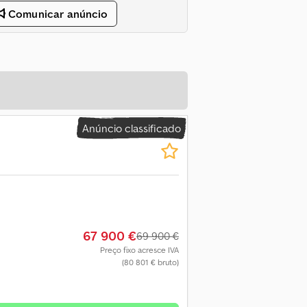
Comunicar anúncio
Anúncio classificado
67 900 €
69 900 €
Preço fixo acresce IVA
(80 801 € bruto)