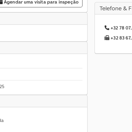
Agendar uma visita para inspeção
Telefone & F
+32 78 07.
+32 83 67.
025
da