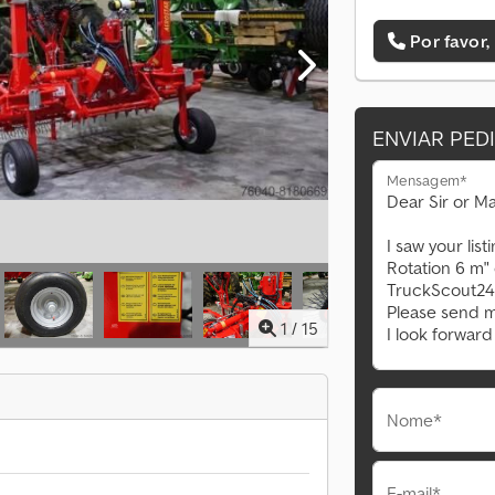
Por favor,
ENVIAR PED
Mensagem*
1
/
15
Nome*
E-mail*