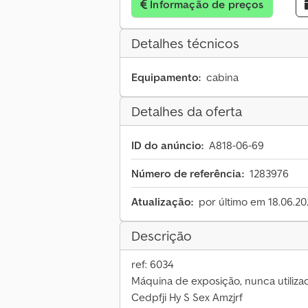
Informação de preços
Detalhes técnicos
Equipamento:
cabina
Detalhes da oferta
ID do anúncio:
A818-06-69
Número de referência:
1283976
Atualização:
por último em 18.06.2
Descrição
ref: 6034
Máquina de exposição, nunca utiliza
Cedpfji Hy S Sex Amzjrf