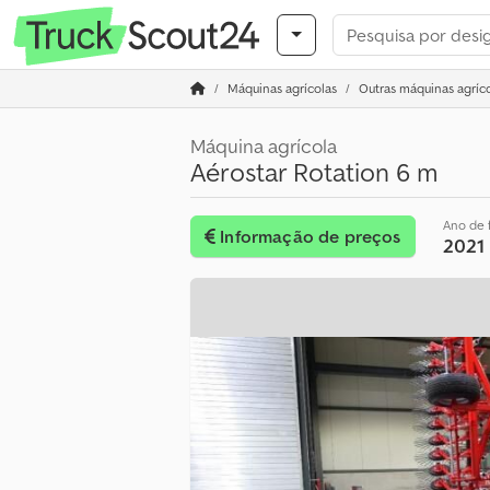
Máquinas agrícolas
Outras máquinas agríc
Máquina agrícola
Aérostar Rotation 6 m
Ano de 
Informação de preços
2021