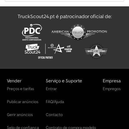
TruckScout24.pt é patrocinador oficial de:
Vender
Serviço e Suporte
Empresa
Preços e tarifas
Entrar
Empregos
Publicar anúncios
FAQ/Ajuda
Gerir anúncios
Contacto
Selo de confiança
Contrato de compra modelo