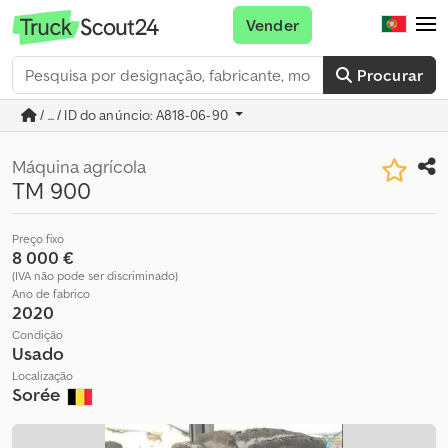
Vender
Procurar
/ ... / ID do anúncio: A818-06-90
Máquina agrícola
TM 900
Preço fixo
8 000 €
(IVA não pode ser discriminado)
Ano de fabrico
2020
Condição
Usado
Localização
Sorée