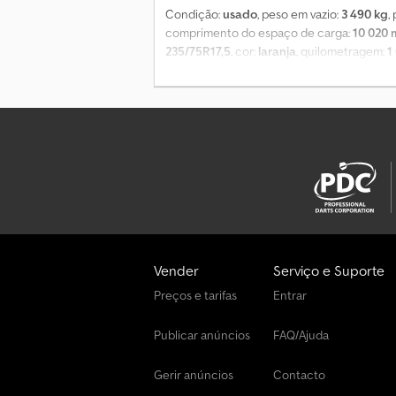
Condição:
usado
, peso em vazio:
3 490 kg
,
comprimento do espaço de carga:
10 020
235/75R17,5
, cor:
laranja
, quilometragem:
1
Localização do veículo: Bovenden, 1 eixo, 
proteção inferior, proteção lateral em alum
deslizante Edscha e plataforma elevatória 
€ líquido! Roda sobressalente disponível po
erros! Dcedoi Rrrgepfx Ak Usk
Vender
Serviço e Suporte
Preços e tarifas
Entrar
Publicar anúncios
FAQ/Ajuda
Gerir anúncios
Contacto