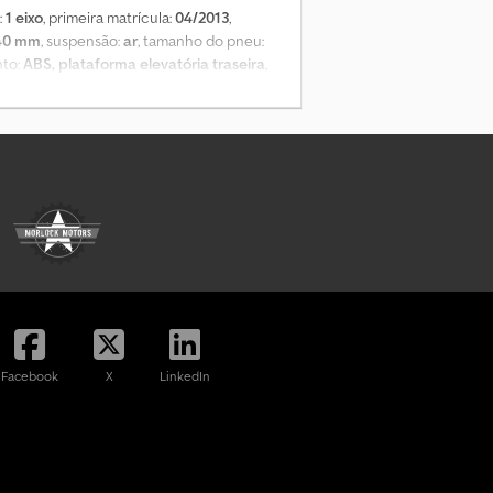
:
1 eixo
, primeira matrícula:
04/2013
,
40 mm
, suspensão:
ar
, tamanho do pneu:
nto:
ABS, plataforma elevatória traseira
,
loqueio), Edscha, anéis de amarração,
oçaria: reboque plataforma com lona, teto
onível por um valor adicional de 24.900,00
, sujeitas a alterações, venda prévia e
Facebook
X
LinkedIn