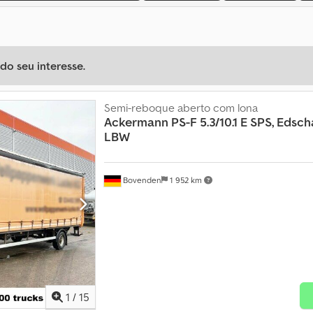
o seu interesse.
Semi-reboque aberto com lona
Ackermann
PS-F 5.3/10.1 E SPS, Edsc
LBW
Bovenden
1 952 km
1
/
15