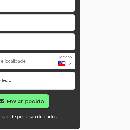
Terreno
 e localidade
ndedor.
Enviar pedido
ação de proteção de dados