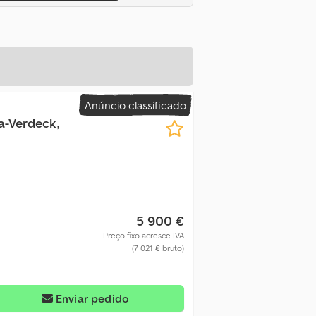
Anúncio classificado
ha-Verdeck,
5 900 €
Preço fixo acresce IVA
(7 021 € bruto)
Enviar pedido