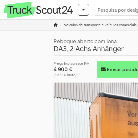
Veículos de transporte e veículos comerciais
Reboque aberto com lona
DA3, 2-Achs Anhänger
Preço fixo acresce IVA
4 900 €
Enviar pedid
(5 831 € bruto)