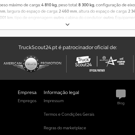
 peso máximo de carga:
4 810 kg
, peso total:
8 300 kg
, configuração de eixo
 mm
, largura do espaço de carga:
2 460 mm
, altura do espaço de carga:
2 3
 001 km
, tipo de engrenagem:
outro
, cabina do condutor:
outro
, Equipame
suspensão pneumática, elevação e descida, ABS (sistema de travagem anti-b
ínio, suportes, plataforma de carga em alumínio, em posição vertical. Carr
traseira Dhollandia modelo DH LM15 de 1,5 t. Cabeçote MAN apropriado disp
r um valor extra! As informações dos acessórios são fornecidas sem garantia
TruckScout24.pt é patrocinador oficial de:
Empresa
Informação legal
Empregos
Impressum
Blog
Termos e Condições Gerais
Regras do marketplace