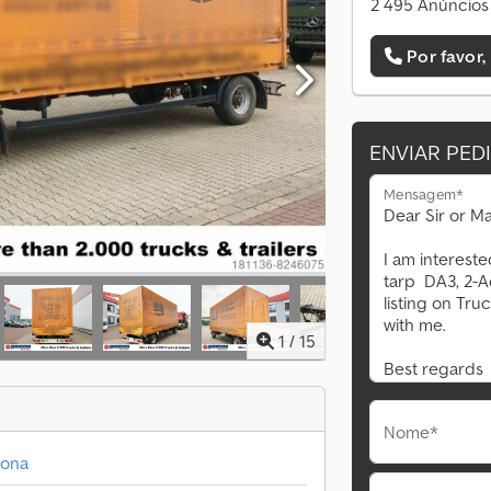
2 495 Anúncios 
Por favor,
ENVIAR PED
Mensagem*
1
/
15
Nome*
lona