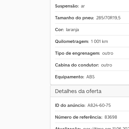
Suspensão:
ar
Tamanho do pneu:
285/70R19,5
Cor:
laranja
Quilometragem:
1 001 km
Tipo de engrenagem:
outro
Cabina do condutor:
outro
Equipamento:
ABS
Detalhes da oferta
ID do anúncio:
A824-60-75
Número de referência:
83698
Atualização:
por último em 11.06.20