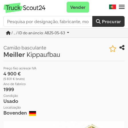
Vender
Procurar
/ ... / ID do anúncio: A825-05-63
Camião basculante
Meiller
Kippaufbau
Preço fixo acresce IVA
4 900 €
(5 831 € bruto)
Ano de fabrico
1999
Condição
Usado
Localização
Bovenden