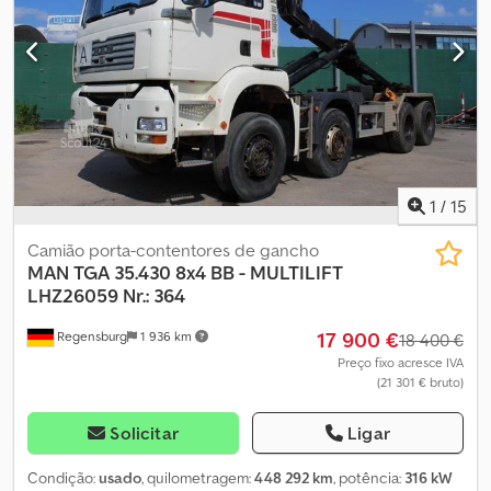
ACESSÓRIOS SEM GARANTIA; salvo alterações, venda prévia e
erros!
1
/
15
Camião porta-contentores de gancho
MAN
TGA 35.430 8x4 BB - MULTILIFT
LHZ26059 Nr.: 364
17 900 €
Regensburg
1 936 km
18 400 €
Preço fixo acresce IVA
(21 301 € bruto)
Solicitar
Ligar
Condição:
usado
, quilometragem:
448 292 km
, potência:
316 kW