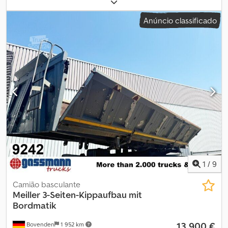
combustível:
diesel
, configuração de eixo:
6x4
, combustível:
diesel
, cabina do condutor:
cabina diurna
, classe de emissão:
Anúncio classificado
Euro 6
, Ano de fabrico:
2014
, MAN TGS 33440 sistema de
contentores 6x4 Dkedpfjyabqisx Aqpjr Ano de fabrico: 2014 Euro 5
257 688 km Automático Sistema de contentores AJK ID nº 31
1
/
9
Camião basculante
Meiller
3-Seiten-Kippaufbau mit
Bordmatik
13 900 €
Bovenden
1 952 km