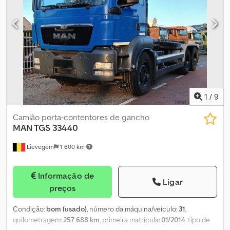
um Iveco Trakker AD260T45W 6x6 com entre-eixos de 3500 mm!
Conexões hidráulicas para reboque basculante na traseira!
INFORMAÇÕES SOBRE ACESSÓRIOS SEM GARANTIA, sujeitas a
alterações, venda prévia e possíveis erros! Dodewphy Rspfx
Aqpekr
1
/
9
Camião porta-contentores de gancho
MAN TGS
33440
Lievegem
1 600 km
Informação de
Ligar
preços
Condição:
bom (usado)
, número da máquina/veículo:
31
,
quilometragem:
257 688 km
, primeira matrícula:
01/2014
, tipo de