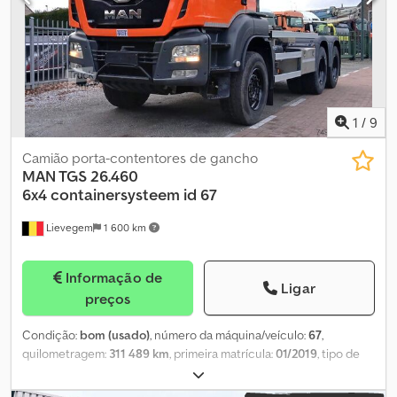
venda prévia e erros!
1
/
9
Camião porta-contentores de gancho
MAN TGS 26.460
6x4
containersysteem id 67
Lievegem
1 600 km
Informação de
Ligar
preços
Condição:
bom (usado)
, número da máquina/veículo:
67
,
quilometragem:
311 489 km
, primeira matrícula:
01/2019
, tipo de
combustível:
diesel
, configuração de eixo:
6x4
, combustível:
diesel
, classe de emissão:
Euro 6
, Ano de fabrico:
2019
, Marca: