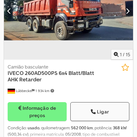
peças de reposição do veículo podem ser adquiridas mediante
consulta e custo adicional. INFORMAÇÕES SOBRE ACESSÓRIOS
SEM GARANTIA; alterações, venda prévia e erros reservados!
1
/
15
Camião basculante
IVECO
260AD500PS 6x4 Blatt/Blatt
AHK Retarder
Lübbecke
1 934 km
Informação de
Ligar
preços
Condição:
usado
, quilometragem:
562 000 km
, potência:
368 kW
(500,34 cv)
, primeira matrícula:
05/2008
, tipo de combustível: