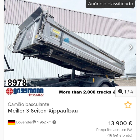
Anúncio classificado
M.A.N. Modelo: TGS 26.460 6x4 Ano de fabrico: 2019 Euro 6
Quilometragem: 311.489 Automático Nº de identificação: 67
Dodpjyuiu Sofx Aqpekr
1
/
4
Camião basculante
Meiller
3-Seiten-Kippaufbau
13 900 €
Bovenden
1 952 km
Preço fixo acresce IVA
(16 541 € bruto)