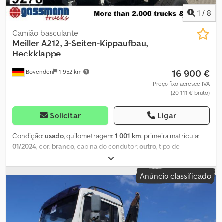
1
/
8
Camião basculante
Meiller
A212, 3-Seiten-Kippaufbau,
Heckklappe
16 900 €
Bovenden
1 952 km
Preço fixo acresce IVA
(20 111 € bruto)
Solicitar
Ligar
Condição:
usado
, quilometragem:
1 001 km
, primeira matrícula:
01/2024
, cor:
branco
, cabina do condutor:
outro
, tipo de
engrenagem:
outro
, comprimento do espaço de carga:
4 700 mm
,
largura do espaço de carga:
2 410 mm
, altura do espaço de carga:
Anúncio classificado
600 mm
, Ano de fabrico:
2024
, Localização do veículo: Bovenden,
estrutura de aço, argolas de amarração, tampas basculantes.
Djdpfx Aowkiw Teqpekr Carroçaria: Caçamba basculante trilateral
Meiller com tampas assistidas por molas e destravamento
pneumático da tampa traseira. INFORMAÇÕES SOBRE