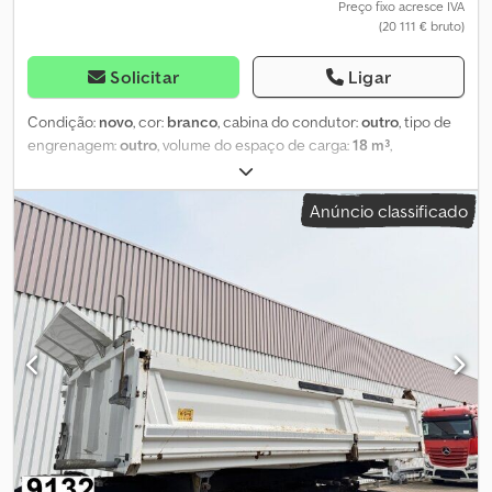
Preço fixo acresce IVA
(20 111 € bruto)
Solicitar
Ligar
Condição:
novo
, cor:
branco
, cabina do condutor:
outro
, tipo de
engrenagem:
outro
, volume do espaço de carga:
18 m³
,
comprimento do espaço de carga:
5 700 mm
, largura do espaço
de carga:
2 300 mm
, altura do espaço de carga:
1 400 mm
, Ano de
Anúncio classificado
fabrico:
2011
, Localização do veículo: Bovenden, Construção: Para
chassis de 4 eixos MAN e Mercedes-Benz com entre-eixos a partir
de 4200 mm, aprox. 18,3 m³. INFORMAÇÕES SOBRE ACESSÓRIOS
SEM GARANTIA; alterações, venda prévia e erros reservados!
Dsdpfevhkniex Aqpekr