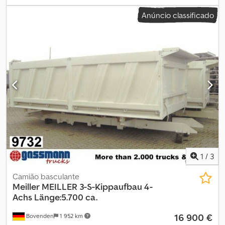
laranja
, tipo de engrenagem:
automático
, classe de emissão:
Anúncio classificado
Euro 6
, Equipamento:
ABS, ar condicionado, programa
eletrónico de estabilidade (ESP)
, AROCS – DOCUMENTO DE
REGISTO DO VEÍCULO ALEMÃO, 6X4, EIXOS TRASEIROS COM
SUSPENSÃO PNEUMÁTICA, PARA-SOL, LUZES DE CONTORNO,
DISTÂNCIA ENTRE EIXOS DE 3,60 M, VIDROS/ESPELHOS
ELÉTRICOS, AQUECIMENTO DOS ASSENTOS/ESPELHOS, CÂMARA
DE MARCHA ATRÁS, CAIXA DE MUDANÇAS AUTOMÁTICA, FREIO
MOTOR REFORÇADO, BLOQUEIO DO DIFERENCIAL, ABS, ASR,
FARÓIS DE TRABALHO, COMPARTIMENTO DE ARMAZENAMENTO,
PROTETOR DE SUBCHASSIS TRASEIRO AJUSTÁVEL, SISTEMA
HIDRÁULICO ATÉ A TRASERA, AR CONDICIONADO, GANCHO DE
CARGA HIAB MULTILIFT XR21S46, GANCHO DESLIZANTE,
FECHADURA HIDRÁULICA DO CONTENTOR, PNEUS EM BOM
ESTADO, CAPACIDADE DE 21 TONELADAS. Dedpfx Aqjym N H
1
/
3
Sopekr VÁRIOS VEÍCULOS DISPONÍVEIS:
Camião basculante
Meiller
MEILLER 3-S-Kippaufbau 4-
Achs Länge:5.700 ca.
16 900 €
Bovenden
1 952 km