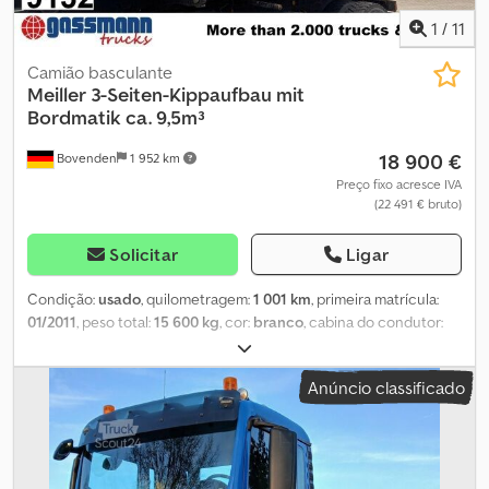
1
/
11
Camião basculante
Meiller
3-Seiten-Kippaufbau mit
Bordmatik ca. 9,5m³
18 900 €
Bovenden
1 952 km
Preço fixo acresce IVA
(22 491 € bruto)
Solicitar
Ligar
Condição:
usado
, quilometragem:
1 001 km
, primeira matrícula:
01/2011
, peso total:
15 600 kg
, cor:
branco
, cabina do condutor:
outro
, tipo de engrenagem:
outro
, volume do espaço de carga:
9
m³
, comprimento do espaço de carga:
4 900 mm
, largura do
Anúncio classificado
espaço de carga:
2 380 mm
, altura do espaço de carga:
800 mm
,
Ano de fabrico:
2011
, Localização do veículo: Bovenden,
carroçaria em aço, sistema de aba lateral à esquerda (Bordmatik),
argolas de amarração. Carroçaria: Caçamba basculante trilateral
Meiller tipo D316 BM com Bordmatik à esquerda, desmontada de