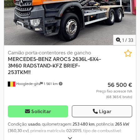
Aqsvhibbsper
1
/
33
Camião porta-contentores de gancho
MERCEDES-BENZ
AROCS 2636L-6X4-
3M60 RADSTAND-KFZ BRIEF-
253TKM!!
56 500 €
Hooglede-gits
1 561 km
Preço fixo acresce IVA
(68 365 € bruto)
Solicitar
Ligar
Condição:
usado
, quilometragem:
253 480 km
, potência:
265 kW
(360,30 cv)
, primeira matrícula:
02/2015
, tipo de combustível:
diesel
, peso total:
26 000 kg
, configuração de eixo:
3 eixos
, cor: