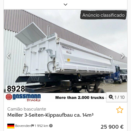
diesel
, configuração de eixo:
6x4
, combustível:
diesel
, travões:
retardador
, cor:
vermelho
, tipo de engrenagem:
automático
,
Anúncio classificado
classe de emissão:
Euro 5
, largura do espaço de carga:
2 400 mm
,
altura do espaço de carga:
1 000 mm
, Ano de fabrico:
2008
,
Equipamento:
ABS, EBS (Sistema de Travagem Electrónico),
acoplamento de reboque, ar condicionado, controlo de
velocidade de cruzeiro, retardador
, = Opções e acessórios
adicionais = - Controlo da climatização - Intarder - Vidro do
tejadilho Dkodpfx Ajxxyn Nsqpor = Mais informações = GVW:
26.000 kg Preço de venda: € 28.600, US$ 33.310
1
/
10
Camião basculante
Meiller
3-Seiten-Kippaufbau ca. 14m³
25 900 €
Bovenden
1 952 km