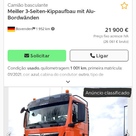
Camião basculante
Meiller
3-Seiten-Kippaufbau mit Alu-
Bordwänden
21 900 €
Bovenden
1 952 km
Preço fixo acresce IVA
(26 061 € bruto)
Solicitar
Ligar
Condição:
usado
, quilometragem:
1 001 km
, primeira matrícula:
01/2021
, cor:
azul
, cabina do condutor:
outro
, tipo de
engrenagem:
outro
, comprimento do espaço de carga:
6 100 mm
,
largura do espaço de carga:
2 420 mm
, altura do espaço de carga:
Anúncio classificado
1 000 mm
, Ano de fabrico:
2021
, Localização do veículo:
Bovenden. Superestrutura: Superestrutura basculante de três
lados da Meiller, com paredes laterais em alumínio. Comprimento
total: 6940 mm. Comprimento total do chassi auxiliar: 6490 mm.
Largura do chassi na parte frontal: 900 mm. Largura do chassi na
parte traseira: 850 mm. Dkjdpfx Aozmy Ilsqpsr INFORMAÇÕES
SOBRE OS ACESSÓRIOS SEM GARANTIA, sujeitas a alterações,