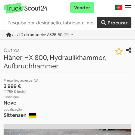
Vender
Procurar
/ ... / ID do anúncio: A826-50-29
Outros
Häner HX 800, Hydraulikhammer,
Aufbruchhammer
Preço fixo acresce IVA
3 999 €
(4 759 € bruto)
Condição
Novo
Localização
Sittensen