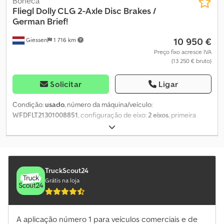
Boneca
Fliegl
Dolly CLG 2-Axle Disc Brakes /
German Brief!
10 950 €
Giessen
1 716 km
Preço fixo acresce IVA
(13 250 € bruto)
Solicitar
Ligar
Condição:
usado
, número da máquina/veículo:
WFDFLT21301008851
, configuração de eixo:
2 eixos
, primeira
matrícula:
06/2019
, cor:
outro
, Ano de fabrico:
2019
, Entre em
contato conosco para mais informações. Crodpfxexbf Duo Al Rsf
TruckScout24
Grátis na loja
A aplicação número 1 para veículos comerciais e de