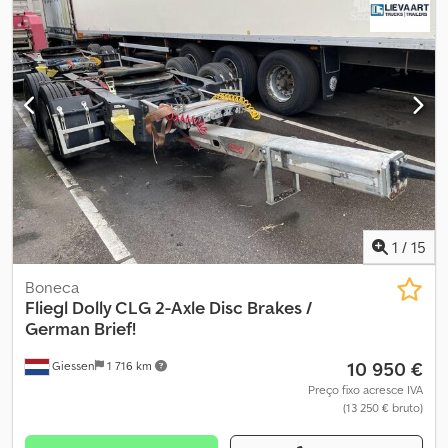
1
/
15
Boneca
Fliegl
Dolly CLG 2-Axle Disc Brakes /
German Brief!
10 950 €
Giessen
1 716 km
Preço fixo acresce IVA
(13 250 € bruto)