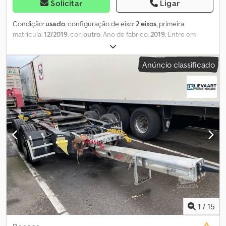
Solicitar
Ligar
Condição:
usado
, configuração de eixo:
2 eixos
, primeira
matrícula:
12/2019
, cor:
outro
, Ano de fabrico:
2019
, Entre em
contato conosco para mais informações. Crjdpfx Alozhlqhj Rsf
Anúncio classificado
1
/
15