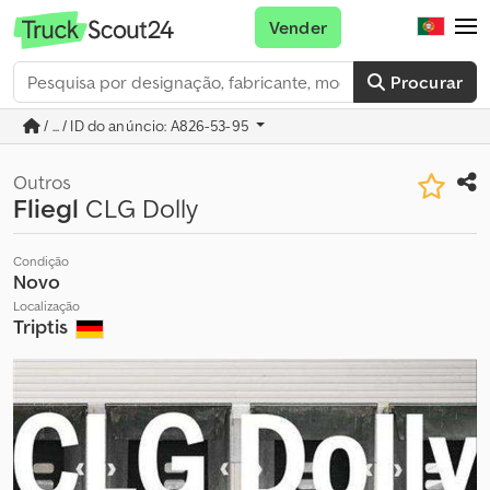
Vender
Procurar
/ ... / ID do anúncio: A826-53-95
Outros
Fliegl
CLG Dolly
Condição
Novo
Localização
Triptis