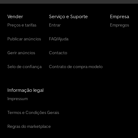
e traseira vermelha, placa de aviso conforme ECE - 70. Altura de
acoplamento aprox.: 960 mm
Vender
Serviço e Suporte
Empresa
Preços e tarifas
Entrar
Empregos
Publicar anúncios
FAQ/Ajuda
Gerir anúncios
Contacto
Selo de confiança
Contrato de compra modelo
Informação legal
Impressum
Termos e Condições Gerais
Regras do marketplace