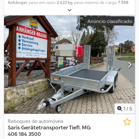
Anhänger
, peso em vazio:
2 422 kg
, peso máximo de carga:
7 568
kg
, peso total:
9 990 kg
, configuração de eixo:
2 eixos
, primeira
matrícula:
05/2020
, próxima inspeção (TÜV):
05/2021
,
Anúncio classificado
comprimento do espaço de carga:
5 000 mm
, largura do espaço
de carga:
2 010 mm
, altura do espaço de carga:
250 mm
, volume
do espaço de carga:
2,5 m³
, suspensão:
aço
, Ano de fabrico:
2022
,
Reboque usado, Ótimo estado Inspeção TÜV nova Este reboque
está disponível para aluguel! Preço por dia: 135,- € Preço para 3
dias: 370,- € Dedpfxed U A S Eo Aazsck Preço semanal: 670,- €
Todos os preços incluem 19% de IVA.
1
/
5
Reboques de automóveis
Saris
Gerätetransporter Tiefl. MG
406 184 3500