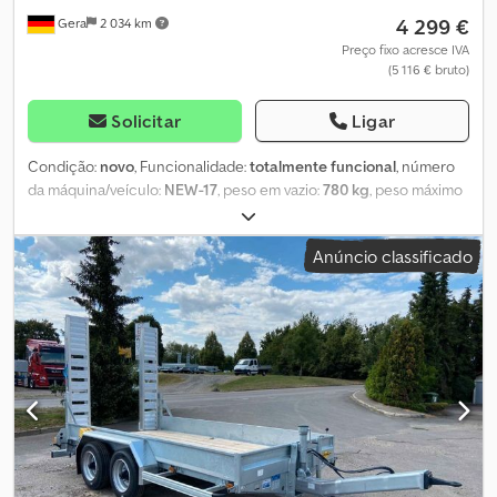
4 299 €
Gera
2 034 km
Preço fixo acresce IVA
(5 116 € bruto)
Solicitar
Ligar
Condição:
novo
, Funcionalidade:
totalmente funcional
, número
da máquina/veículo:
NEW-17
, peso em vazio:
780 kg
, peso máximo
de carga:
2 720 kg
, peso total:
3 500 kg
, configuração de eixo:
2
eixos
, comprimento do espaço de carga:
4 060 mm
, largura do
Anúncio classificado
espaço de carga:
1 840 mm
, altura do espaço de carga:
300 mm
,
velocidade máxima:
100 km/h
, travão de reboque:
reboque com
freio
, Ano de fabrico:
2026
, SARIS MG 406 184 3500 2
Transportador de Máquinas VEÍCULO NOVO Dimensões internas:
406cm x 184cm Altura das laterais: 30cm Altura da superfície de
carga: 40cm Peso bruto total: 3500Kg Carga útil: 2717Kg Reboque
tandem com freio Freio de inércia e freio de mão da AL-KO Eixo e
sistema de freio maximizados Chassi baixo Estrutura
completamente soldada em aço galvanizado a fogo Piso
totalmente sustentado Laterais de aço de 30cm Piso em madeira
resinada antiderrapante de 15mm, robusto Roda de apoio