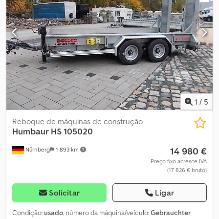
antitorção com parada de cabo Operação por tela sensível ao
toque Impressora térmica Dcjdpfjiv D Rvox Aazek Velocidade de
tração ajustável continuamente por válvula proporcional Na
traseira, 2 suportes extensíveis Vários extras disponíveis sob
consulta Frete e custos de documentação: 1.380,00 euros
1
/
5
Reboque de máquinas de construção
Humbaur
HS 105020
14 980 €
Nürnberg
1 893 km
Preço fixo acresce IVA
(17 826 € bruto)
Solicitar
Ligar
Condição:
usado
, número da máquina/veículo:
Gebrauchter