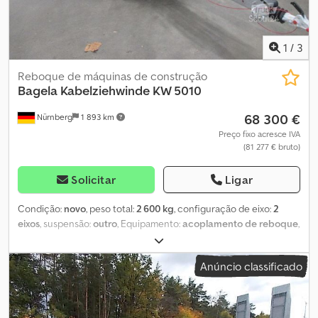
1
/
3
Reboque de máquinas de construção
Bagela
Kabelziehwinde KW 5010
68 300 €
Nürnberg
1 893 km
Preço fixo acresce IVA
(81 277 € bruto)
Solicitar
Ligar
Condição:
novo
, peso total:
2 600 kg
, configuração de eixo:
2
eixos
, suspensão:
outro
, Equipamento:
acoplamento de reboque
,
Guincho para cabos Bagela KW 5010 Comprimento = 4800 mm,
largura = 1600 mm, altura = 1450 mm Peso 1450 kg Eixo tandem
Anúncio classificado
com freio Tirante de altura ajustável Carcaça plástica trancável
Motor de 4 cilindros, LDW 10, 23 kW, diesel Transmissão hidráulica
1000 metros de cabo de aço, diâmetro = 12 mm Força de tração
máxima 50 kN Velocidade de tração 30 m/min Dispositivo