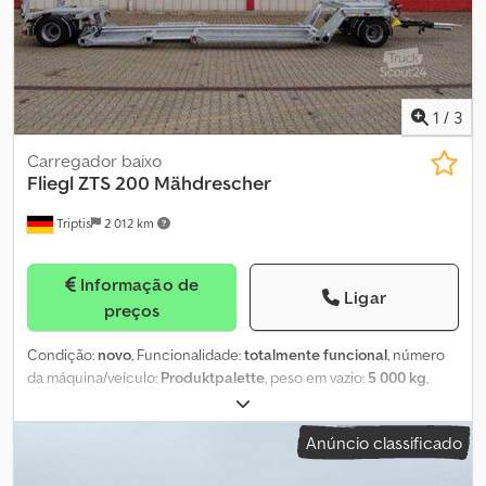
1
/
3
Carregador baixo
Fliegl
ZTS 200 Mähdrescher
Triptis
2 012 km
Informação de
Ligar
preços
Condição:
novo
, Funcionalidade:
totalmente funcional
, número
da máquina/veículo:
Produktpalette
, peso em vazio:
5 000 kg
,
peso máximo de carga:
13 000 kg
, peso total:
18 000 kg
,
configuração de eixo:
2 eixos
, comprimento total:
11 400 mm
,
Anúncio classificado
largura total:
2 550 mm
, suspensão:
ar
, tamanho do pneu:
235 / 75
r 17,5
, estado dos pneus:
100 percentagem
, Solução de