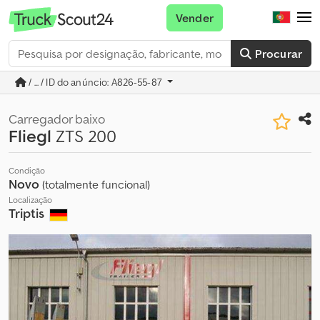
Vender
Procurar
/ ... / ID do anúncio: A826-55-87
Carregador baixo
Fliegl
ZTS 200
Condição
Novo
(totalmente funcional)
Localização
Triptis