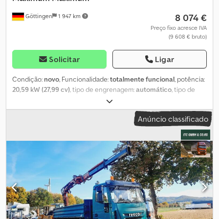
8 074 €
Göttingen
1 947 km
Preço fixo acresce IVA
(9 608 € bruto)
Solicitar
Ligar
Condição:
novo
, Funcionalidade:
totalmente funcional
, potência:
20,59 kW (27,99 cv)
, tipo de engrenagem:
automático
, tipo de
combustível:
gasolina
, potência de elevação:
400 kg/m
, altura de
elevação:
2 000 mm
, classe de emissão:
Euro 5
, Equipamento:
Anúncio classificado
acoplamento de reboque, pá padrão, tração integral
, Máxima
0320246 Carregadeira de rodas MAXIMUM 0,4T Motor a gasolina
de 28 cv (Euro5), pá Transmissão automática Freio de mão Altura
de elevação de 200 cm, Teto, Luz LED Credpjwnd Nfsfx Af Ujf
Tração integral 4x4, extintor de incêndio, engate de reboque,
pneus largos, A especificação “0,4to” (0,4 toneladas ou 400 kg) de
peso operacional indica uma máquina extremamente compacta,
frequentemente denominada mini-carregadeira ou micro-
carregadeira. Esses equipamentos são projetados para espaços
muito restritos e tarefas leves. • Motorização: o Motor a gasolina