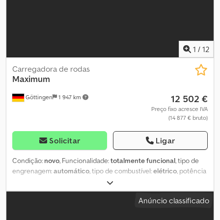
1
/
12
Carregadora de rodas
Maximum
12 502 €
Göttingen
1 947 km
Preço fixo acresce IVA
(14 877 € bruto)
Solicitar
Ligar
Condição:
novo
, Funcionalidade:
totalmente funcional
, tipo de
engrenagem:
automático
, tipo de combustível:
elétrico
, potência
de elevação:
1 000 kg/m
, altura de elevação:
2 300 mm
, tamanho
do pneu:
29.12,5-15
, estado dos pneus:
100 percentagem
, Ano de
Anúncio classificado
fabrico:
2026
, Equipamento:
cabina, pá padrão, tração integral
,
5% de desconto adicional em encomendas na loja online: