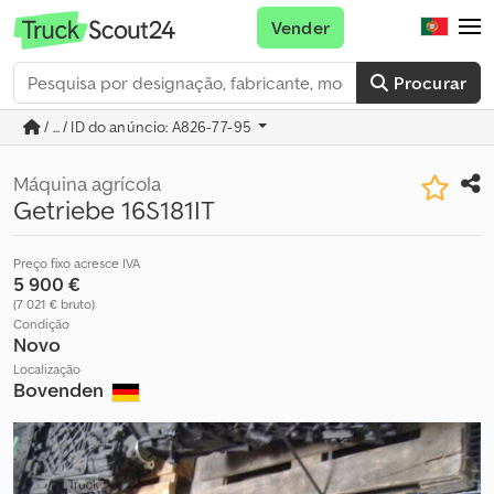
Vender
Procurar
/ ... / ID do anúncio: A826-77-95
Máquina agrícola
Getriebe 16S181IT
Preço fixo acresce IVA
5 900 €
(7 021 € bruto)
Condição
Novo
Localização
Bovenden