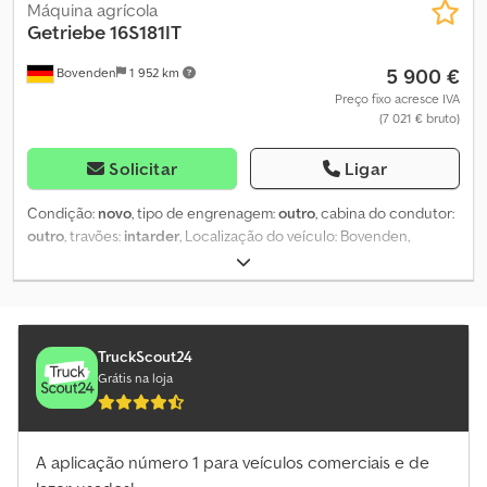
Máquina agrícola
Getriebe 16S181IT
5 900 €
Bovenden
1 952 km
Preço fixo acresce IVA
(7 021 € bruto)
Solicitar
Ligar
Condição:
novo
, tipo de engrenagem:
outro
, cabina do condutor:
outro
, travões:
intarder
, Localização do veículo: Bovenden,
Intarder Codpfsi Rma Ajx Abtjrf Estrutura: Caixa de velocidades
com Intarder, Tipo 16S 181. Caixa nova em stock !!! Nº: 1316046158.
INFORMAÇÕES SOBRE ACESSÓRIOS SEM GARANTIA, sujeito a
alterações, venda prévia e erros!
TruckScout24
Grátis na loja
A aplicação número 1 para veículos comerciais e de