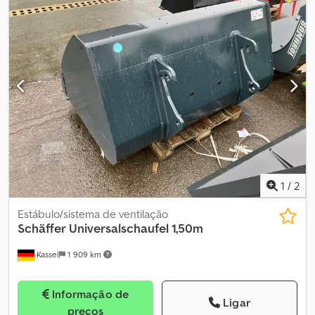
1
/
2
Estábulo/sistema de ventilação
Schäffer
Universalschaufel 1,50m
Kassel
1 909 km
Informação de
Ligar
preços