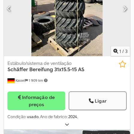
1
/
3
Estábulo/sistema de ventilação
Schäffer
Bereifung 31x15.5-15 AS
Kassel
1 909 km
Informação de
Ligar
preços
Condição:
usado
, Ano de fabrico:
2024
,