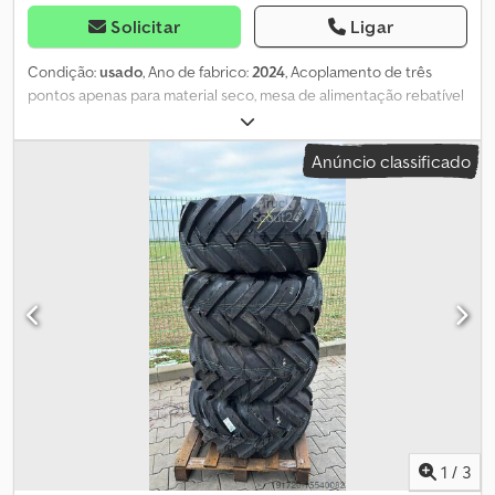
Solicitar
Ligar
Condição:
usado
, Ano de fabrico:
2024
, Acoplamento de três
pontos apenas para material seco, mesa de alimentação rebatível
hidráulica para fardos redondos e quadrados. Moinho e mesa de
alimentação fixados com parafusos em uma estrutura de base
Anúncio classificado
estável. É necessário 2x conexões hidráulicas de dupla ação.
Descarga girafada na direção de deslocamento à esquerda.
Djdpfetrdztjx Ac Aeck
1
/
3