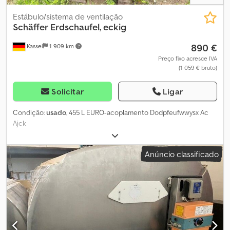
Estábulo/sistema de ventilação
Schäffer
Erdschaufel, eckig
890 €
Kassel
1 909 km
Preço fixo acresce IVA
(1 059 € bruto)
Solicitar
Ligar
Condição:
usado
, 455 L EURO-acoplamento Dodpfeufwwysx Ac
Ajck
Anúncio classificado