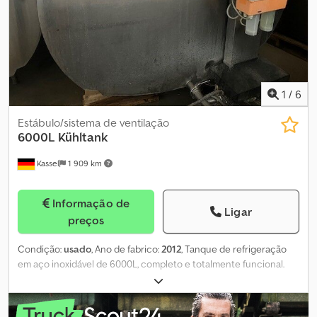
1
/
6
Estábulo/sistema de ventilação
6000L Kühltank
Kassel
1 909 km
Informação de
Ligar
preços
Condição:
usado
, Ano de fabrico:
2012
, Tanque de refrigeração
em aço inoxidável de 6000L, completo e totalmente funcional.
Dcjdpfetvgm Djx Ac Aek