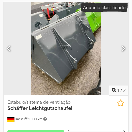
Anúncio classificado
1
/
2
Estábulo/sistema de ventilação
Schäffer
Leichtgutschaufel
Kassel
1 909 km