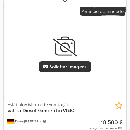
PPN 1820x285 1 x APR034 / Conjunto de 11 tiras PPN 600x285
Anúncio classificado
comprimento visível da cerda 265 / Djdpfx Acst Hd Euo Ajck
Solicitar imagens
Estábulo/sistema de ventilação
Valtra
Diesel-GeneratorVG60
18 500 €
Kassel
1 909 km
Preço fixo acresce IVA