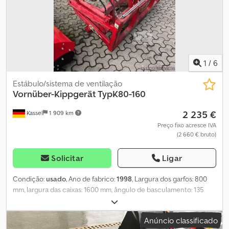
1
/
6
Estábulo/sistema de ventilação
Vornüber-Kippgerät TypK80-160
2 235 €
Kassel
1 909 km
Preço fixo acresce IVA
(2 660 € bruto)
Solicitar
Ligar
Condição:
usado
, Ano de fabrico:
1998
, Largura dos garfos: 800
mm, largura das caixas: 1600 mm, ângulo de basculamento: 135
graus Dedpfeucp Ufex Ac Aock
Anúncio classificado