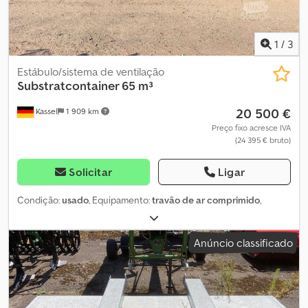
1
/
3
Estábulo/sistema de ventilação
Substratcontainer 65 m³
20 500 €
Kassel
1 909 km
Preço fixo acresce IVA
(24 395 € bruto)
Solicitar
Ligar
Condição:
usado
, Equipamento:
travão de ar comprimido
,
Anúncio classificado