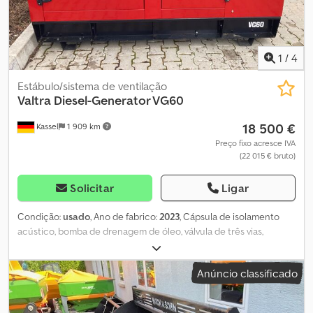
1
/
4
Estábulo/sistema de ventilação
Valtra
Diesel-Generator VG60
18 500 €
Kassel
1 909 km
Preço fixo acresce IVA
(22 015 € bruto)
Solicitar
Ligar
Condição:
usado
, Ano de fabrico:
2023
, Cápsula de isolamento
acústico, bomba de drenagem de óleo, válvula de três vias,
conexão para gerador elétrico / Mecc Alte ECP322M4B, motor
AGCO Power 33 DTG, comando manual, tanque de combustível
Anúncio classificado
de 200 L / Dcodpfx Ajrxur Ujc Aek