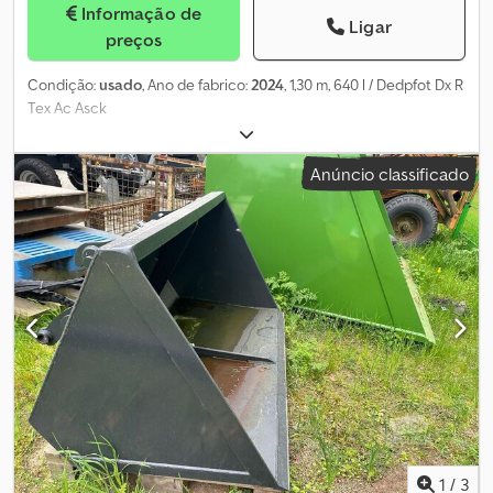
Informação de
Ligar
preços
Condição:
usado
, Ano de fabrico:
2024
, 1,30 m, 640 l / Dedpfot Dx R
Tex Ac Asck
Anúncio classificado
1
/
3