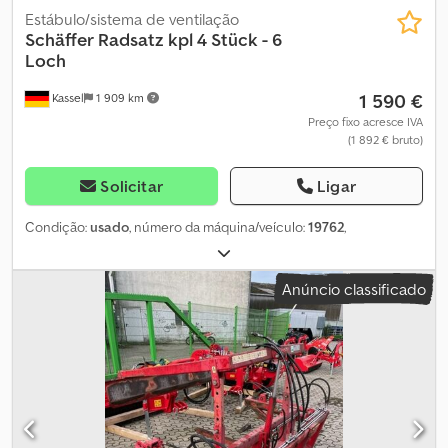
Estábulo/sistema de ventilação
Schäffer
Radsatz kpl 4 Stück - 6
Loch
1 590 €
Kassel
1 909 km
Preço fixo acresce IVA
(1 892 € bruto)
Solicitar
Ligar
Condição:
usado
, número da máquina/veículo:
19762
,
Anúncio classificado