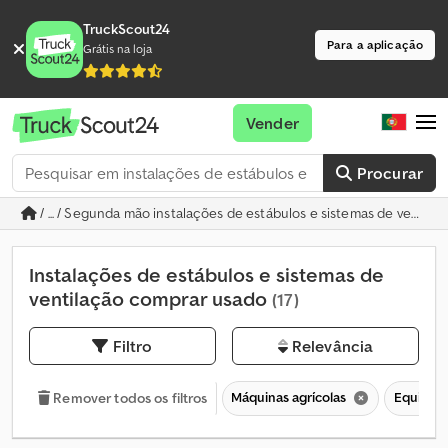
TruckScout24
Para a aplicação
Grátis na loja
Vender
Procurar
/ ... / Segunda mão instalações de estábulos e sistemas de ventila
Instalações de estábulos e sistemas de
ventilação comprar usado
(17)
Filtro
Relevância
Máquinas agrícolas
Equipame
Remover todos os filtros