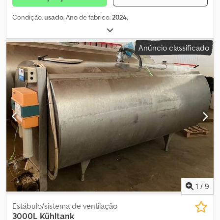
Condição:
usado
, Ano de fabrico:
2024
,
Anúncio classificado
1
/
9
Estábulo/sistema de ventilação
3000L Kühltank