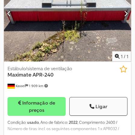
1
/
1
Estábulo/sistema de ventilação
Maximate APR-240
Kassel
1 909 km
Informação de
Ligar
preços
Condição:
usado
, Ano de fabrico:
2022
, Comprimento: 2400 /
Número de tiras: incl. os seguintes componentes: 1 x APR032 /
Capô de aço galvanizado 2400 1 x APR013 Conjunto de 11 tiras