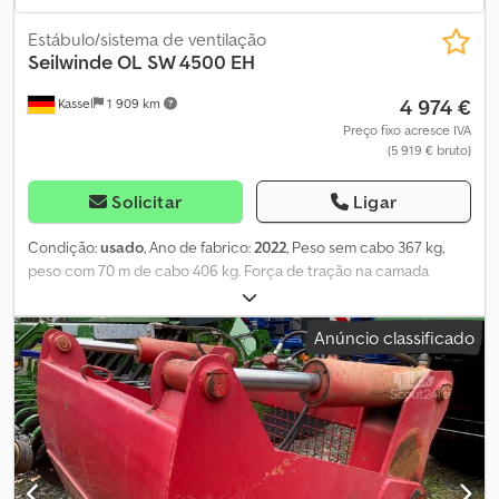
Estábulo/sistema de ventilação
Seilwinde OL SW 4500 EH
4 974 €
Kassel
1 909 km
Preço fixo acresce IVA
(5 919 € bruto)
Solicitar
Ligar
Condição:
usado
, Ano de fabrico:
2022
, Peso sem cabo 367 kg,
peso com 70 m de cabo 406 kg. Força de tração na camada
superior: 22,05 kN. Pressão de operação: 150 bar. Resistência à
ruptura do cabo requerida: 90 kN. Acoplamento categoria I/II /
Anúncio classificado
Premium 1,5 m. Cabo: 70 m / 10 mm compactado 6F-V. Largura da
lâmina: 1,5 m. Força de tração: 4,5 t, versão intermediária. Dedpfx
Aoucqgcjc Asck