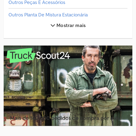
Outros Peças E Acessórios
Outros Planta De Mistura Estacionária
Mostrar mais
Outros Plataforma De Trabalho
Outros Plataformas De Trabalho
Outros Plataformas De Trabalho Especiais
Outros Plataformas De Trabalho Outras
Outros Sistema De Rega
Outros Transportador De Automóveis
Outros Transportador De Cavalos/Carneiros
Outros Veículo De Aspiração/Irrigação
Mais de 140 000 pedidos de compra por mês
Peças E Acessórios
Selecionar pacote de revendedor