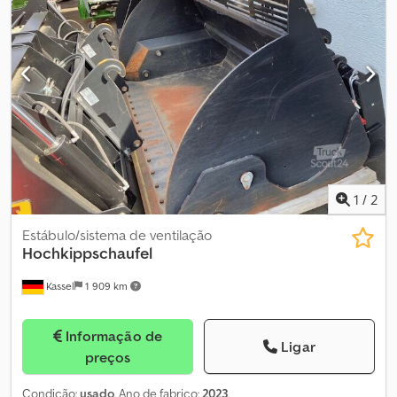
1
/
2
Estábulo/sistema de ventilação
Hochkippschaufel
Kassel
1 909 km
Informação de
Ligar
preços
Condição:
usado
, Ano de fabrico:
2023
,