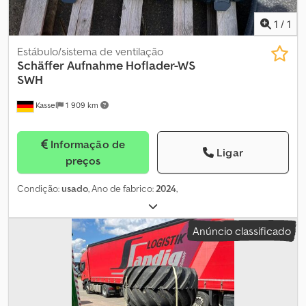
1
/
1
Estábulo/sistema de ventilação
Schäffer
Aufnahme Hoflader-WS
SWH
Kassel
1 909 km
Informação de
Ligar
preços
Condição:
usado
, Ano de fabrico:
2024
,
Anúncio classificado