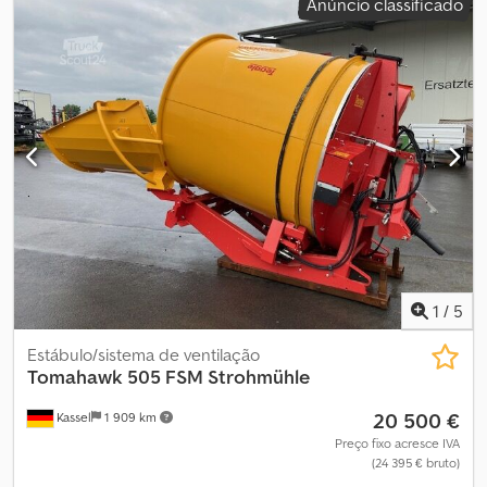
Anúncio classificado
1
/
5
Estábulo/sistema de ventilação
Tomahawk 505 FSM Strohmühle
20 500 €
Kassel
1 909 km
Preço fixo acresce IVA
(24 395 € bruto)