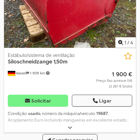
1
/
4
Estábulo/sistema de ventilação
Siloschneidzange 1,50m
1 900 €
Kassel
1 909 km
Preço fixo acresce IVA
(2 261 € bruto)
Solicitar
Ligar
Condição:
usado
, número da máquina/veículo:
19687
,
Acoplamento Euro incluindo mangueiras em excelente estado,
pouco uso! Dcjdpfxorxuq To Ac Aek