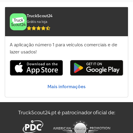
Planta De Mistura Estacionária
Plataforma De Trabalho
TruckScout24
Grátis na loja
Plataformas De Trabalho
Plataformas De Trabalho Especiais
A aplicação número 1 para veículos comerciais e de
Plataformas De Trabalho Outras
lazer usados!
Sistema De Rastreio
Sistema De Rega
Mais informações
Transportador De Automóveis
Transportador De Cavalos/Carneiros
TruckScout24.pt é patrocinador oficial de:
Veículo De Aspiração/Irrigação
Veículo De Manobra