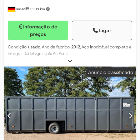
Kassel
1 909 km
Informação de
Ligar
preços
Condição:
usado
, Ano de fabrico:
2012
, Aço inoxidável completo e
integral Dsdetvgm Ispfx Ac Asck
Anúncio classificado