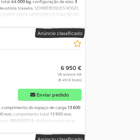
 total:
44 000 kg
, configuração de eixo:
3
evatória traseira
, SEMIREBOQUES KOGEL
ESLIZANTE EIXOS MERCEDES ELEVAÇÃO DO
Anúncio classificado
6 950 €
VB acresce IVA
(8 410 € bruto)
Enviar pedido
, comprimento do espaço de carga:
13 600
00 mm
, comprimento total:
13 900 mm
,
pneu:
385/65R22,5
, distância entre eixos:
acessórios adicionais = Crsdpjzr Emwofx
: 6670 kg, Peso bruto: 42000 kg, Tipo de
Anúncio classificado