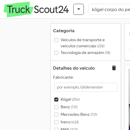
Categoria
Veículos de transporte e
veículos comerciais
(236)
Tecnologia de armazém
(18)
Detalhes do veículo
Fabricante:
Kögel
(254)
Benz
(721)
Mercedes-Benz
(721)
Iveco
(422)
MAN
(373)