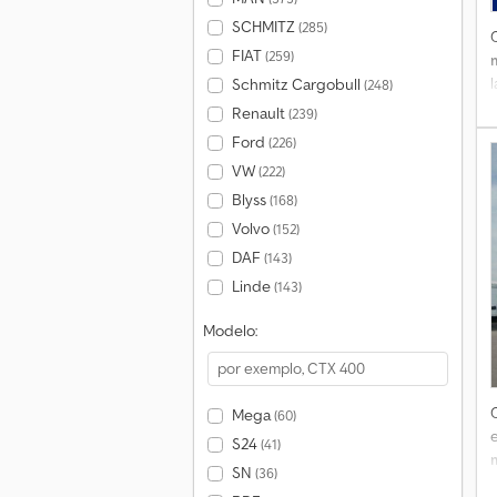
SCHMITZ
(285)
FIAT
(259)
l
Schmitz Cargobull
(248)
f
Renault
(239)
e
Ford
(226)
VW
(222)
Blyss
(168)
Volvo
(152)
DAF
(143)
Linde
(143)
d
1
Modelo:
Mega
(60)
e
S24
(41)
SN
(36)