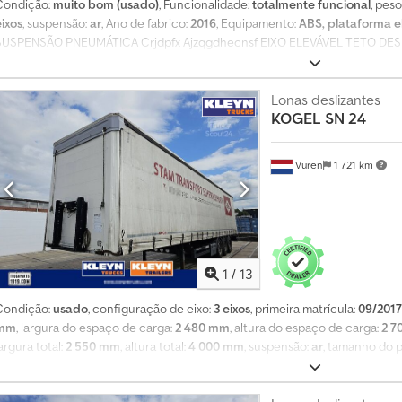
Condição:
muito bom (usado)
, Funcionalidade:
totalmente funcional
, peso
eixos
, suspensão:
ar
, Ano de fabrico:
2016
, Equipamento:
ABS, plataforma el
SUSPENSÃO PNEUMÁTICA Crjdpfx Ajzqgdhecnsf EIXO ELEVÁVEL TETO D
TETO EBS
Lonas deslizantes
KOGEL
SN 24
Vuren
1 721 km
1
/
13
Condição:
usado
, configuração de eixo:
3 eixos
, primeira matrícula:
09/2017
mm
, largura do espaço de carga:
2 480 mm
, altura do espaço de carga:
2 7
argura total:
2 550 mm
, altura total:
4 000 mm
, suspensão:
ar
, tamanho do 
9 010 mm
, cor:
outro
, Ano de fabrico:
2017
, Equipamento:
ABS
, = Opções e 
cnjf - EBS = Notas = Número de eixos: 3, Carga útil: 35330 kg, Peso próprio