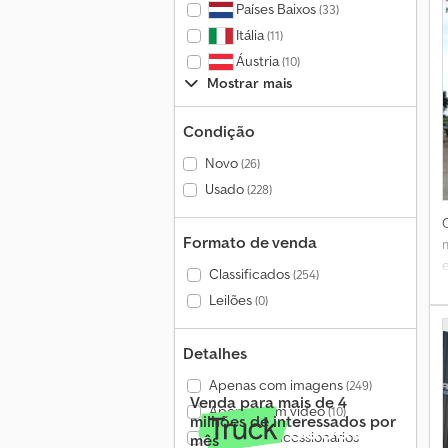
Países Baixos
(33)
Itália
t
(11)
Áustria
(10)
Mostrar mais
Condição
Novo
(26)
Usado
(228)
Formato de venda
Classificados
(254)
f
Leilões
(0)
b
Detalhes
Apenas com imagens
(249)
m
Venda para mais de 4
Apenas com vídeo
(10)
milhões de interessados por
Apenas concessionários
mês