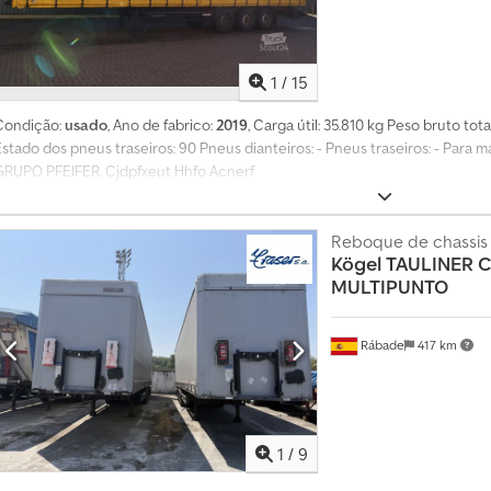
1
/
15
Condição:
usado
, Ano de fabrico:
2019
, Carga útil: 35.810 kg Peso bruto tot
Estado dos pneus traseiros: 90 Pneus dianteiros: - Pneus traseiros: - Para
GRUPO PFEIFER. Cjdpfxeut Hhfo Acnerf
Reboque de chassis 
Kögel
TAULINER 
MULTIPUNTO
Rábade
417 km
1
/
9