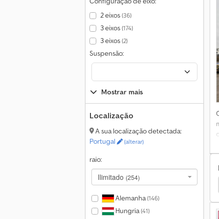
Configuração de eixo:
e
2 eixos
(36)
3 eixos
(174)
3 eixos
(2)
Suspensão:
Mostrar mais
Localização
A sua localização detectada:
Portugal
(alterar)
raio:
Ilimitado
(254)
Groenewegen Semirreboques
Groenewegen Outros
Alemanha
(146)
Hungria
(41)