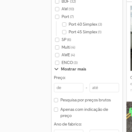
BDF
(32)
u
AW
(10)
"
Port
(7)
Port 40 Simplex
(3)
Port 45 Simplex
(1)
SP
(6)
Multi
(4)
AWE
(4)
ENCO
(3)
Mostrar mais
Preço:
e
-
Pesquisa por preços brutos
r
Apenas com indicação de
preço
Ano de fabrico: