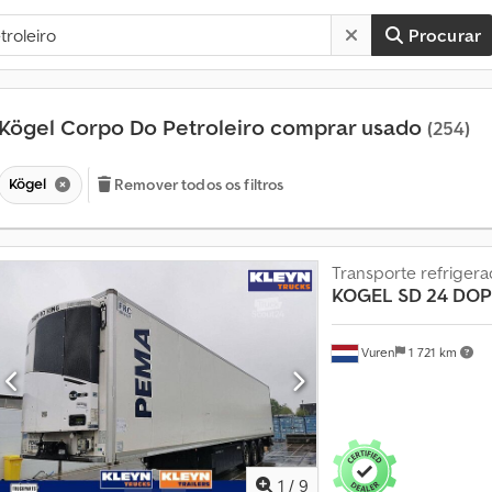
Procurar
Kögel Corpo Do Petroleiro comprar usado
(254)
Kögel
Remover todos os filtros
Transporte refriger
KOGEL
SD 24 DO
Vuren
1 721 km
M
a
i
s
d
1
/
9