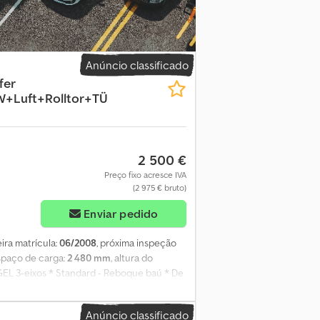
Anúncio classificado
fer
+Luft+Rolltor+TÜ
2 500 €
Preço fixo acresce IVA
(2 975 € bruto)
Enviar pedido
eira matrícula:
06/2008
, próxima inspeção
espaço de carga:
2 480 mm
, altura do
GEL 3-eixos * Standard - Reboque baú * De
lo * Porta de enrolar traseira * Pneus:
Branco com inscrição, chassi preto * etc.
Anúncio classificado
ária e erros reservados! Funcionamento dos