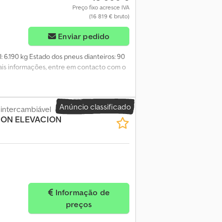
Preço fixo acresce IVA
(16 819 € bruto)
Enviar pedido
al: 6.190 kg Estado dos pneus dianteiros: 90
 mais informações, entre em contacto com o
Anúncio classificado
intercambiável
CON ELEVACION
Informação de
preços