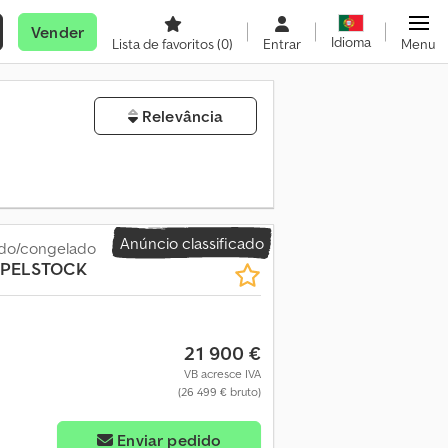
Vender
Idioma
Lista de favoritos
(0)
Entrar
Menu
Relevância
Anúncio classificado
ado/congelado
PPELSTOCK
21 900 €
VB acresce IVA
(26 499 € bruto)
Enviar pedido