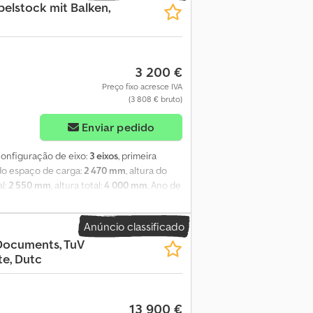
elstock mit Balken,
DAS Para vendas para países da UE e
ra vendas para a UE e países terceiros será
 venda prévia reservados! Consulte outros
Termos e Condições Gerais – consulte o
dadosamente todos os detalhes de nossos
3 200 €
plataformas online. Portanto, informamos
Preço fixo acresce IVA
ito legal. Cedpfx Aceu Nrwljnsrf Jurídico:
(3 808 € bruto)
ivil Alemão (BGB). Trata-se exclusivamente
Enviar pedido
mações apresentadas não são garantidas e
 configuração de eixo:
3 eixos
, primeira
 do espaço de carga:
2 470 mm
, altura do
al:
2 550 mm
, altura total:
4 000 mm
, Ano de
interna / externa: * Superestrutura tipo
 traseiras tipo portal * Altura interna
Anúncio classificado
 amarração de carga * Escada de acesso *
Documents, TuV
s SAF * Freios a tambor * Suspensão
te, Dutc
,5 * Sulco restante dos pneus aprox. 2 - 8
, sujeito a venda prévia e possíveis erros.
13 900 €