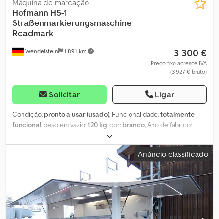
Máquina de marcação
Hofmann
H5-1
Straßenmarkierungsmaschine
Roadmark
3 300 €
Wendelstein
1 891 km
Preço fixo acresce IVA
(3 927 € bruto)
Solicitar
Ligar
Condição:
pronto a usar (usado)
, Funcionalidade:
totalmente
funcional
, peso em vazio:
120 kg
, cor:
branco
, Ano de fabrico:
2004
, Máquina de marcação: + Hofmann Dedpfowift Iox Aqwekr +
H5-1 + Ano de fabricação: 2004 + 120 kg + Motor Honda GX160, 5,5
Anúncio classificado
cv + Proveniente de serviço municipal Receba todos os veículos
recém-listados por e-mail – inscreva-se na nossa NEWSLETTER!
Sujeito a erros e omissões, venda intermediária reservada!