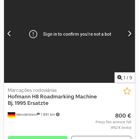
1
/
9
Marcações rodoviárias
Hofmann
H8 Roadmarking Machine
Bj. 1995 Ersatzte
800 €
Wendelstein
1 891 km
Preço fixo acresce IVA
(952 € bruto)