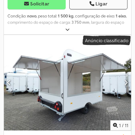
Solicitar
Ligar
Condição:
novo
, peso total:
1 500 kg
, configuração de eixo:
1 eixo
,
comprimento do espaço de carga:
3 750 mm
, largura do espaço
de carga:
2 200 mm
, altura do espaço de carga:
2 300 mm
,
Reboque para feiras e eventos HBA375 Por favor, utilize o número
Anúncio classificado
0566 para consultas. * Peso bruto permitido: 1.500 kg *
Dimensões internas: 375 x 220 x 230 cm * Chassi: reboque mono-
eixo rebocável, estrutura de aço galvanizado com 4 suportes
telescópicos * Pneus de 10 polegadas * Freio automático de ré e
roda de apoio * Tomada de 13 pinos * Superestrutura: painéis
sanduíche de poliéster (resistentes aos UV), cor branca, perfis
pintados de branco * Paredes e teto com aprox. 25 mm de
espessura * Porta com abertura total no lado direito, no sentido
da marcha * Escada dobrável em alumínio com corrimãos
encaixáveis dos dois lados, incluindo pontos de fixação para
bandeiras Dedpfx Aqjxw Dt Tjwokr Valor adicional de 39 € (bruto)
para documentação do veículo/COC. A documentação será
enviada por carta registrada após o recebimento de um
pagamento (parcial ou total) ou entregue pessoalmente. Por
1
/
11
favor, agende sua visita com antecedência, pois este veículo