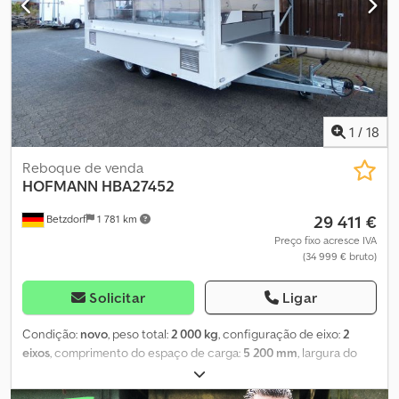
1
/
18
Reboque de venda
HOFMANN
HBA27452
29 411 €
Betzdorf
1 781 km
Preço fixo acresce IVA
(34 999 € bruto)
Solicitar
Ligar
Condição:
novo
, peso total:
2 000 kg
, configuração de eixo:
2
eixos
, comprimento do espaço de carga:
5 200 mm
, largura do
espaço de carga:
2 200 mm
, altura do espaço de carga:
2 300 mm
,
Atrelado de vendas com vitrine refrigerada para especialidades,