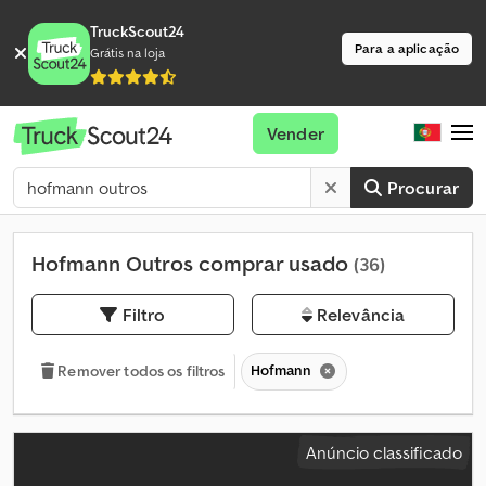
TruckScout24
Para a aplicação
Grátis na loja
Vender
Procurar
Hofmann Outros comprar usado
(36)
Filtro
Relevância
Hofmann
Remover todos os filtros
Anúncio classificado