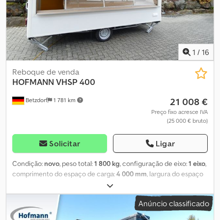
refrigerada * Prateleira dobrável para bolsas em frente à vitrine *
Vitrine em vidro sobre o balcão com prateleira e painéis frontais
em vidro de segurança rebatíveis * Prancha para balança * Mesa
rebatível no compartimento frontal
1
/
16
Reboque de venda
HOFMANN
VHSP 400
21 008 €
Betzdorf
1 781 km
Preço fixo acresce IVA
(25 000 € bruto)
Solicitar
Ligar
Condição:
novo
, peso total:
1 800 kg
, configuração de eixo:
1 eixo
,
comprimento do espaço de carga:
4 000 mm
, largura do espaço
de carga:
2 200 mm
, altura do espaço de carga:
2 300 mm
,
Reboque de vendas para padaria / produtos de panificação Back
Anúncio classificado
VHSP 400 Por favor, utilize o 0590 para consultas. * Peso bruto
permitido: 1.800 kg * Dimensões L/A/H: internas 4.000 x 2.200 x