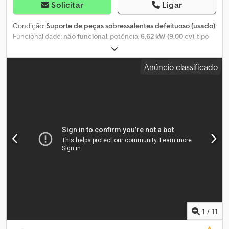
Solicitar
Ligar
Condição:
Suporte de peças sobressalentes defeituoso (usado)
,
Funcionalidade:
não funcional
, potência:
6,62 kW (9,00 cv)
, tipo
de combustível:
gasolina
, cor:
laranja
, peso em vazio:
175 kg
, Ano
de fabrico:
1995
, Marcadora de pavimentos: + Hofmann Dodewkf
Anúncio classificado
Etjpfx Aqwokr + H8-1 + Ano de fabrico 1995 + 175kg + Motor
Honda 9,0 CV + Motor e compressor em bom estado + Para peças
de reposição Receba por e-mail todos os veículos recém-listados
– inscreva-se na nossa NEWSLETTER! Sujeito a erros e alterações.
Venda intermediária reservada!
1
/
11