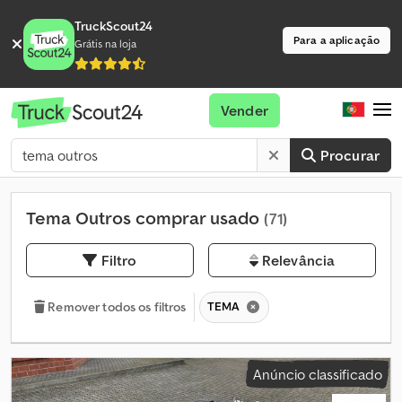
TruckScout24
Para a aplicação
Grátis na loja
Vender
Procurar
Tema Outros comprar usado
(71)
Filtro
Relevância
TEMA
Remover todos os filtros
Anúncio classificado