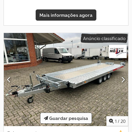
Tipo de travão: Travado, freio por inércia Chassi: plataforma alta
(rodas sob a estrutura), eixos com suspensão de borracha
Mais informações agora
Eletricidade: 12V, ficha de 13 pinos Dimensão dos pneus: 195/55
R10C Equipamento opcional Sem Equipamento de série Trilhos
perfurados para amarração (certificado VDI 2700 8.1) Roda de
apoio automática Guincho manual incl. suporte Função
Anúncio classificado
basculante por deslocamento de peso e apoio de
amortecedores Chassi soldado e galvanizado Perfil lateral
perfurado Rampas de aço escamoteáveis Calços de roda Argolas
de amarração V-drawbar (timon V) Eixos e sistema de freios AL-KO
ou Knott Acessórios (com custo adicional) Certificado para
100km/h incl. instalação de 4 amortecedores de roda (tara mínima
do veículo trator: 2.455kg) Rampas de alumínio Piso de alumínio
entre trilhos perfurados Piso de alumínio e compensado entre
trilhos perfurados Laterais de alumínio 30cm Montagem de
laterais de alumínio Cadeado de reboque Iluminação LED
Paradores de roda Barra para paradores de roda Roda suplente
195/55 R10C incl. suporte Piso de compensado entre trilhos
perfurados Cinta de amarração Entrega do veículo em todo o
Guardar pesquisa
1
/
20
território alemão (orçamento de transporte personalizado sob
consulta) Registro na região (até 25km, realizado pela Autohaus