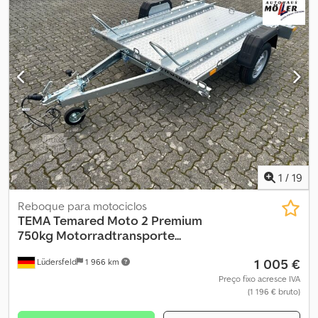
1
/
19
Reboque para motociclos
TEMA
Temared Moto 2 Premium
750kg Motorradtransporte...
1 005 €
Lüdersfeld
1 966 km
Preço fixo acresce IVA
(1 196 € bruto)