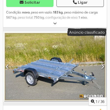
Solicitar
Ligar
Condição:
novo
, peso em vazio:
183 kg
, peso máximo de carga:
567 kg
, peso total:
750 kg
, configuração de eixo:
1 eixo
,
comprimento do espaço de carga:
2 300 mm
, largura do espaço
de carga:
1 550 mm
, Ano de fabrico:
2026
, quilometragem:
50 km
,
Anúncio classificado
tipo de engrenagem:
mecânico
, eficiência energética:
A
,
Temared Moto 2 Premium Reboque para transporte de
motocicletas para até 2 motos Reboque para automóvel Estado:
Novo (ano de fabricação: 2026) 3 anos de inspeção técnica
principal a partir da data do primeiro registro Dcodpfxjuchbqs
Aiusk Inclui documentação para registro (Certificado de Registro
do Veículo / Parte II do Certificado de Registro e COC) Disponível
em: Cerca de 6 semanas após a confirmação do pedido (previsão
não vinculativa) Financiamento disponível por intermédio dos
nossos bancos parceiros! Dados técnicos Peso bruto admissível:
750 kg Peso em vazio: aprox. 183 kg Carga útil: aprox. 567 kg
Número de eixos: 1 Comprimento útil de carga: 2.300 mm Largura
útil de carga: 1.550 mm Tipo de freio: Sem freio Chassi: Plataforma
baixa (rodas ao lado da estrutura), eixo com suspensão de
1
/
36
borracha Elétrica: 12V, conector de 13 pinos Medida dos pneus: