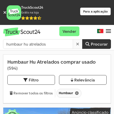
TruckScout24
Para a aplicação
Grátis na loja
Vender
Procurar
Humbaur Hu Atrelados comprar usado
(594)
Filtro
Relevância
Humbaur
Remover todos os filtros
Anúncio classificado