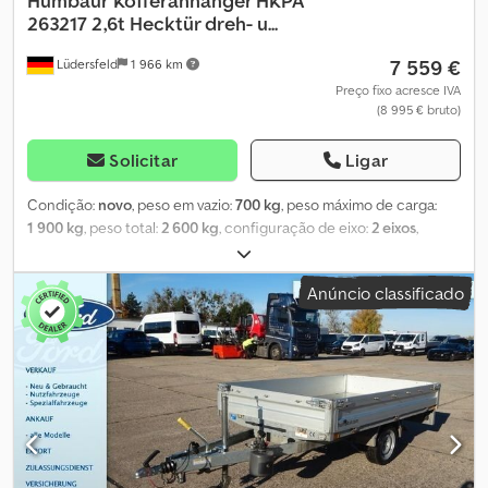
Humbaur
Kofferanhänger HKPA
263217 2,6t Hecktür dreh- u...
7 559 €
Lüdersfeld
1 966 km
Preço fixo acresce IVA
(8 995 € bruto)
Solicitar
Ligar
Condição:
novo
, peso em vazio:
700 kg
, peso máximo de carga:
1 900 kg
, peso total:
2 600 kg
, configuração de eixo:
2 eixos
,
comprimento do espaço de carga:
3 280 mm
, largura do espaço
de carga:
1 770 mm
, altura do espaço de carga:
1 800 mm
, Ano de
Anúncio classificado
fabrico:
2026
, quilometragem:
50 km
, tipo de engrenagem:
mecânico
, eficiência energética:
A
, Humbaur HKPA 263217
Reboque Box Reboque para automóveis ligeiros (PKW) Estado:
Novo (Ano de produção: 2026) 2 anos de inspeção obrigatória
(HU) a partir da data do primeiro registo Inclui documentos de
matrícula (certificado de registro de veículo parte 2 e COC)
Disponível imediatamente (em stock)! Financiamento disponível
através dos nossos bancos parceiros! Dados técnicos Peso bruto
admissível: 2.600 kg Peso próprio: aprox. 700 kg Carga útil: aprox.