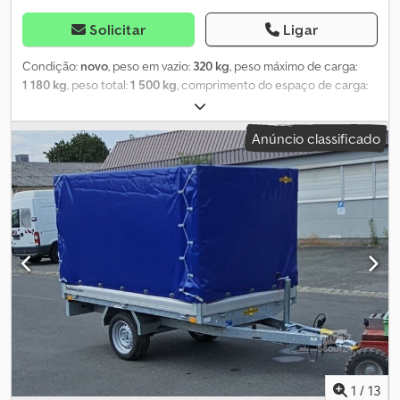
Solicitar
Ligar
Condição:
novo
, peso em vazio:
320 kg
, peso máximo de carga:
1 180 kg
, peso total:
1 500 kg
, comprimento do espaço de carga:
2 300 mm
, largura do espaço de carga:
1 400 mm
, altura do
espaço de carga:
300 mm
, volume do espaço de carga:
1 m³
, cor:
Anúncio classificado
outro
, altura de construção:
1 600 mm
, largura de trabalho:
1 535
mm
, Fabricante: Humbaur Tipo: Plataforma de carga elevada HU
152314 Peso bruto permitido: 1500 kg, com travões Carga útil: 1180
kg Peso em vazio: 320 kg Crsdpjv S Eazsfx Apbsf Dimensões da
caixa: 2300 x 1400 x 300 mm Com grelha de proteção de 600 mm
Pneus: 13 polegadas Altura de carga: 655 mm Todas as laterais
rebatíveis - Barra de tração em V combinada com longarina -
Galvanização a quente por imersão - Chassi e estrutura
galvanizados a quente por imersão - Conector de 13 polos -
Chapa de base com 15 mm de espessura - Laterais em alumínio
anodizado com fechos rebaixados, removíveis - 4 pontos de
fixação no perfil da estrutura exterior, força de tração de 400 kg -
Rodízio automático Preço incluindo o documento de
propriedade do veículo (certificado de registo, Parte II e
1
/
13