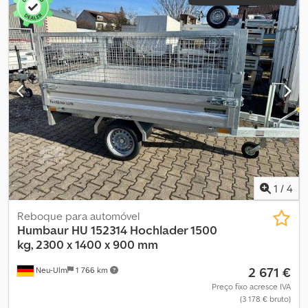
1
/
4
Reboque para automóvel
Humbaur
HU 152314 Hochlader 1500
kg, 2300 x 1400 x 900 mm
2 671 €
Neu-Ulm
1 766 km
Preço fixo acresce IVA
(3 178 € bruto)