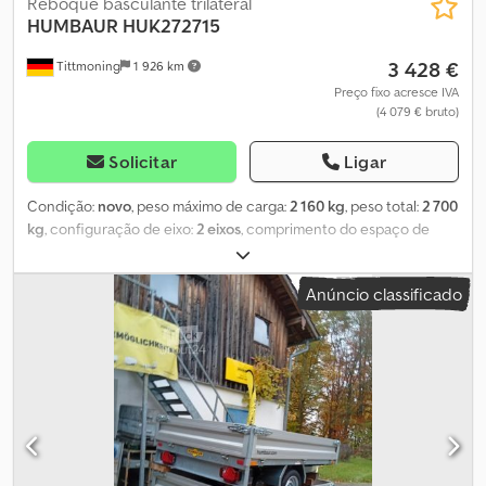
Reboque basculante trilateral
HUMBAUR
HUK272715
3 428 €
Tittmoning
1 926 km
Preço fixo acresce IVA
(4 079 € bruto)
Solicitar
Ligar
Condição:
novo
, peso máximo de carga:
2 160 kg
, peso total:
2 700
kg
, configuração de eixo:
2 eixos
, comprimento do espaço de
carga:
2 680 mm
, largura do espaço de carga:
1 500 mm
, altura do
espaço de carga:
300 mm
, Ano de fabrico:
2026
, Veículo novo,
Anúncio classificado
preço especial. Reboque Humbaur com basculamento traseiro e
bomba manual. Bomba elétrica com bateria e bomba manual
combinadas, preço: 199,00 € (IVA incluído). Preço adicional para
cintas de amarração integradas. Estrutura totalmente em aço.
Acessórios disponíveis sob consulta, por exemplo, extensão de
lateral, estrutura de grade, lona, etc. Outros reboques novos e
usados, em diversas configurações, incluindo modelos
personalizados, disponíveis em stock ou sob encomenda. Há mais
de 30 anos, somos revendedores autorizados da Humbaur.