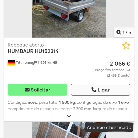
Também efetuamos venda de peças de reposição, reparações,
inspeções técnicas (TÜV), manutenção, construção de modelos
especiais, leasing e financiamento. Aceitamos veículos em troca.
Preço a partir do armazém de Hechenberg, Tittmoning.
Cedswwnuqepfx Apborf
1
/
5
Reboque aberto
HUMBAUR
HU152314
2 066 €
Tittmoning
1 926 km
Preço fixo acresce IVA
(2 459 € bruto)
Solicitar
Ligar
Condição:
novo
, peso total:
1 500 kg
, configuração de eixo:
1 eixo
,
comprimento do espaço de carga:
2 300 mm
, largura do espaço
de carga:
1 400 mm
, altura do espaço de carga:
300 mm
, Ano de
fabrico:
2025
, Reboque Humbaur, modelo HU152314, com 4 olhais
Anúncio classificado
de amarração rebaixados, roda de apoio automática, estrutura
galvanizada a fogo, luzes de marcha-a-trás, todas as 4 paredes