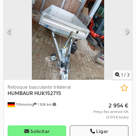
laterais em alumínio rebatíveis, todos os cantos reforçados
removíveis. Mais reboques novos e usados em estoque. Também
realizo serviços, venda de peças, construções especiais, inspeção
TÜV, reparos, etc. Possibilidade de leasing, financiamento e
aceitação de veículos em troca. Preço a partir do armazém de
Hechenberg Tittmoning: 2458,00 €, incluindo 19% de IVA. Csdpfx
Aoxtca Depborf
1
/
3
Reboque basculante trilateral
HUMBAUR
HUK152715
2 954 €
Tittmoning
1 926 km
Preço fixo acresce IVA
(3 515 € bruto)
Solicitar
Ligar