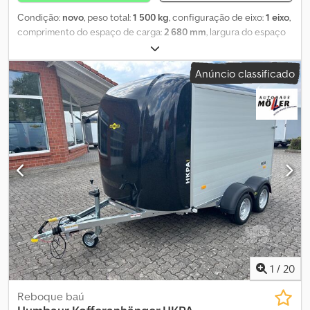
Condição:
novo
, peso total:
1 500 kg
, configuração de eixo:
1 eixo
,
comprimento do espaço de carga:
2 680 mm
, largura do espaço
de carga:
1 500 mm
, altura do espaço de carga:
300 mm
, Ano de
fabrico:
2026
, Veículo novo Humbaur com plataforma basculante
Anúncio classificado
traseira, bomba manual, estrutura de aço, 6 pontos de amarração
embutidos e roda de apoio automática. Todas as laterais podem
ser rebatidas. Além disso, temos constantemente em stock ou
com entrega rápida vários reboques novos e usados. Também
dispomos de carroçarias para camiões pequenos e reboques de
camiões. Aceitamos encomendas especiais, realizamos
reparações, prestamos serviços de manutenção, efetuamos
inspeções técnicas, etc. Preço a partir do armazém em
Hechenberg, Tittmoning. Possibilidade de *leasing*,
financiamento e aceitação de veículos em troca. Codjxqui Sopfx
Apberf
1
/
20
Reboque baú