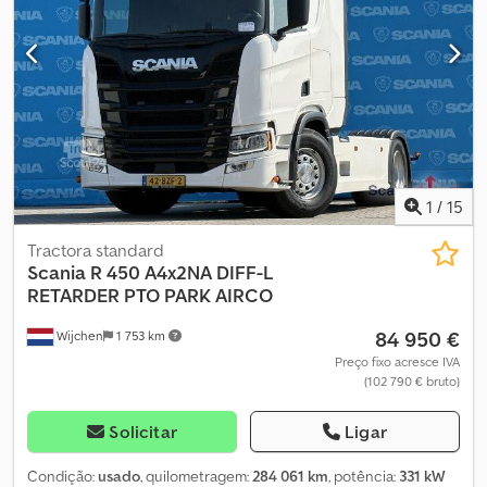
* Câmera de marcha-atrás * Pneus em mau estado Djdozrir Rjpfx
Anlowa
1
/
15
Tractora standard
Scania
R 450 A4x2NA DIFF-L
RETARDER PTO PARK AIRCO
84 950 €
Wijchen
1 753 km
Preço fixo acresce IVA
(102 790 € bruto)
Solicitar
Ligar
Condição:
usado
, quilometragem:
284 061 km
, potência:
331 kW