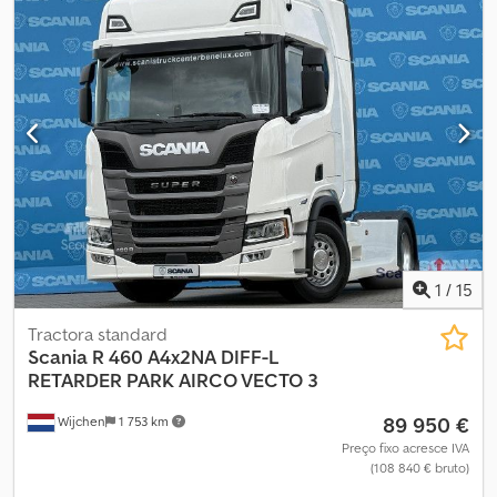
fabrico:
2012
, horas de funcionamento:
1 h
, Equipamento:
acoplamento de reboque, ar condicionado, computador de
bordo, fecho centralizado, regulação eléctrica dos vidros
, =
Outras opções e acessórios = - Faróis de longo alcance -
Rádio/leitor de CD - Luz rotativa - Protetor solar - Sistema
automático de aquecimento - Caixa de ferramentas - Tomada de
força (TDF) - Engate de reboque = Mais informações =
Transmissão: Automática Eixo dianteiro: Direcional Eixo traseiro 1:
Eixo elevatório; Direcional Peso em vazio: 22.440 kg Carga útil:
10.560 kg Peso bruto total: 32.000 kg Marcação CE: sim Estado
técnico: bom Dwedpezqc Tljfx Anlsa Estado estético: bom
1
/
15
Tractora standard
Scania
R 460 A4x2NA DIFF-L
RETARDER PARK AIRCO VECTO 3
89 950 €
Wijchen
1 753 km
Preço fixo acresce IVA
(108 840 € bruto)