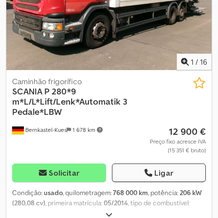
1
/
16
Caminhão frigorífico
SCANIA
P 280*9
m*L/L*Lift/Lenk*Automatik 3
Pedale*LBW
12 900 €
Bernkastel-Kues
1 678 km
Preço fixo acresce IVA
(15 351 € bruto)
Solicitar
Ligar
Condição:
usado
, quilometragem:
768 000 km
, potência:
206 kW
(280,08 cv)
, primeira matrícula:
05/2014
, tipo de combustível:
diesel
, peso total:
25 700 kg
, configuração de eixo:
3 eixos
, cor: