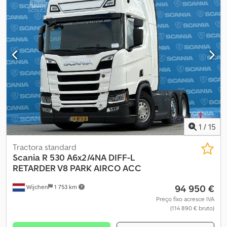
1
/
15
Tractora standard
Scania
R 530 A6x2/4NA DIFF-L
RETARDER V8 PARK AIRCO ACC
94 950 €
Wijchen
1 753 km
Preço fixo acresce IVA
(114 890 € bruto)