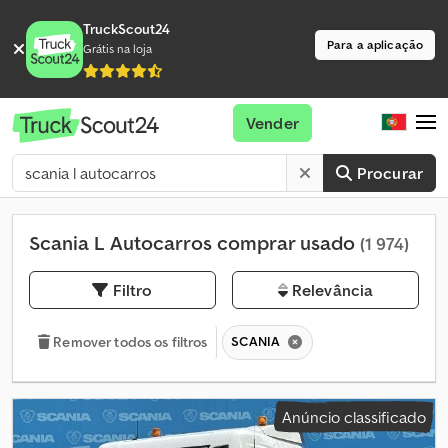
TruckScout24
Para a aplicação
Grátis na loja
Vender
Procurar
Scania L Autocarros comprar usado
(1 974)
Filtro
Relevância
SCANIA
Remover todos os filtros
Anúncio classificado