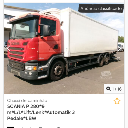
vermelho
, tipo de engrenagem:
automático
, classe de emissão:
Anúncio classificado
Euro 6
, comprimento total:
11 100 mm
, largura total:
2 600 mm
,
altura total:
3 600 mm
, volume do espaço de carga:
50 m³
,
comprimento do espaço de carga:
9 050 mm
, largura do espaço
de carga:
2 500 mm
, altura do espaço de carga:
2 200 mm
, Ano de
fabrico:
2014
, Equipamento:
ABS, filtro de partículas, plataforma
elevatória traseira
, * Caçamba isotérmica Frischdienst *
Dimensões da área de carga: 9.050 x 2.500 x 2.200 mm *
Plataforma elevatória de carga com capacidade de 2.000 kg *
Piso em alumínio * Grupo frigorífico Mitsubishi Dwjdpfozrithox
Anlja * Cabine curta * Suspensão pneumática completa * Eixo
traseiro direcional elevável * Protetor solar * Aquecimento dos
bancos * Bloqueio do diferencial * Transmissão automática com 3
pedais * Regulador de velocidade * Pneus em mau estado
1
/
16
Chassi de caminhão
SCANIA
P 280*9
m*L/L*Lift/Lenk*Automatik 3
Pedale*LBW