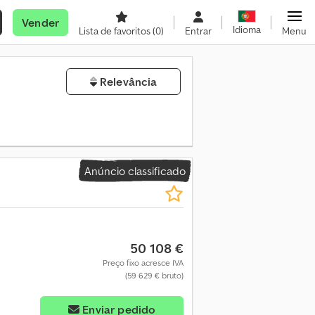
Vender
Idioma
Lista de favoritos
(0)
Entrar
Menu
Relevância
Anúncio classificado
50 108 €
Preço fixo acresce IVA
(59 629 € bruto)
Enviar pedido