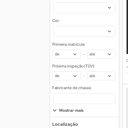
e
Cor:
t
e
Primeira matrícula:
-
d
Próxima inspeção (TÜV):
-
l
Fabricante de chassis:
Mostrar mais
Localização