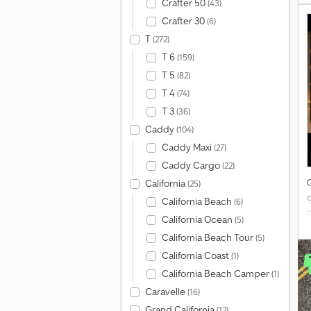
Crafter 50
(43)
t
Crafter 30
(6)
T
(272)
T 6
(159)
T 5
(82)
T 4
(74)
N
T 3
(36)
Caddy
(104)
Caddy Maxi
(27)
P
Caddy Cargo
d
(22)
c
California
(25)
P
California Beach
(6)
California Ocean
(5)
California Beach Tour
(5)
California Coast
(1)
California Beach Camper
(1)
Caravelle
(16)
Grand California
(12)