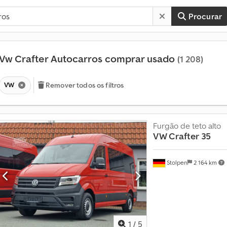
Procurar
Vw Crafter Autocarros comprar usado
(1 208)
VW
Remover todos os filtros
Furgão de teto alto
VW Crafter
35
V
Stolpen
2 164 km
e
n
d
a
p
a
r
1
/
5