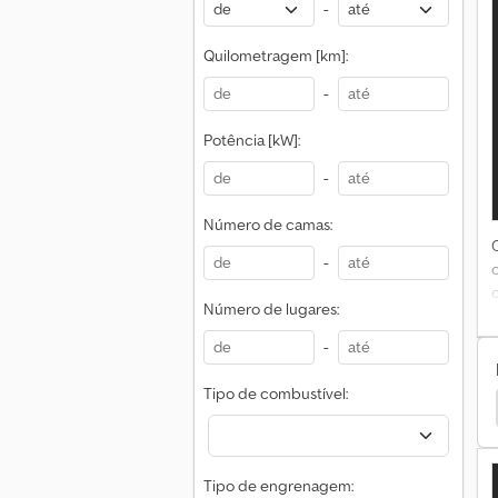
-
Quilometragem [km]:
=
-
t
Potência [kW]:
-
c
A
Número de camas:
D
-
Número de lugares:
l
-
Tipo de combustível:
ortadores
Iveco Daily 35 Caravanas / Autocaravanas
D
Tipo de engrenagem: