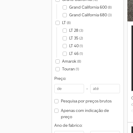
Grand California 600
(8)
Grand California 680
(3)
LT
(8)
LT 28
(3)
LT 35
(2)
p
LT 40
(1)
LT 46
(1)
Amarok
(8)
Touran
(1)
b
t
Preço:
7
-
Pesquisa por preços brutos
d
Apenas com indicação de
preço
t
Ano de fabrico:
a