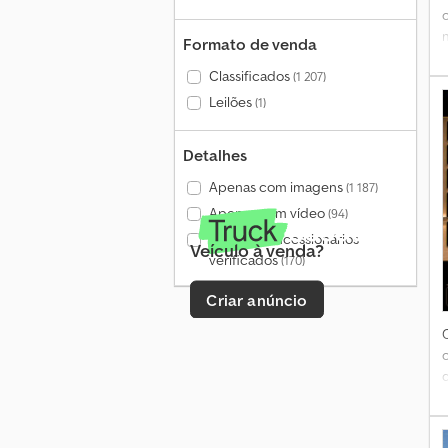
Formato de venda
Classificados
(1 207)
f
Leilões
(1)
Detalhes
Apenas com imagens
(1 187)
1
Apenas com vídeo
(94)
Apenas concessionários
Veículo à venda?
verificados
(170)
Criar anúncio
n
I