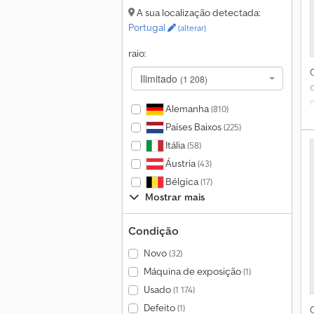
A sua localização detectada:
d
Portugal
(alterar)
t
raio:
Ilimitado
(1 208)
d
C
Alemanha
(810)
M
Países Baixos
(225)
f
Itália
(58)
Áustria
(43)
Bélgica
(17)
d
Mostrar mais
b
Condição
b
Novo
(32)
Máquina de exposição
(1)
Usado
(1 174)
Defeito
(1)