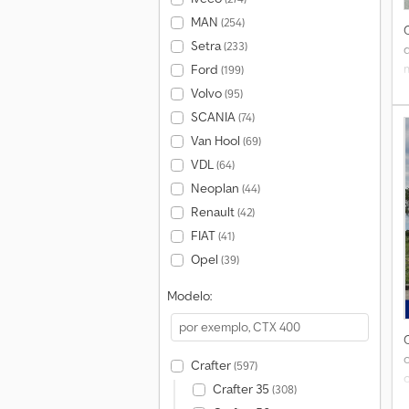
MAN
(254)
Setra
(233)
Ford
(199)
Volvo
(95)
SCANIA
(74)
t
Van Hool
(69)
2
VDL
(64)
Neoplan
(44)
Renault
(42)
FIAT
(41)
Opel
(39)
Modelo:
Crafter
(597)
Crafter 35
(308)