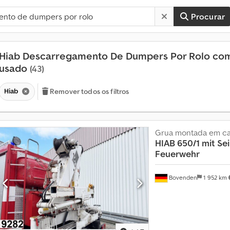
Procurar
Hiab Descarregamento De Dumpers Por Rolo co
usado
(43)
Hiab
Remover todos os filtros
Grua montada em c
HIAB
650/1 mit Sei
Feuerwehr
V
e
Bovenden
1 952 km
n
d
a
p
a