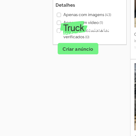
Detalhes
Apenas com imagens
(43)
Apenas com vídeo
(1)
Apenas concessionários
Veículo à venda?
verificados
(0)
Criar anúncio
2