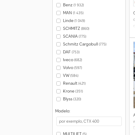
Benz
(1 932)
MAN
(1 435)
Linde
(1 049)
SCHMITZ
(860)
SCANIA
(775)
Schmitz Cargobull
(775)
DAF
(753)
Iveco
(682)
Volvo
(597)
VW
(584)
Renault
(421)
Krone
(351)
Blyss
(320)
Modelo:
MULTILIFT
(5)