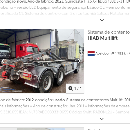
Condição:
novo
, Ano de fabrico:
2023
, Guindaste Hiab X-HiDuo 138DS-3 HID
trabalho – versão LED Equipamento de segurança básico CE – em confor
certificado CE Sistema de controlo com 3 circuitos hidráulicos Plataforma 
inferior da base do guindaste, para controlo remoto Dispositivo de control
SPACE X4 – uma interface em cada lado, 24 V CC O controlo remoto XSDrive
através de cabo Cabine de segurança invisível OPS A articulação em D pos
Sistema de contento
HIAB
Multilift
de articulação e o braço de elevação (articulação de joelho). 2 m = 4700 k
11 m = 1060 kg = Mais informações = Djdpfx Aeyntk Rschskr Ano de fabrico:
técnico: muito bom Estado visual: muito bom
Apeldoorn
1 793 km
Solicitar m
1
/
1
Ano de fabrico:
2012
, condição:
usado
, Sistema de contentores Multilift, 2
Mais informações = Ano de construção: Jan. 2011 = Informações da empres
39.33.10.655 IBAN: NL73RABO0393310655 Código Swift: RABONL2U - Sempre 
ealizar a transação! - A reserva de veículos não é possível sem um depósito
para todos os veículos oferecidos.