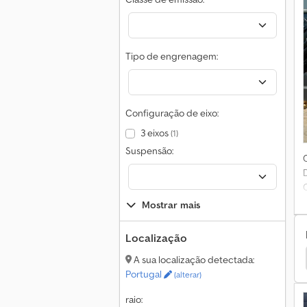
Tipo de engrenagem:
Configuração de eixo:
3 eixos
(1)
Suspensão:
Mostrar mais
Localização
ab Caminhões
Hmf Caminhões
Fassi Caminhões
A sua localização detectada:
Portugal
(alterar)
raio: