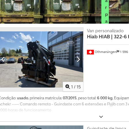
a
r
p
a
c
Van personalizado
o
Hiab
HIAB | 322-6 
t
e
Othmarsingen
1 596
d
e
r
e
v
1
/
15
e
n
Condição:
usado
, primeira matrícula:
07/2015
, peso total:
6 000 kg
, Equipa
d
Achekr ----- Comando remoto - Guindaste com 6 extensões e Flyjib com 3 e
2000 horas de funcionamento
e
d
o
Guindaste de lança