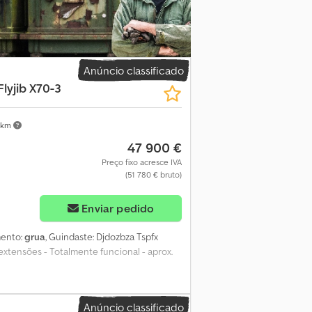
Anúncio classificado
Flyjib X70-3
 km
47 900 €
Preço fixo acresce IVA
(51 780 € bruto)
Enviar pedido
mento:
grua
, Guindaste: Djdozbza Tspfx
xtensões - Totalmente funcional - aprox.
Anúncio classificado