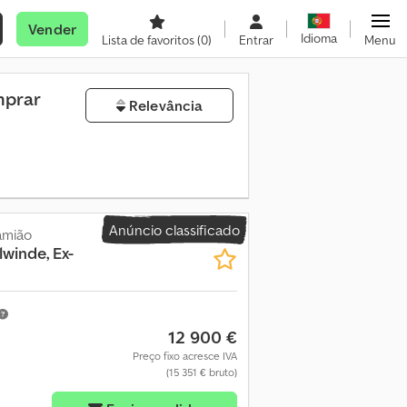
Vender
Idioma
Lista de favoritos
(0)
Entrar
Menu
mprar
Relevância
Anúncio classificado
amião
lwinde, Ex-
12 900 €
Preço fixo acresce IVA
(15 351 € bruto)