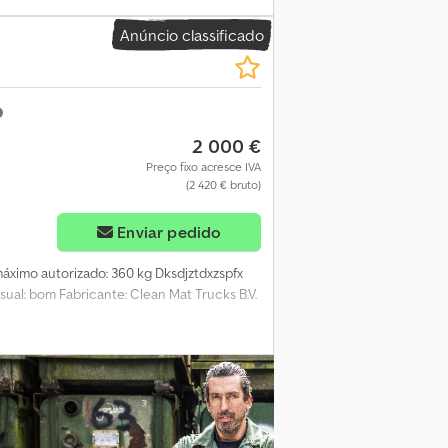
 pesadas da HIAB (normalmente na classe de
Anúncio classificado
6" indica que a lança possui seis extensões
da. Em bom estado de funcionamento, sem
 de recolha fica a 20 km do local indicado
2 000 €
Preço fixo acresce IVA
(2 420 € bruto)
Enviar pedido
máximo autorizado: 360 kg Dksdjztdxzspfx
isual: bom Fabricante: Clean Mat Trucks B.V.