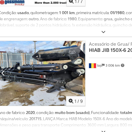
r
1
/
7
a
m
Condição:
usado
, quilometragem:
1 001 km
, primeira matrícula:
01/1980
, cor
a
de engrenagem:
outro
, Ano de fabrico:
1980
, Equipamento:
grua, guincho 
i
dobrável, suporte de 2 pontos hidráulico, 1x extensão hidráulica, guincho d
s
Hiab 650/1 com guincho. Diagrama de carga: 1,7 m - 3.700 kg, 5 m - 1.2
d
GARANTIA, sujeito a alterações, venda prévia e erros! Dksdpjvcq N Nefx Ach
e
Acessório de Grua/ 
4
HIAB
JIB 150X-6 2
m
i
l
Iași
3 006 km
h
õ
e
s
d
e
1
/
9
i
n
t
Ano de fabrico:
2020
, condição:
muito bom (usado)
, Funcionalidade:
totalm
e
máquina/veículo:
201715
, LANÇA Marca: HIAB Modelo: 150X-6 Ano do modelo
r
Dimensões e peso para transporte Comprimento: 3600 mm Largura: 800 mm
e
Peso: 1322 kg Informações adicionais Apresentamos as especificações da l