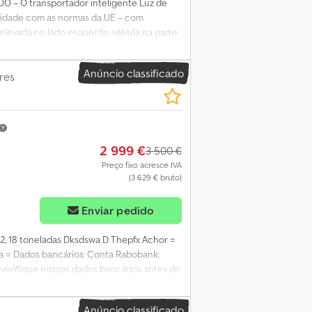
UO – O transportador inteligente Luz de
midade com as normas da UE – com
elevada no lado esquerdo, válvula na parte
o em ambos os lados, sistema eletrónico –
 piano pode ser utilizado por rádio ou
Anúncio classificado
sui uma ligação de alavanca entre o braço
res
g 5 m = 2600 kg 7 m = 1800 kg 9 m = 1340 kg
 2023 Estado geral: muito bom Estado
2 999 €
3 500 €
Preço fixo acresce IVA
(3 629 € bruto)
ais imagens
Enviar pedido
012, 18 toneladas Dksdswa D Thepfx Achor =
a = Dados bancários: Conta Rabobank:
verifique nossos dados bancários antes de
. - Erros de digitação e texto reservados
Anúncio classificado