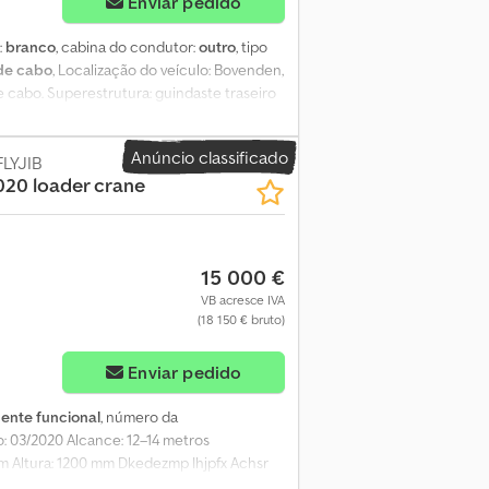
Enviar pedido
:
branco
, cabina do condutor:
outro
, tipo
de cabo
, Localização do veículo: Bovenden,
e cabo. Superestrutura: guindaste traseiro
50 kg. INFORMAÇÕES SOBRE ACESSÓRIOS SEM
sr
Anúncio classificado
FLYJIB
020 loader crane
15 000 €
VB acresce IVA
(18 150 € bruto)
Enviar pedido
ente funcional
, número da
: 03/2020 Alcance: 12–14 metros
 Altura: 1200 mm Dkedezmp Ihjpfx Achsr
ança HIAB 150X-6. Esta é uma lança