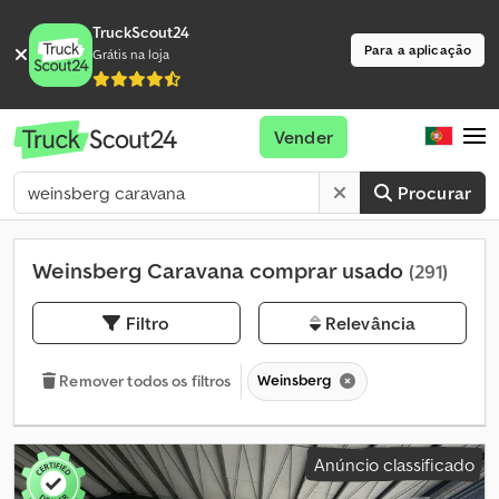
TruckScout24
Para a aplicação
Grátis na loja
Vender
Procurar
Weinsberg Caravana comprar usado
(291)
Filtro
Relevância
Weinsberg
Remover todos os filtros
Anúncio classificado