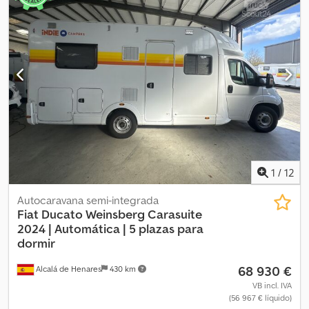
1
/
12
Autocaravana semi-integrada
Fiat Ducato Weinsberg Carasuite
2024 |
Automática | 5 plazas para
dormir
68 930 €
Alcalá de Henares
430 km
VB incl. IVA
(56 967 € líquido)