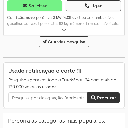
Solicitar
Ligar
Condição:
novo
, potência:
3 kW (4,08 cv)
, tipo de combustível:
gasolina
, cor:
azul
, peso total:
62 kg
, número da máquina/veículo:
Weber
, Compactador vibratório SRV 590 Csdpfx Ajyzm Rleqtsrf
Dados técnicos: - Peso operacional: 62 kg - Largura do pé
compactador: 28 cm - Máx. de golpes por minuto: 700 - Força de
Guardar pesquisa
impacto: 18,3 kN - Motor: Honda GXR 120 a gasolina, 4 tempos -
Potência: 2,8 kW (3,8 CV) - Dimensões: 74 x 35 x 104
Usado retificação e corte
(1)
Pesquise agora em todo o TruckScout24 com mais de
120 000 veículos usados.
Procurar
Percorra as categorias mais populares: