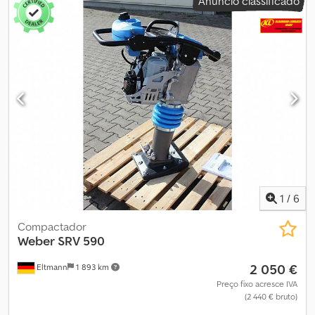
Anúncio classificado
1
/
6
Compactador
Weber
SRV 590
2 050 €
Eltmann
1 893 km
Preço fixo acresce IVA
(2 440 € bruto)