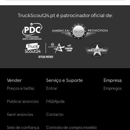
Transportador De Automóveis
TruckScout24.pt é patrocinador oficial de:
Transportador De Cavalos/Carneiros
Veículo De Manobra
Vender
Serviço e Suporte
Empresa
Preços e tarifas
Entrar
Empregos
Publicar anúncios
FAQ/Ajuda
Gerir anúncios
Contacto
Selo de confiança
Contrato de compra modelo