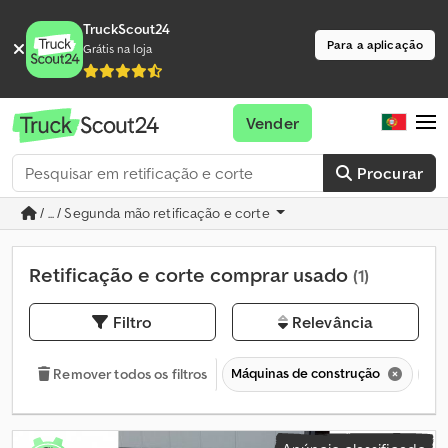
TruckScout24
Para a aplicação
Grátis na loja
Vender
Procurar
/ ... / Segunda mão retificação e corte
Retificação e corte comprar usado
(1)
Filtro
Relevância
Máquinas de construção
Ret
Remover todos os filtros