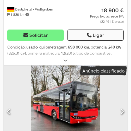
18 900 €
Dautphetal - Wolfgruben
1 826 km
Preço fixo acresce IVA
(22 491 € bruto)
Solicitar
Ligar
Condição:
usado
, quilometragem:
698 000 km
, potência:
240 kW
(326,31 cv)
, primeira matrícula:
12/2015
, tipo de combustível:
diesel
, número de lugares:
36
, tipo de engrenagem:
automático
,
próxima inspeção (TÜV):
12/2026
, classe de emissão:
Euro 6
, cor:
Anúncio classificado
vermelho
, travões:
retardador
, Equipamento:
ABS, aquecedor
estacionário, ar condicionado, programa eletrónico de
estabilidade (ESP)
, * Solari Urbino 12 com 36 lugares sentados -
Ar condicionado - Transmissão automática - Sistema Matrix - Euro
6 - * Diesel - 10.837 cm³ - 240 kW - 326 cv - Euro 6 - Etiqueta
ambiental verde - Inspeção técnica válida até 12/2026 - * 36
lugares sentados + 1 lugar para o motorista + 1 lugar para cadeira
de rodas com rampa manual - 36 lugares em pé * Aquecimento
auxiliar / Rádio / ABS / ASR - Porta dupla na parte traseira - Porta
dupla na parte frontal - * Dimensões do veículo: Comprimento: