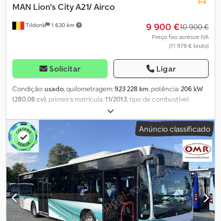
MAN
Lion's City A21/ Airco
9 900 €
Tildonk
1 630 km
10 900 €
Preço fixo acresce IVA
(11 979 € bruto)
Solicitar
Ligar
Condição:
usado
, quilometragem:
923 228 km
, potência:
206 kW
(280,08 cv)
, primeira matrícula:
11/2013
, tipo de combustível:
diesel
, número de lugares:
44
, tipo de engrenagem:
automático
,
cor:
outro
, comprimento total:
12 000 mm
, altura total:
3 000 mm
,
Anúncio classificado
Ano de fabrico:
2013
, Equipamento:
ABS, ar condicionado
, =
Outras opções e acessórios = Outros - Webasto Outros - Ar
condicionado = Mais informações = Danos: nenhum Dodjywxu
Uepfx Ah Usck = Informações da empresa = Somos uma empresa
internacional com sede na Bélgica, nos arredores de Bruxelas
(+/-20 km). A Belgian Bus Sales é o seu parceiro ideal para a
compra e venda de autocarros usados e dispõe de um amplo
parque de estacionamento que serve como área de exposição.
Temos sempre em stock um grande número de autocarros de