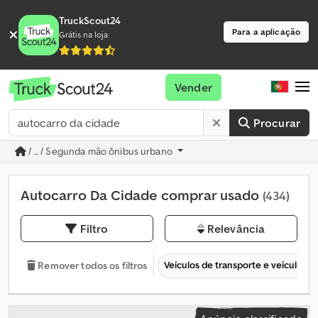
TruckScout24
Para a aplicação
Grátis na loja
Vender
Procurar
/ ... / Segunda mão ônibus urbano
Autocarro Da Cidade comprar usado
(434)
Filtro
Relevância
Veículos de transporte e veículos c
Remover todos os filtros