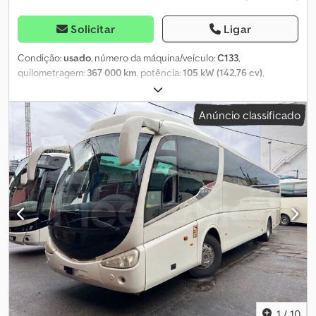
Solicitar
Ligar
Condição:
usado
, número da máquina/veículo:
C133
,
quilometragem:
367 000 km
, potência:
105 kW (142,76 cv)
,
primeira matrícula:
02/1999
, EUROCARGO 8060 ÔNIBUS ESCOLAR
43+1 Imatriculação: 02/1999 Quilometragem: 376.000 km Motor:
Anúncio classificado
5.900cc 143cv Euro2 Dodoqfgiljpfx Ah Usck Veículo em bom
funcionamento e em condições razoáveis, vendido no estado em
que se encontra, como visto e aprovado. Nossa empresa atua no
mercado desde 1979 com profissionalismo, oferecendo vendas,
oficina e peças de reposição para caminhões, vans e veículos
industriais novos e usados, com oficina especializada. Entre em
contato para um orçamento. O veículo está localizado na nossa
filial de Santarcangelo di Romagna (RN), via della Quercia 2.
ESPERAMOS SUA VISITA!
1
/
10