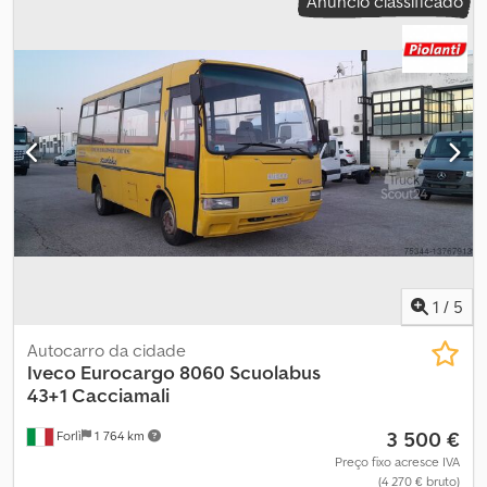
Anúncio classificado
1
/
5
Autocarro da cidade
Iveco
Eurocargo 8060 Scuolabus
43+1 Cacciamali
3 500 €
Forlì
1 764 km
Preço fixo acresce IVA
(4 270 € bruto)