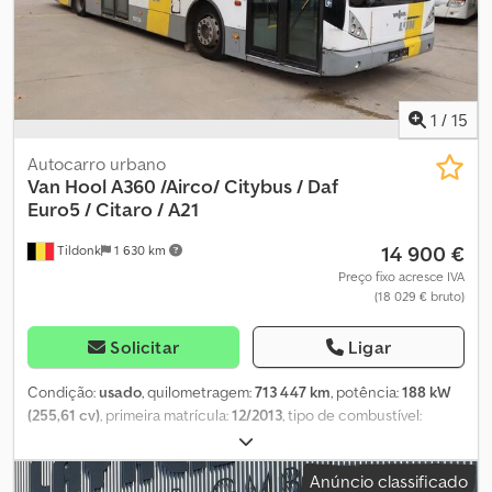
1
/
15
Autocarro urbano
Van Hool
A360 /Airco/ Citybus / Daf
Euro5 / Citaro / A21
14 900 €
Tildonk
1 630 km
Preço fixo acresce IVA
(18 029 € bruto)
Solicitar
Ligar
Condição:
usado
, quilometragem:
713 447 km
, potência:
188 kW
(255,61 cv)
, primeira matrícula:
12/2013
, tipo de combustível:
diesel
, número de lugares:
45
, tipo de engrenagem:
automático
,
cor:
outro
, travões:
retardador
, comprimento total:
12 050 mm
,
Anúncio classificado
altura total:
3 300 mm
, Ano de fabrico:
2013
, Equipamento:
ABS, ar