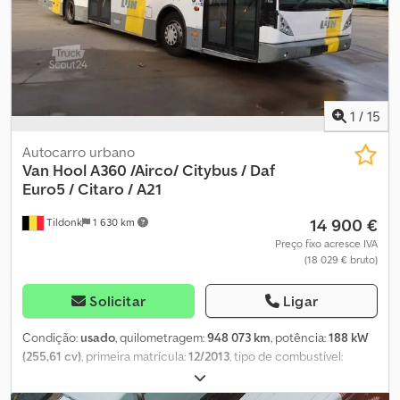
Imediata ou pode enviar a sua proposta e iniciar uma negociação.
Dodjzgv H Djpfx Ah Uock
1
/
15
Autocarro urbano
Van Hool
A360 /Airco/ Citybus / Daf
Euro5 / Citaro / A21
14 900 €
Tildonk
1 630 km
Preço fixo acresce IVA
(18 029 € bruto)
Solicitar
Ligar
Condição:
usado
, quilometragem:
948 073 km
, potência:
188 kW
(255,61 cv)
, primeira matrícula:
12/2013
, tipo de combustível:
diesel
, número de lugares:
45
, tipo de engrenagem:
automático
,
cor:
outro
, travões:
retardador
, comprimento total:
1 000 mm
,