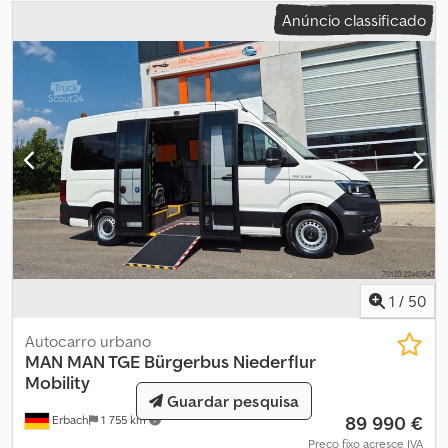
neerlandês, francês, inglês, espanhol, português, italiano, russo,
Anúncio classificado
polaco e muito mais.
1
/
50
Autocarro urbano
MAN
MAN TGE Bürgerbus Niederflur
Mobility
Guardar pesquisa
89 990 €
Erbach
1 755 km
Preço fixo acresce IVA