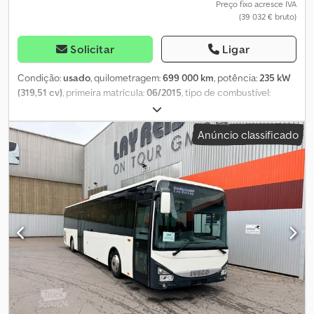
Preço fixo acresce IVA
(39 032 € bruto)
Solicitar
Ligar
Condição:
usado
, quilometragem:
699 000 km
, potência:
235 kW
(319,51 cv)
, primeira matrícula:
06/2015
, tipo de combustível:
diesel
, número de lugares:
44
, tipo de engrenagem:
automático
,
classe de emissão:
Euro 6
, cor:
vermelho
, travões:
retardador
,
Anúncio classificado
Equipamento:
ABS, aquecedor estacionário, ar condicionado,
programa eletrónico de estabilidade (ESP)
, Geral * EURO VI com
AdBlue * Automático * 44 assentos fixos/rebatíveis * 55 lugares
em pé Segurança Dcsdpjzg Sggjfx Ah Usk * ABS-ESP-EBS *
Retarder Interior * Aquecedor estacionário * Ar-condicionado
com compressor * Microfone do motorista * Espaço para
carrinho de criança/cadeira de rodas na porta II * Rampa
dobrável para cadeira de rodas * Botões de solicitação de parada
* Indicador interno frontal * Sistema de bilhetagem integrado na
porta do motorista Exterior * Painéis LED em volta do veículo
(matriz) * Porta I de folha única basculante para fora, Porta II de
folha dupla basculante para fora * Sistema de rebaixamento e
elevação (kneeling) * Tacógrafo digital * Para-sol * Espelhos