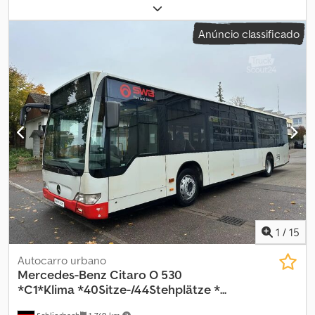
Ano de fabrico:
2009
, Mercedes Benz O 530 Citaro com ar-
condicionado !! Veículo acidentado !! Limitadamente operacional!
Anúncio classificado
Desloca-se por conta própria com o motor em funcionamento!
Pode ser utilizado como fonte de peças! Dcedpfx Ajwmpdxjh Uek
• Euro 5 • Grande ar-condicionado de teto • 220 kW / 299 cv •
Transmissão automática • Cilindrada 11.967 cm³ • Retarder • ASR-
ABS • 3 portas de entrada duplas • Vidros elétricos • Espelhos
retrovisores externos elétricos e aquecidos • 2 janelas
basculantes • Rampa para cadeira de rodas • 31 assentos • 57
lugares em pé - de particular - Ônibus urbano alemão Salvo erro
ou venda prévia.
1
/
15
Autocarro urbano
Mercedes-Benz
Citaro O 530
*C1*Klima *40Sitze-/44Stehplätze *...