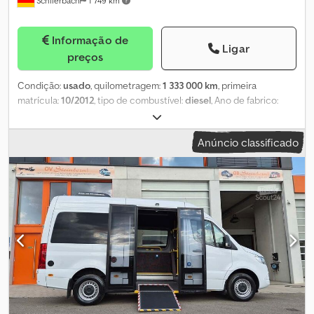
Schlierbach
1 749 km
Informação de
Ligar
preços
Condição:
usado
, quilometragem:
1 333 000 km
, primeira
matrícula:
10/2012
, tipo de combustível:
diesel
, Ano de fabrico:
2012
, Mercedes-Benz Citaro O 530 C1 EEV 41 assentos + 44 em pé
*Pequeno dano frontal à esquerda, mas operacional! (O ônibus foi
Anúncio classificado
transportado para nós por 500 km rodando sob seus próprios
meios, sem problemas)* *Apesar da quilometragem: muito bem
conservado!* Djdpfjx Nc Ehsx Ah Usck Propulsão: ● Automático ●
Caixa de câmbio ZF ● 220 kW / 299 CV ● Intarder ● EURO 5 EEV ●
ABS ● ASR / desativável Equipamentos: ● 41 assentos confortáveis
(incluindo motorista) ● 44 lugares em pé ● Câmeras internas ●
Interruptor de bateria ● Rádio ● Porta dupla dianteira ● Porta
dupla traseira ● Iluminação interna ● Sistema de elevação e
abaixamento ● Freio de parada ● Aquecimento de
estacionamento ● Ventilação de estacionamento ● Ar-
condicionado ● Ar-condicionado do motorista - 1º dono - Ônibus
alemão, com manutenção de oficina! - TÜV / HU / SP: sob consulta