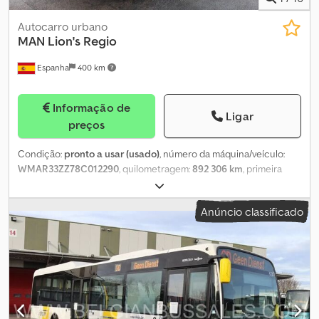
Autocarro urbano
MAN
Lion's Regio
Espanha
400 km
Informação de
Ligar
preços
Condição:
pronto a usar (usado)
, número da máquina/veículo:
WMAR33ZZ78C012290
, quilometragem:
892 306 km
, primeira
matrícula:
01/2010
, tipo de combustível:
diesel
, número de lugares:
57
, configuração de eixo:
2 eixos
, classe de emissão:
Euro 5
, cor:
Anúncio classificado
bege
, travões:
retardador
, tamanho do pneu:
295/80 R22.5
, Ano
de fabrico:
2010
, Equipamento:
ABS, aquecedor estacionário, ar
condicionado
, Informamos que o veículo será entregue com o
para-brisas substituído e o dano causado por impacto reparado.
Salientamos que os documentos deste veículo provêm de
Espanha; assim, em caso de venda em Itália, os custos de
nacionalização e matrícula serão da responsabilidade do
comprador. O veículo está disponível pelo preço de Compra