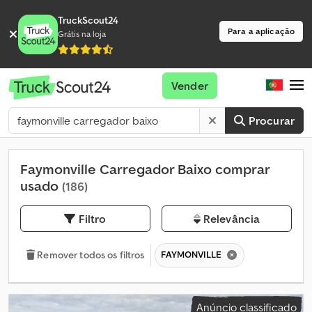
TruckScout24
Para a aplicação
Grátis na loja
Vender
Procurar
Faymonville Carregador Baixo comprar
usado
(186)
Filtro
Relevância
FAYMONVILLE
Remover todos os filtros
Anúncio classificado