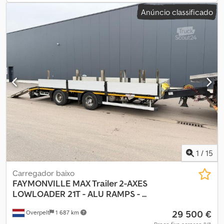
informações = Configuração dos eixos Medida dos pneus: 245/70
Anúncio classificado
R17.5 Marca dos eixos: SAF Travões: travões de tambor Eixo
traseiro 1: Rodado duplo; Carga máxima por eixo: 12.500 kg; Perfil
do pneu: 50% Eixo traseiro 2: Rodado duplo; Carga máxima por
eixo: 12.500 kg; Direcional; Perfil do pneu: 60% Eixo traseiro 3:
Rodado duplo; Carga máxima por eixo: 12.500 kg; Direcional; Perfil
do pneu: 70% Eixo traseiro 4: Rodado duplo; Carga máxima por
eixo: 12.500 kg; Direcional; Perfil do pneu: 30% Pesos Peso vazio:
12.800 kg Capacidade de carga: 68.450 kg Peso bruto total: 81.250
kg Estado Condição geral: média Condição técnica: média
Condição visual: boa Identificação Matrícula: ZZ-98-52 Dodpfx
Aezqmbaon Nskr
1
/
15
Carregador baixo
FAYMONVILLE
MAX Trailer 2-AXES
LOWLOADER 21T - ALU RAMPS - ...
29 500 €
Overpelt
1 687 km