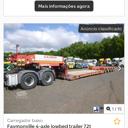
Configuração dos eixos Dimensão dos pneus: 235/75R17.5 Marca
Mais informações agora
dos eixos: SAF Suspensão: pneumática Eixo traseiro 1: rodado
duplo; carga máxima por eixo: 10.700 kg; direcional; profundidade
dos pneus à esquerda (interno): 70%; à esquerda (externo): 70%;
à direita (interno): 70%; à direita (externo): 70% Eixo traseiro 2:
Anúncio classificado
rodado duplo; carga máxima por eixo: 10.700 kg; direcional;
profundidade dos pneus à esquerda (interno): 70%; à esquerda
(externo): 70%; à direita (interno): 70%; à direita (externo): 70%
Eixo traseiro 3: rodado duplo; carga máxima por eixo: 10.700 kg;
direcional; profundidade dos pneus à esquerda (interno): 70%; à
esquerda (externo): 70%; à direita (interno): 70%; à direita
(externo): 70% Pesos Peso vazio: 14.700 kg Capacidade de carga:
17.400 kg Peso bruto total: 32.100 kg Estado Condição técnica:
boa Condição visual: boa Segurança do produto Fabricante:
Faymonville BE Mais informações Entre em contato com Gerrit
Haverhoek para obter mais informações.
1
/
15
Carregador baixo
Faymonville
4-axle lowbed trailer 72t