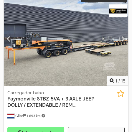
1
/
15
Carregador baixo
Faymonville
STBZ-5VA + 3 AXLE JEEP
DOLLY / EXTENDABLE / REM...
Gilze
1 693 km