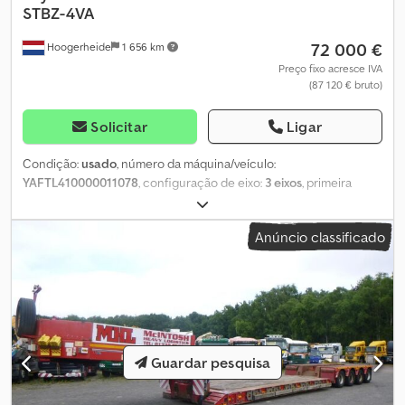
STBZ-4VA
72 000 €
Hoogerheide
1 656 km
Preço fixo acresce IVA
(87 120 € bruto)
Solicitar
Ligar
Condição:
usado
, número da máquina/veículo:
YAFTL410000011078
, configuração de eixo:
3 eixos
, primeira
matrícula:
01/2010
, comprimento total:
18 200 mm
, largura total:
2 750 mm
, altura total:
2 550 mm
, suspensão:
ar
, cor:
outro
, Ano de
Anúncio classificado
fabrico:
2010
, Transporte especial Comprimento entre eixos: 560
cm Comprimento da plataforma de carga: 750 cm Comprimento
do pescoço de ganso: 500 cm Reboque plataforma baixa: ✓
Largura máxima: 313 cm Expansível: ✓ Extensível: ✓ = Mais
informações = Marca dos eixos: Saf Freios: freios a tambor
Suspensão: suspensão pneumática Eixo dianteiro: Rodado duplo;
Direcional; Perfil do pneu esquerdo externo: 80%; Perfil do pneu
Guardar pesquisa
direito externo: 75% Primeiro eixo intermediário: Rodado duplo;
Direcional; Perfil do pneu esquerdo externo: 80%; Perfil do pneu