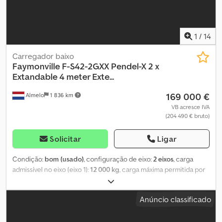
1
/
14
Carregador baixo
Faymonville
F-S42-2GXX Pendel-X 2 x
Extandable 4 meter Exte...
169 000 €
Almelo
1 836 km
VB acresce IVA
(204 490 € bruto)
Solicitar
Ligar
Condição:
bom (usado)
, configuração de eixo:
2 eixos
, carga
admissível no eixo (eixo 1):
12 000 kg
, carga máxima permitida por
eixo (eixo 2):
12 000 kg
, suspensão:
hidráulica
, tamanho do pneu:
245/70R17,5
, cor:
vermelho
, Ano de fabrico:
2022
, Faymonville F-
Anúncio classificado
S42-2GXX. Ano: 2022. 12 toneladas, eixos Pendel-X. Peso: 16.400 kg.
Capacidade de carga: 32.600 kg. Peso máximo: 49.000 kg. Carga
no pino de engate: 25.000 kg. 2 extensões: - 1: 4700 mm. - 2: 4300