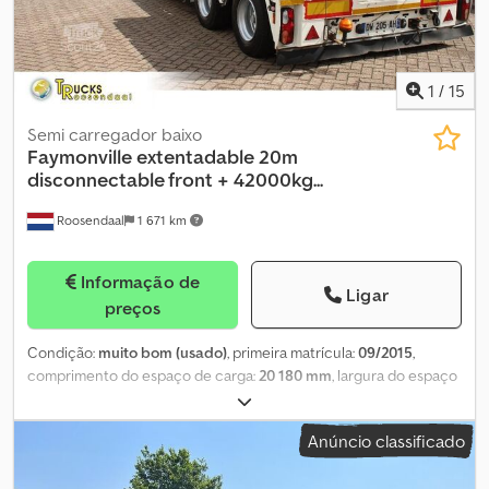
57.750 kg Peso Bruto Total (PBT): 80.000 kg
1
/
15
Semi carregador baixo
Faymonville
extentadable 20m
disconnectable front + 42000kg...
Roosendaal
1 671 km
Informação de
Ligar
preços
Condição:
muito bom (usado)
, primeira matrícula:
09/2015
,
comprimento do espaço de carga:
20 180 mm
, largura do espaço
de carga:
3 000 mm
, cor:
outro
, Ano de fabrico:
2015
, Danos:
nenhum Dedpfx Aeymrb Ssn Njkr YAFTL2007F0017329 = Mais
Anúncio classificado
informações = Peso vazio: 13.600 kg Capacidade de carga: 28.400
kg Peso bruto total: 42.000 kg Estado técnico: muito bom Estado