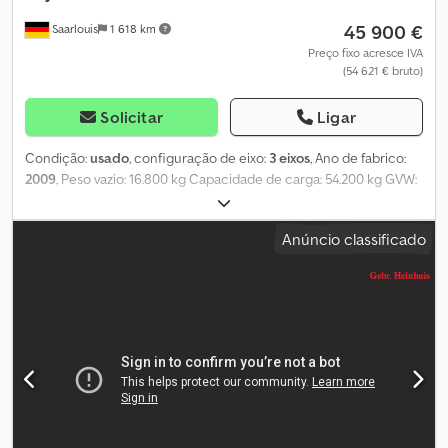
Gerais da Heinhuis e declara ter tomado conhecimento destes
45 900 €
Saarlouis
1 618 km
Termos e Condições Gerais. Os nossos preços são preços de
exportação líquidos. = Mais informações = Ano de fabrico: 2015.
Preço fixo acresce IVA
(54 621 € bruto)
Peso em vazio: 22.250 kg. Carga útil: 57.750 kg. Peso bruto: 80.000
kg. Plataforma extensível: Sim. Preço: Sob consulta. = Informações
da empresa = Para mais informações:
Solicitar
Ligar
Condição:
usado
, configuração de eixo:
3 eixos
, Ano de fabrico:
2009
, Peso vazio: 16.800 kg Capacidade de carga: 54.200 kg GVW:
71.000 kg Dedozhu A Hspfx An Njkr
Anúncio classificado