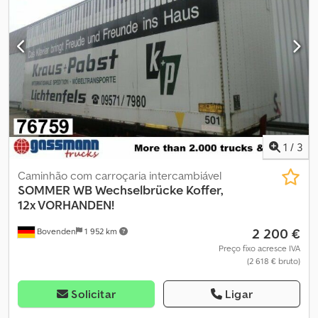
baú para móveis, 2 x trilhos de amarração. INFORMAÇÕES SOBRE
ACESSÓRIOS SEM GARANTIA; alterações, venda prévia e erros
reservados! Cjdpovhhnmjfx Abzsha
1
/
3
Caminhão com carroçaria intercambiável
SOMMER
WB Wechselbrücke Koffer,
12x VORHANDEN!
2 200 €
Bovenden
1 952 km
Preço fixo acresce IVA
(2 618 € bruto)
Solicitar
Ligar