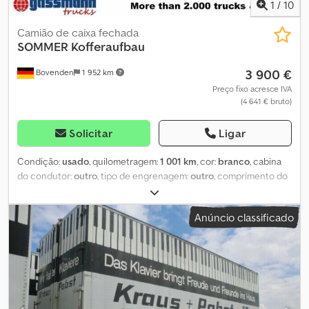
1
/
10
Camião de caixa fechada
SOMMER
Kofferaufbau
3 900 €
Bovenden
1 952 km
Preço fixo acresce IVA
(4 641 € bruto)
Solicitar
Ligar
Condição:
usado
, quilometragem:
1 001 km
, cor:
branco
, cabina
do condutor:
outro
, tipo de engrenagem:
outro
, comprimento do
espaço de carga:
4 600 mm
, largura do espaço de carga:
2 500
mm
, altura do espaço de carga:
2 590 mm
, Localização do
Anúncio classificado
veículo: Bovenden, portas de correr verticais Cedpfx Aoi
Rqzmobzeha Construção: SEMI-NOVO! MÚLTIPLAS UNIDADES
DISPONÍVEIS! Desmontagem de um Iveco 75E17 com distância
entre eixos de 3690mm, largura do chassi de 840mm.
INFORMAÇÕES SOBRE ACESSÓRIOS SEM GARANTIA, sujeitas a
alterações, venda prévia e erros reservados!