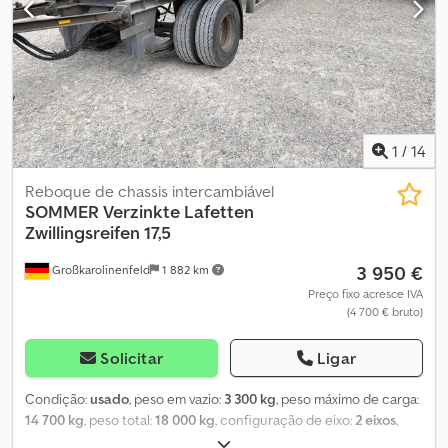
MEPO-VEÍCULOS COMERCIAIS ENTREGA DESDE 1983! VISITA
APENAS COM MARCAÇÃO PRÉVIA! #####
1
/
14
Reboque de chassis intercambiável
SOMMER
Verzinkte Lafetten
Zwillingsreifen 17,5
3 950 €
Großkarolinenfeld
1 882 km
Preço fixo acresce IVA
(4 700 € bruto)
Solicitar
Ligar
Condição:
usado
, peso em vazio:
3 300 kg
, peso máximo de carga:
14 700 kg
, peso total:
18 000 kg
, configuração de eixo:
2 eixos
,
primeira matrícula:
10/2008
, próxima inspeção (TÜV):
11/2026
,