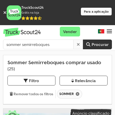
TruckScout24
Para a aplicação
Grátis na loja
Vender
Procurar
Sommer Semirreboques comprar usado
(25)
Filtro
Relevância
SOMMER
Remover todos os filtros
Anúncio classificado