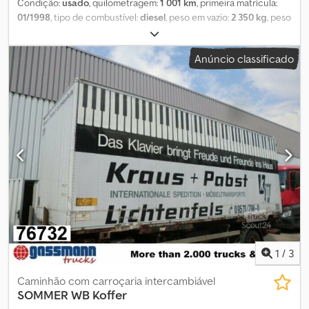
Condição:
usado
, quilometragem:
1 001 km
, primeira matrícula:
01/1998
, tipo de combustível:
diesel
, peso em vazio:
2 350 kg
, peso
máximo de carga:
12 650 kg
, peso total:
15 000 kg
, cor:
branco
,
cabina do condutor:
outro
, tipo de engrenagem:
outro
, volume do
Anúncio classificado
espaço de carga:
47 m³
, comprimento do espaço de carga:
7 350
mm
, largura do espaço de carga:
2 480 mm
, altura do espaço de
carga:
2 600 mm
, Ano de fabrico:
1998
, Localização do veículo:
Bovenden, portas de correr, teto translúcido. Configuração: baú
para móveis, 2 trilhos de amarração. Codpfxsvhhnto Abzjha
INFORMAÇÕES SOBRE ACESSÓRIOS SEM GARANTIA, sujeito a
alterações, venda prévia e erros!
1
/
3
Caminhão com carroçaria intercambiável
SOMMER
WB Koffer