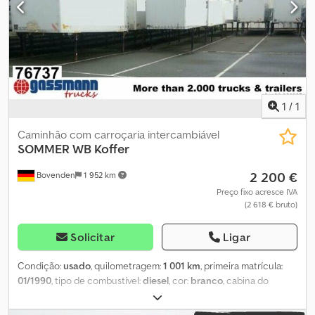
1
/
1
Caminhão com carroçaria intercambiável
SOMMER
WB Koffer
2 200 €
Bovenden
1 952 km
Preço fixo acresce IVA
(2 618 € bruto)
Solicitar
Ligar
Condição:
usado
, quilometragem:
1 001 km
, primeira matrícula:
01/1990
, tipo de combustível:
diesel
, cor:
branco
, cabina do
condutor:
outro
, tipo de engrenagem:
outro
, comprimento do
espaço de carga:
6 900 mm
, largura do espaço de carga:
2 430