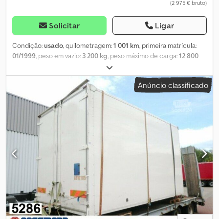
(2 975 € bruto)
Solicitar
Ligar
Condição:
usado
, quilometragem:
1 001 km
, primeira matrícula:
01/1999
, peso em vazio:
3 200 kg
, peso máximo de carga:
12 800
kg
, peso total:
16 000 kg
, cor:
branco
, cabina do condutor:
outro
,
tipo de engrenagem:
outro
, comprimento do espaço de carga:
Anúncio classificado
7 450 mm
, largura do espaço de carga:
2 450 mm
, altura do
espaço de carga:
2 690 mm
, Ano de fabrico:
1999
, Localização do
veículo: Bovenden, portas de correr verticais, trilhos de
amarração Superestrutura: carroceria intercambiável Sommer
para transporte de móveis. INFORMAÇÕES SOBRE ACESSÓRIOS
SEM GARANTIA, sujeito a alterações, venda prévia e erros! Chjdji
Rqaispfx Abzoa