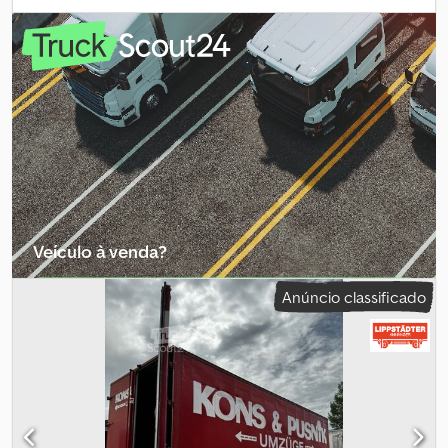
suspensão:
ar
, tamanho do pneu:
235/75R17,5
, Equipamento:
ABS
,
COMERCIANTE ALEMÃO oferece: Reboque BDF para caixas
móveis vários em estoque GALVANIZADO Pneus duplos
235/75R17,5 Foles de suspensão longos Altura de elevação 1390
mm Travões de tambor Preço unitário líquido 3.950,- Euro Muitos
chassis e caixas móveis disponíveis em estoque! ##### FAVOR
LIGAR - NÃO ENVIE EMAIL! ##### ENTREGA DISPONÍVEL EM TODA
A ALEMANHA! MEPO-NUTZFAHRZEUGE ENTREGA DESDE 1983!
Cjdpfx Abezridyjzoha VISITA SOMENTE COM AGENDAMENTO!
#####
Veículo à venda?
Criar anúncio
Anúncio classificado