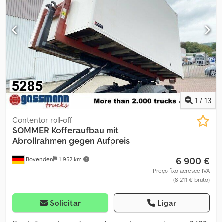
1
/
13
Contentor roll-off
SOMMER
Kofferaufbau mit
Abrollrahmen gegen Aufpreis
6 900 €
Bovenden
1 952 km
Preço fixo acresce IVA
(8 211 € bruto)
Solicitar
Ligar