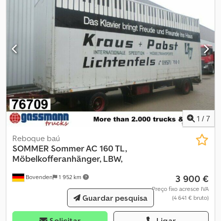
1
/
7
Reboque baú
SOMMER
Sommer AC 160 TL,
Möbelkofferanhänger, LBW,
3 900 €
Bovenden
1 952 km
Preço fixo acresce IVA
Guardar pesquisa
(4 641 € bruto)
Solicitar
Ligar