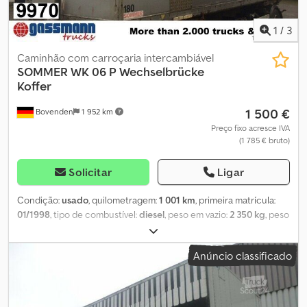
sobre acessórios são fornecidas sem garantia. Sujeito a
alterações, venda prévia e erros. Chedpfx Asvhgxqebzsa
1
/
3
Caminhão com carroçaria intercambiável
SOMMER
WK 06 P Wechselbrücke
Koffer
1 500 €
Bovenden
1 952 km
Preço fixo acresce IVA
(1 785 € bruto)
Solicitar
Ligar
Condição:
usado
, quilometragem:
1 001 km
, primeira matrícula:
01/1998
, tipo de combustível:
diesel
, peso em vazio:
2 350 kg
, peso
máximo de carga:
12 650 kg
, peso total:
15 000 kg
, cor:
branco
,
cabina do condutor:
outro
, tipo de engrenagem:
outro
, volume do
Anúncio classificado
espaço de carga:
47 m³
, comprimento do espaço de carga:
7 350
mm
, largura do espaço de carga:
2 480 mm
, altura do espaço de
carga:
2 600 mm
, Ano de fabrico:
1998
, Localização do veículo:
Bovenden, portas de correr verticais, teto translúcido Carroceria: