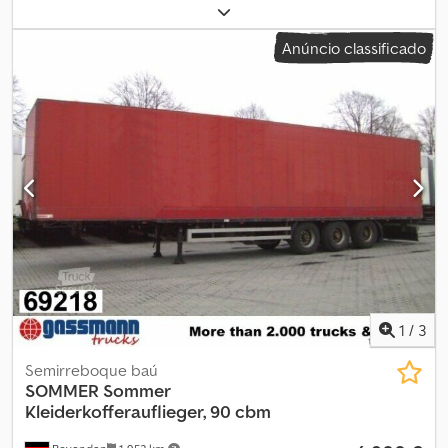
kg
, peso total:
16 000 kg
, cor:
branco
, cabina do condutor:
outro
,
tipo de engrenagem:
outro
, comprimento do espaço de carga:
Anúncio classificado
7 450 mm
, largura do espaço de carga:
2 450 mm
, altura do
espaço de carga:
2 690 mm
, Ano de fabrico:
1999
, Localização do
veículo: Bovenden, portas de portal, trilhos de amarração
Carroçaria: Plataforma intercambiável Sommer para transporte
de móveis INFORMAÇÕES SOBRE ACESSÓRIOS SEM GARANTIA,
sujeito a alterações, venda prévia e erros! Cjdpfei Rqamex Abzoha
1
/
3
Semirreboque baú
SOMMER
Sommer
Kleiderkofferauflieger, 90 cbm