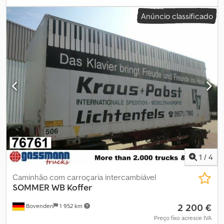
espaço de carga:
7 000 mm
, altura do espaço de carga:
2 480
Anúncio classificado
mm
, Contentor de troca, sistema BDF em alumínio 7.150 mm, com
porta portal. Contentor de troca BDF de alumínio, 7.150 mm de
comprimento. Portas traseiras tipo portal com fechos de haste
giratória externos. Equipamento para mudanças: no interior, duas
filas de ripas nas paredes laterais. Resistente ao vento e às
intempéries. Chjdpfx Ajzip D Usbzsa Venda intermediária
reservada. Preços líquidos a partir da localização D-59558
Lippstadt-Rixbeck. Mais ofertas em .
1
/
4
Caminhão com carroçaria intercambiável
SOMMER
WB Koffer
2 200 €
Bovenden
1 952 km
Preço fixo acresce IVA