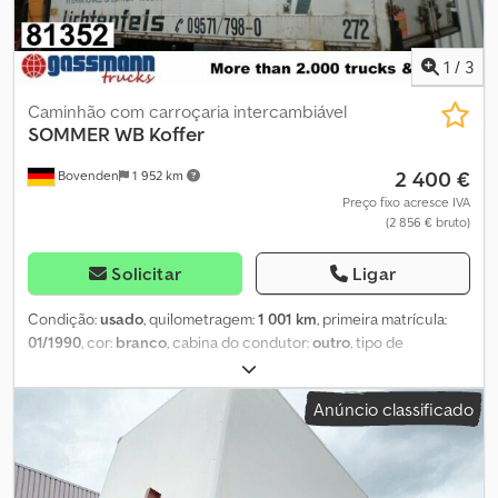
1
/
3
Caminhão com carroçaria intercambiável
SOMMER
WB Koffer
2 400 €
Bovenden
1 952 km
Preço fixo acresce IVA
(2 856 € bruto)
Solicitar
Ligar
Condição:
usado
, quilometragem:
1 001 km
, primeira matrícula:
01/1990
, cor:
branco
, cabina do condutor:
outro
, tipo de
engrenagem:
outro
, comprimento do espaço de carga:
6 900
mm
, largura do espaço de carga:
2 430 mm
, altura do espaço de
Anúncio classificado
carga:
2 420 mm
, Ano de fabrico:
1990
, Localização do veículo:
Bovenden, portas de correr verticais Carroçaria: baú para móveis
INFORMAÇÕES SOBRE ACESSÓRIOS SEM GARANTIA, alterações,
venda prévia e erros reservados! Chjdpsi Rrkrjfx Abzea