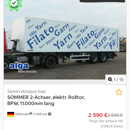
1
/
15
Semirreboque baú
SOMMER
2-Achser, elektr. Rolltor,
BPW, 11.000mm lang
2 590 €
Sittensen
2 049 km
2 690 €
Preço fixo acresce IVA
(3 082 € bruto)