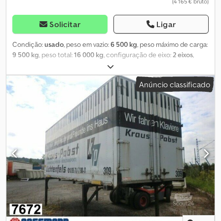
(4 165 € bruto)
Solicitar
Ligar
Condição:
usado
, peso em vazio:
6 500 kg
, peso máximo de carga:
9 500 kg
, peso total:
16 000 kg
, configuração de eixo:
2 eixos
,
primeira matrícula:
03/1985
, comprimento do espaço de carga:
7 700 mm
, largura do espaço de carga:
2 450 mm
, altura do
Anúncio classificado
espaço de carga:
2 750 mm
, volume do espaço de carga:
55 m³
,
comprimento total:
2 500 mm
, largura total:
4 000 mm
, suspensão:
ar
, tamanho do pneu:
215/75R17.5
, cor:
vermelho
, quilometragem:
1 001 km
, tipo de engrenagem:
outro
, cabina do condutor:
outro
,
Equipamento:
ABS
, Localização do veículo: Bovenden, 2 eixos,
carroceria giratória, suspensão pneumática, ABS (Sistema
Antibloqueio de Freios), função de elevação e descida, pneus
duplos. Cjdpjvhg T Usfx Abzoha Carroceria: Plataforma elevatória
M. Ronig com capacidade de elevação de aprox. 1000 kg, piso
intermediário a 1.740 mm. As informações sobre acessórios são
fornecidas sem garantia. Sujeito a alterações, venda prévia e
possíveis erros!