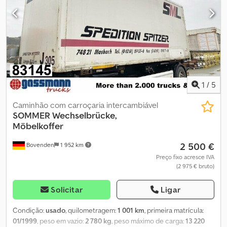
1
/
5
Caminhão com carroçaria intercambiável
SOMMER
Wechselbrücke,
Möbelkoffer
2 500 €
Bovenden
1 952 km
Preço fixo acresce IVA
(2 975 € bruto)
Solicitar
Ligar
Condição:
usado
, quilometragem:
1 001 km
, primeira matrícula:
01/1999
, peso em vazio:
2 780 kg
, peso máximo de carga:
13 220