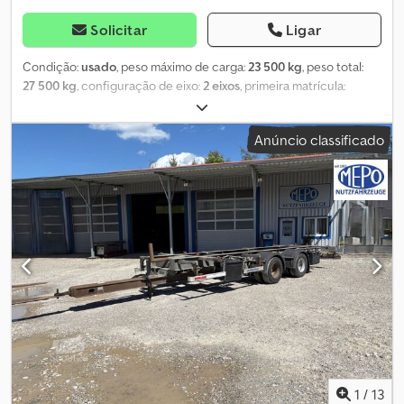
Solicitar
Ligar
Condição:
usado
, peso máximo de carga:
23 500 kg
, peso total:
27 500 kg
, configuração de eixo:
2 eixos
, primeira matrícula:
06/2003
, comprimento do espaço de carga:
10 970 mm
, largura
do espaço de carga:
2 490 mm
, altura do espaço de carga:
2 500
Anúncio classificado
mm
, volume do espaço de carga:
68 m³
, largura total:
2 550 mm
,
altura total:
4 000 mm
, Equipamento:
ABS
, Carroçaria SOMMER
tipo baú, piso rolante com roletes duplos, trilhos de fixação da
carga embutidos no piso à esquerda e à direita ao longo das
paredes externas, comando por cabo, portão traseiro de enrolar
elétrico, altura do selim 1.065 mm, ABS, EBS, sistema de freio a
disco, estabilizadores Jost, eixo(s) BPW EcoPlus, suspensão
pneumática com dispositivo de elevação e descida, suporte para
roda sobressalente, caixa de ferramentas, veículo pode estar
adesivado e/ou rotulado com publicidade. SI85991
Codowzflbopfx Abzeha Nossa oferta é geralmente sem nova
inspeção TÜV. Caso deseje uma nova inspeção TÜV, teremos
prazer em apresentar uma proposta através de nossas oficinas
parceiras! O veículo pode estar adesivado e/ou rotulado com
1
/
13