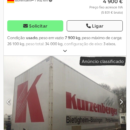
4 900 €
Bovenden
1 952 km
Preço fixo acresce IVA
(5 831 € bruto)
Solicitar
Ligar
Condição:
usado
, peso em vazio:
7 900 kg
, peso máximo de carga:
26 100 kg
, peso total:
34 000 kg
, configuração de eixo:
3 eixos
,
primeira matrícula:
01/1999
, comprimento do espaço de carga:
13 400 mm
, largura do espaço de carga:
2 480 mm
, altura do
Anúncio classificado
espaço de carga:
2 700 mm
, volume do espaço de carga:
90 m³
,
comprimento total:
2 550 mm
, largura total:
4 000 mm
, suspensão:
ar
, tamanho do pneu:
385 / 65 R 22,5
, cor:
vermelho
,
quilometragem:
1 001 km
, tipo de engrenagem:
outro
, cabina do
condutor:
outro
, Equipamento:
ABS
, Localização do veículo:
Bovenden, 3 eixos, eixos SAF, suspensão pneumática, 1º eixo
elevável, função de elevação e rebaixamento, ABS (sistema de
travagem anti-bloqueio), portas tipo portal, argolas de amarração,
caixa de ferramentas. Carroçaria: baú para roupas, paredes tipo
slatwall, barras para roupas incluídas! Teto translúcido. O
semirreboque encontra-se atualmente em regime de aluguer,
mas pode ser inspecionado a qualquer momento! As informações