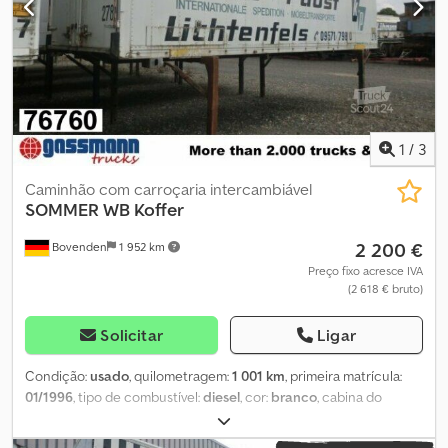
1
/
3
Caminhão com carroçaria intercambiável
SOMMER
WB Koffer
2 200 €
Bovenden
1 952 km
Preço fixo acresce IVA
(2 618 € bruto)
Solicitar
Ligar
Condição:
usado
, quilometragem:
1 001 km
, primeira matrícula:
01/1996
, tipo de combustível:
diesel
, cor:
branco
, cabina do
condutor:
outro
, tipo de engrenagem:
outro
, comprimento do
espaço de carga:
7 300 mm
, largura do espaço de carga:
2 430