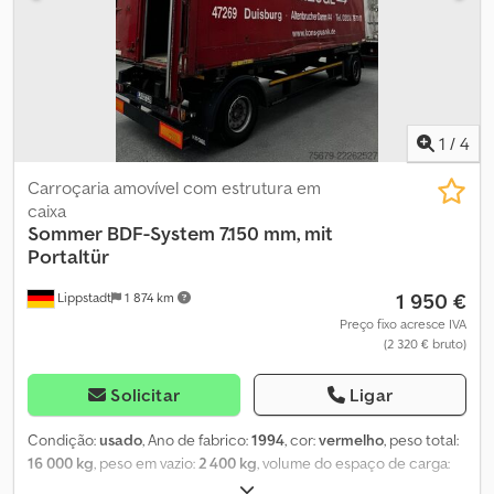
1
/
4
Carroçaria amovível com estrutura em
caixa
Sommer
BDF-System 7.150 mm, mit
Portaltür
1 950 €
Lippstadt
1 874 km
Preço fixo acresce IVA
(2 320 € bruto)
Solicitar
Ligar
Condição:
usado
, Ano de fabrico:
1994
, cor:
vermelho
, peso total:
16 000 kg
, peso em vazio:
2 400 kg
, volume do espaço de carga:
42,7 m³
, largura do espaço de carga:
2 460 mm
, comprimento do