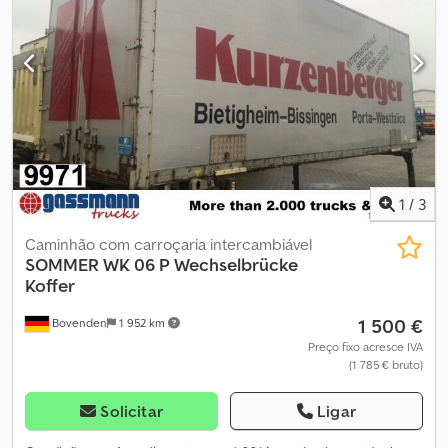
INFORMAÇÕES SOBRE ACESSÓRIOS SEM GARANTIA, sujeito a
alterações, venda prévia e erros!
1
/
3
Caminhão com carroçaria intercambiável
SOMMER
WK 06 P Wechselbrücke
Koffer
1 500 €
Bovenden
1 952 km
Preço fixo acresce IVA
(1 785 € bruto)
Solicitar
Ligar