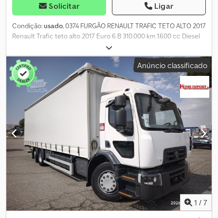
Solicitar
Ligar
Condição:
usado
, 0374 FURGÃO RENAULT TRAFIC TETO ALTO 2017
Renault Trafic teto alto 2017 Euro 6 B 310.000 km 1.600 cc Diesel
Injetor com ruído Ar condicionado Csdjy Sg Ixspfx Akwjrf
Bluetooth 6 marchas Câmbio manual 3 lugares Dimensões da
Anúncio classificado
caixa: Comprimento 290 cm Largura 160 cm Altura 190 cm
Aceitamos retomas € 3.500 mais IVA Piazzale Firenze
1
/
7