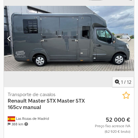
travão de motor
, classe de emissão:
Euro 6
, suspensão:
aço-ar
,
número de lugares:
2
, largura total:
2 550 mm
, altura total:
4 mm
,
comprimento do espaço de carga:
8 850 mm
, largura do espaço
de carga:
2 550 mm
, altura do espaço de carga:
2 700 mm
, Ano de
fabrico:
2019
, Equipamento:
ABS, AdBlue, Bluetooth, Porta USB,
Tacógrafo, ar condicionado, bloqueio do diferencial,
compressor, computador de bordo, direção assistida,
plataforma elevatória traseira, registo de automóvel, spoiler
,
Dimensões Carroçaria Credpjzh N Nzefx Akwof Caixa TAULINER:
8,85 m × 2,550 m × 2,70 m + porta elevatória retrátil de 1.500 kg.
Extras Ar condicionado, caixa automática, travão de motor,
suspensão pneumática traseira, controlo de velocidade, rádio CD,
computador de bordo, vidros elétricos, assistente de colisão,
1
/
12
assistente de faixa…
Transporte de cavalos
Renault Master STX
Master STX
165cv manual
52 000 €
Las Rozas de Madrid
388 km
Preço fixo acresce IVA
(62 920 € bruto)