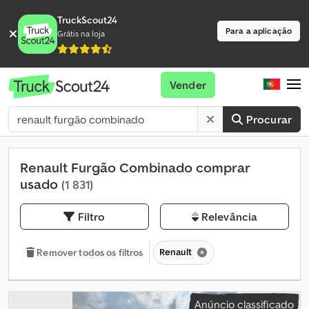
TruckScout24
Para a aplicação
Grátis na loja
Vender
Procurar
Renault Furgão Combinado comprar
usado
(1 831)
Filtro
Relevância
Renault
Remover todos os filtros
Anúncio classificado