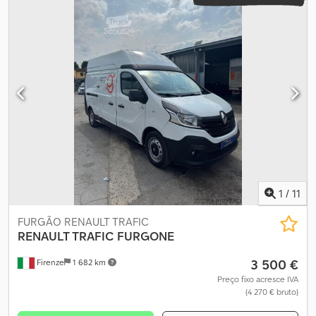
1
/
11
FURGÃO RENAULT TRAFIC
RENAULT TRAFIC
FURGONE
3 500 €
Firenze
1 682 km
Preço fixo acresce IVA
(4 270 € bruto)