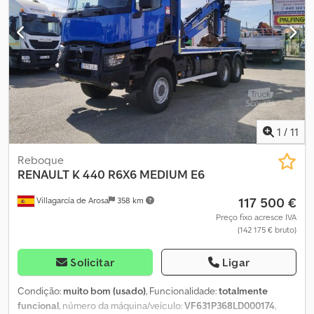
de manutenção de faixa, bloqueio do diferencial, controlo de
tração, controlo de velocidade de cruzeiro, direção assistida,
fecho centralizado, programa eletrónico de estabilidade (ESP),
retardador, toma de força traseira
, RENAULT T 520 Crsdpfxozrh
Tts Akwof ABS, EBS, Travão motor (retardador), Ar condicionado,
Vidros elétricos, Computador de bordo, Aquecedor de
estacionamento, Direção assistida, 2 bancos com suspensão
pneumática, Tacógrafo, Aquecimento: Webasto.
1
/
11
Reboque
RENAULT
K 440 R6X6 MEDIUM E6
117 500 €
Villagarcía de Arosa
358 km
Preço fixo acresce IVA
(142 175 € bruto)
Solicitar
Ligar
Condição:
muito bom (usado)
, Funcionalidade:
totalmente
funcional
, número da máquina/veículo:
VF631P368LD000174
,