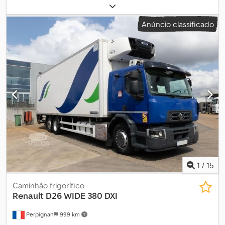
quilometragem:
126 375 km
, primeira matrícula:
05/2020
, tipo de
combustível:
diesel
, peso em vazio:
15 670 kg
, peso máximo de
Anúncio classificado
carga:
10 330 kg
, peso total:
26 000 kg
, tamanho do pneu:
315/80R22,5
, configuração de eixo:
6x6
, distância entre eixos:
3 900 mm
, distância entre eixos:
1 370 mm
, combustível:
diesel
,
eficiência energética:
C
, travões:
travão de motor
, cor:
azul
,
cabina do condutor:
cabina diurna
, tipo de engrenagem:
automático
, classe de emissão:
Euro 6
, suspensão:
aço
, número
de lugares:
2
, carga admissível no eixo (eixo 1):
9 000 kg
, carga
máxima permitida por eixo (eixo 2):
9 500 kg
, carga máxima
admissível no eixo (eixo 3):
9 500 kg
, Ano de fabrico:
2020
, CAMIÃO
GRUA E CAIXA ABERTA 6X6 COM GRUA PALFINGER EPSILON
Q150L97 Cjdpfx Akezhuupowsrf
1
/
15
Caminhão frigorífico
Renault
D26 WIDE 380 DXI
Perpignan
999 km