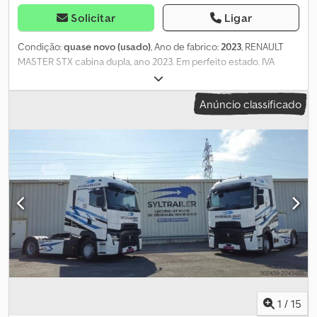
Solicitar
Ligar
Condição:
quase novo (usado)
, Ano de fabrico:
2023
, RENAULT
MASTER STX cabina dupla, ano 2023. Em perfeito estado. IVA
dedutível. 52.000 € mais impostos. Crjdezggcvepfx Akwof
Anúncio classificado
1
/
15