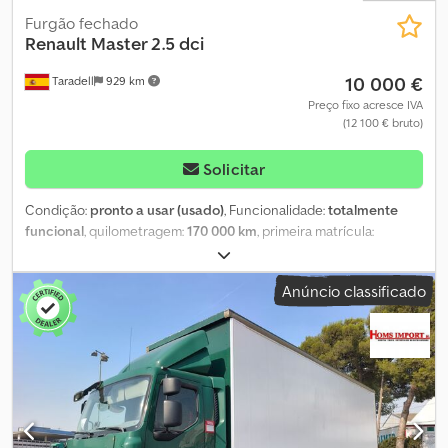
Furgão fechado
Renault
Master 2.5 dci
10 000 €
Taradell
929 km
Preço fixo acresce IVA
(12 100 € bruto)
Solicitar
Condição:
pronto a usar (usado)
, Funcionalidade:
totalmente
funcional
, quilometragem:
170 000 km
, primeira matrícula:
06/2002
, tipo de combustível:
diesel
, cabina do condutor:
cabina
diurna
, 🚚 Renault Master 2.5 dCi 114 CV – Transporte de cavalos e
Anúncio classificado
pôneis – Carta de condução B À venda Renault Master 2.5 dCi de
114 CV, com carroçaria e adaptações para o transporte de cavalos
e pôneis. Veículo muito bem conservado, utilizado por um centro
hípico e em perfeito estado de funcionamento. Ideal para
centros de equitação, escolas de equitação, criadores ou
particulares que necessitem de um veículo fiável e prático para o
transporte de animais. Características principais: ✅ Renault
Master 2.5 dCi – 114 CV ✅ Ano 2002 ✅ 173.000 km ✅ Inspeção