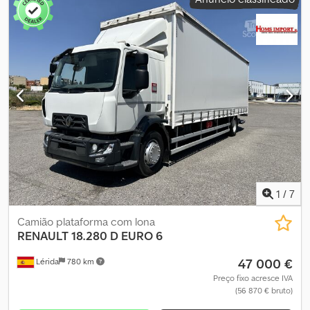
6x2
, tipo de engrenagem:
mecânico
, classe de emissão:
Euro 5
,
Ano de fabrico:
2008
, FALAMOS ALEMÃO FALAMOS INGLÊS
FALAMOS RUSSO FALAMOS ESPANHOL FALAMOS SÉRVIO
FALAMOS ALBANÊS Cedpozqvncofx Akwsrf Marca da caixa de
carga: FOREZ Prazo de entrega (em dias): 1 Tipo de ar
condicionado: Ar condicionado manual Potência: 370 CV DIN
Número de horas de funcionamento do motor: 13700 Potência:
272 kW
1
/
7
Camião plataforma com lona
RENAULT
18.280 D EURO 6
47 000 €
Lérida
780 km
Preço fixo acresce IVA
(56 870 € bruto)