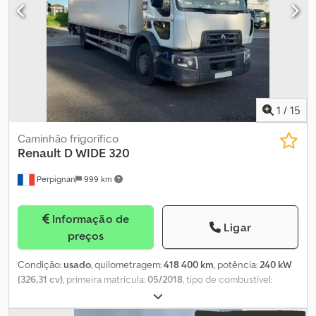
do sistema de refrigeração: TRI-TEMP CARRIER SUPRA 1150MT
Certificação ATP: FRC Data de validade da ATP: Plataforma
Partição
1
/
15
Caminhão frigorífico
Renault
D WIDE 320
Perpignan
999 km
Informação de
Ligar
preços
Condição:
usado
, quilometragem:
418 400 km
, potência:
240 kW
(326,31 cv)
, primeira matrícula:
05/2018
, tipo de combustível:
diesel
, peso em vazio:
12 200 kg
, peso máximo de carga:
6 800 kg
,
peso total:
19 000 kg
, tamanho do pneu:
-
, configuração de eixo: