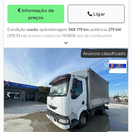
Informação de
Ligar
preços
Condição:
usado
, quilometragem:
568 179 km
, potência:
279 kW
(379,33 cv)
, primeira matrícula:
11/2018
, tipo de combustível:
diesel
, peso em vazio:
13 390 kg
, peso máximo de carga:
12 610 kg
,
peso total:
26 000 kg
, tamanho do pneu:
-
, configuração de eixo:
Anúncio classificado
6x2
, travões:
travão de motor
, cabina do condutor:
cabina-cama
,
tipo de engrenagem:
automático
, classe de emissão:
Euro 6
,
suspensão:
ar
, Ano de fabrico:
2018
, Equipamento:
ABS, ar
condicionado, computador de bordo, plataforma elevatória
traseira
, ref: VO26-2213 SYLTRAILER À VENDA? Camião Frigorífico
RENAULT D WIDE 380 DXI? TRI-TEMPERATURA? CARRIER SUPRA
1150 MT? 6x2? 2018 - INFORMAÇÕES GERAIS Crsdpfx Akozrh
Dlewjf Marca / Modelo: Renault D WIDE 380 DXI Tipo: Veículo
frigorífico tri-temperatura Ano: 2018 Quilometragem: 568.179 km
Número do chassi: VF620M168KB00 Configuração: 6x2 Caixa de
velocidades: Automática Combustível: Diesel Potência: 380 cv
Suspensão pneumática - Camião frigorífico Renault D WIDE 380
DXI, 6x2, caixa frigorífica Lamberet em alumínio, unidade de