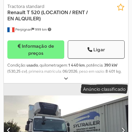
Tractora standard
Renault
T 520 (LOCATION / RENT /
EN ALQUILER)
Perpignan
999 km
Informação de
Ligar
preços
Condição:
usado
, quilometragem:
1 440 km
, potência:
390 kW
(530,25 cv)
, primeira matrícula:
06/2026
, peso em vazio:
8 401 kg
,
peso máximo de carga:
11 099 kg
, peso total:
19 500 kg
, tamanho
do pneu:
-
, configuração de eixo:
4x2
, travões:
travão de motor
,
Anúncio classificado
cabina do condutor:
cabina-cama
, tipo de engrenagem:
automático
, classe de emissão:
Euro 6
, suspensão:
ar
, Ano de
fabrico:
2026
, Equipamento:
ABS, airbag, ar condicionado,
computador de bordo
, ref: LOC-VO26-2179 SYLTRAILER PARA
ALUGAR? / RENT / EN ALQUILER? Caminhão Trator RENAULT T
520? 4x2? Euro 6? 2026? 1.440 km? 1º Proprietário? Estado
Impecável - Informações Gerais Marca/Modelo: Renault Trucks T