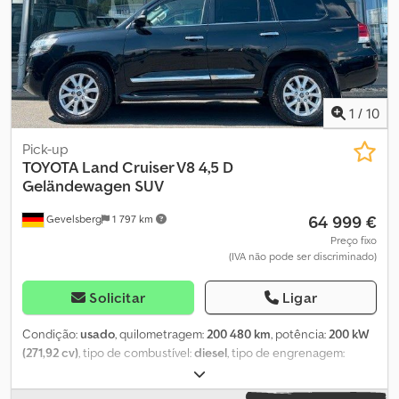
1
/
10
Pick-up
TOYOTA
Land Cruiser V8 4,5 D
Geländewagen SUV
64 999 €
Gevelsberg
1 797 km
Preço fixo
(IVA não pode ser discriminado)
Solicitar
Ligar
Condição:
usado
, quilometragem:
200 480 km
, potência:
200 kW
(271,92 cv)
, tipo de combustível:
diesel
, tipo de engrenagem:
automático
, primeira matrícula:
07/2018
, próxima inspeção (TÜV):
03/2027
, classe de emissão:
Euro 6
, cor:
preto
, número de lugares: