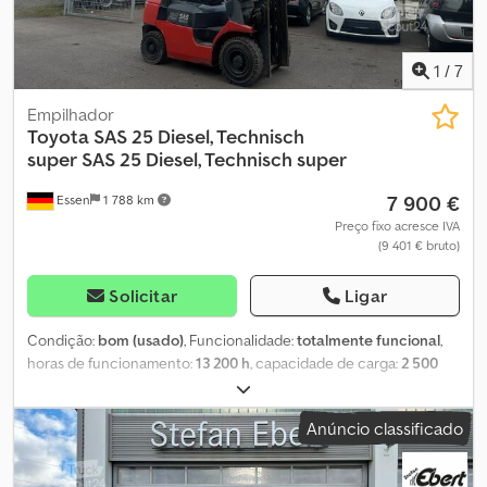
1
/
7
Empilhador
Toyota SAS 25 Diesel, Technisch
super
SAS 25 Diesel, Technisch super
7 900 €
Essen
1 788 km
Preço fixo acresce IVA
(9 401 € bruto)
Solicitar
Ligar
Condição:
bom (usado)
, Funcionalidade:
totalmente funcional
,
horas de funcionamento:
13 200 h
, capacidade de carga:
2 500
kg
, altura de elevação:
5 000 mm
, tipo de engrenagem:
automático
, Empilhador frontal Csdjx Dmffopfx Agqorf 13.200
Anúncio classificado
horas de operação Capacidade de carga 2500 kg Bom estado
Tecnicamente impecável