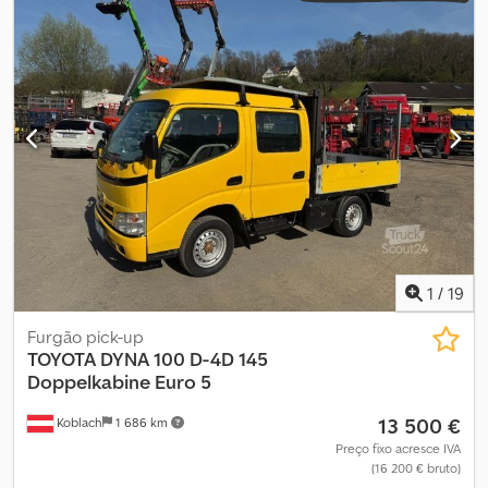
1
/
19
Furgão pick-up
TOYOTA
DYNA 100 D-4D 145
Doppelkabine Euro 5
13 500 €
Koblach
1 686 km
Preço fixo acresce IVA
(16 200 € bruto)