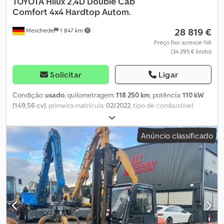
TOYOTA
Hilux 2,4D Double Cab
Comfort 4x4 Hardtop Autom.
28 819 €
Meschede
1 847 km
Preço fixo acresce IVA
(34 295 € bruto)
Solicitar
Ligar
Condição:
usado
, quilometragem:
118 250 km
, potência:
110 kW
(149,56 cv)
, primeira matrícula:
02/2022
, tipo de combustível:
diesel
, peso total:
3 210 kg
, próxima inspeção (TÜV):
02/2028
, cor:
branco
, tipo de engrenagem:
automático
, classe de emissão:
Anúncio classificado
Euro 6
, número de lugares:
5
, comprimento total:
5 350 mm
,
largura total:
1 855 mm
, altura total:
1 815 mm
, Ano de fabrico:
2022
, Equipamento:
ABS, aquecedor estacionário, ar
condicionado, fecho centralizado, filtro de partículas,
programa eletrónico de estabilidade (ESP), sistema de
navegação, tração integral
, TOYOTA Hilux Double Cab Comfort
4x4 3,2t com capota rígida e aquecimento auxiliar Anúncio
número 6120 - Pode ser conduzido com carta de condução
classe B/BE (matrícula de veículo pesado) - Peso bruto permitido