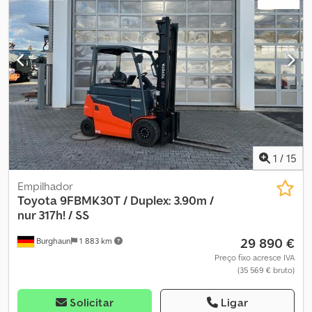
1
/
15
Empilhador
Toyota
9FBMK30T / Duplex: 3.90m /
nur 317h! / SS
29 890 €
Burghaun
1 883 km
Preço fixo acresce IVA
(35 569 € bruto)
Solicitar
Ligar