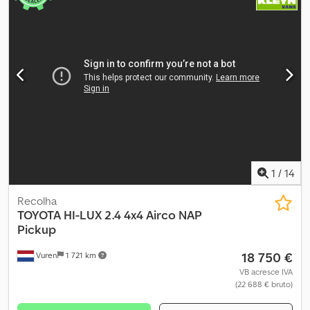
1
/
14
Recolha
TOYOTA
HI-LUX 2.4 4x4 Airco NAP
Pickup
18 750 €
Vuren
1 721 km
VB acresce IVA
(22 688 € bruto)