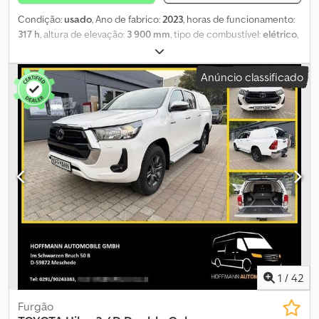
Condição:
usado
, Ano de fabrico:
2023
, horas de funcionamento:
317 h
, altura de elevação:
3 900 mm
, tipo de combustível:
elétrico
,
fabricante de motores:
Elektro
, tipo de engrenagem:
automático
,
Toyota 9FBMK30T empilhadeira elétrica, ano de fabricação: 2023,
Anúncio classificado
horas: apenas 317h!, capacidade nominal de elevação: 3.000kg,
altura de elevação: 3.900mm, comprimento dos garfos: 1.200mm,
deslocador lateral, cabina parcial, peso próprio: 5.451kg, estado
técnico muito bom, pronta para uso imediato! Mediante
solicitação, podemos fazer uma proposta de leasing ou
financiamento. O Sr. Mihm (Tel.) terá prazer em atendê-lo. Mais
informações estão disponíveis em nosso site. Sujeito a erros e
venda prévia! Codpfxsyh Tt Nj Agqjrf Teto de proteção, aluguel
possível = Mais informações = Capacidade de elevação: 3.000 kg
Altura de construção: 285 cm Entre em contato com Tobias Ebert
para mais informações.
1
/
42
Furgão