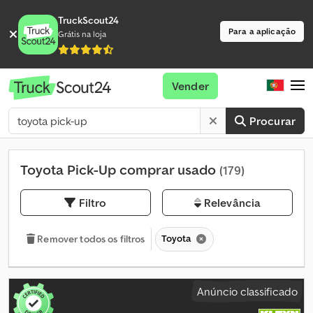
TruckScout24
Para a aplicação
Grátis na loja
Vender
Procurar
Toyota Pick-Up comprar usado
(179)
Filtro
Relevância
Toyota
Remover todos os filtros
Anúncio classificado