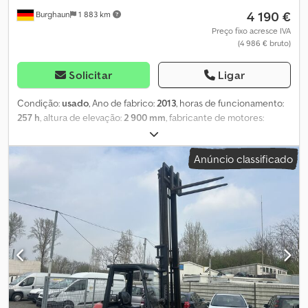
durante o horário comercial, de segunda a sábado, e a entrega
4 190 €
Burghaun
1 883 km
dentro da Alemanha pode ser organizada mediante pagamento
adicional. Mais informações podem ser encontradas no site.
Preço fixo acresce IVA
(4 986 € bruto)
Venda apenas para profissionais (agricultura, profissionais liberais,
pequenas ou grandes empresas) ou para exportação. Sujeito a
erro e venda prévia.
Solicitar
Ligar
Condição:
usado
, Ano de fabrico:
2013
, horas de funcionamento:
257 h
, altura de elevação:
2 900 mm
, fabricante de motores:
Elektro
, tipo de engrenagem:
automático
, Toyota RWE 120
empilhadeira retrátil, ano de fabricação: 2013, horas: apenas 257h!,
Anúncio classificado
ex-proprietário: Forças Armadas Alemãs, capacidade nominal de
carga: 1.200kg, altura de elevação: 2.900mm, mastro duplex, inclui
carregador, em bom estado, pronto para uso imediato! Mediante
solicitação, podemos apresentar uma oferta de leasing ou
financiamento. O Sr. Mihm (Tel.) terá prazer em atendê-lo. Mais
informações disponíveis em nosso site. Sujeito a erros e venda
prévia! Locação disponível. = Mais Informações = Csdpfx Aszbgn
Asgqsrf Capacidade de elevação: 1.200 kg Entre em contato com
Tobias Ebert para mais informações.