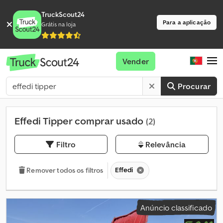
TruckScout24
Para a aplicação
Grátis na loja
Vender
Procurar
Effedi Tipper comprar usado
(2)
Filtro
Relevância
Effedi
Remover todos os filtros
Anúncio classificado