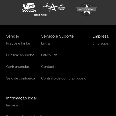
Meusburger Tipper
Möslein Tipper
Renders Tipper
Vender
Serviço e Suporte
Empresa
Tecnokar Tipper
Preços e tarifas
Entrar
Empregos
Tipper
Publicar anúncios
FAQ/Ajuda
Zorzi Tipper
Gerir anúncios
Contacto
Selo de confiança
Contrato de compra modelo
Informação legal
Impressum