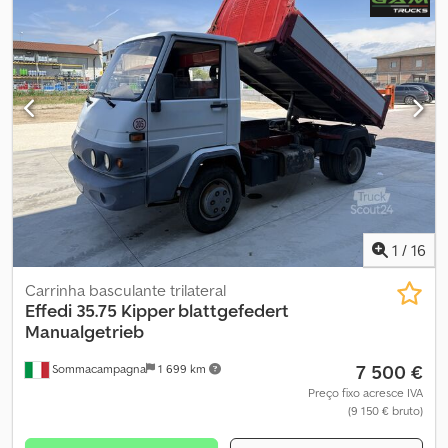
1
/
16
Carrinha basculante trilateral
Effedi
35.75 Kipper blattgefedert
Manualgetrieb
7 500 €
Sommacampagna
1 699 km
Preço fixo acresce IVA
(9 150 € bruto)