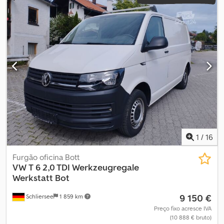
1
/
16
Furgão oficina Bott
VW
T 6 2,0 TDI Werkzeugregale
Werkstatt Bot
9 150 €
Schliersee
1 859 km
Preço fixo acresce IVA
(10 888 € bruto)