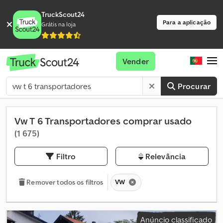
TruckScout24
Para a aplicação
Grátis na loja
Vender
Procurar
Vw T 6 Transportadores comprar usado
(1 675)
Filtro
Relevância
VW
Remover todos os filtros
Anúncio classificado