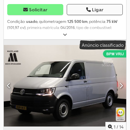
Solicitar
Ligar
Condição:
usado
, quilometragem:
125 500 km
, potência:
75 kW
(101,97 cv)
, primeira matrícula:
04/2016
, tipo de combustível:
diesel
, peso total:
2 800 kg
, próxima inspeção (TÜV):
12/2026
,
combustível:
diesel
, cor:
branco
, tipo de engrenagem:
mecânico
,
Anúncio classificado
classe de emissão:
Euro 5
, número de lugares:
3
, comprimento
total:
4 904 mm
, largura total:
1 904 mm
, Equipamento:
fecho
centralizado, porta deslizante, registo de camião, regulação
eléctrica dos vidros
, Camião, 1.º proprietário, 3 lugares, Tampa
traseira, Fechadura central com abertura das janelas, Vidros
elétricos, Espelhos retrovisores elétricos, 5 velocidades,
Prateleiras para ferramentas (sistema de prateleiras Bott),
equipamento para oficina, Morsa dobrável, Norma EURO 5, Peso
total: 2800 kg, Registo na Alemanha Quilometragem de acordo
com o tacógrafo Dodpfx Aszdqwrobyokr O veículo será
preferencialmente vendido a empresas ou para exportação,
Venda a particulares sob consulta Venda sem garantia Preço
líquido para exportação Líquido: 9.150 EUR + (19% de IVA) 1.738,50
EUR = Bruto: 10.888,50 EUR As informações acima não são
1
/
14