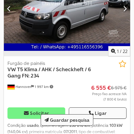
cm Pesos Peso em vazio: 2.017 kg Carga útil: 983 kg Peso bruto:
3.000 kg Interior Interior: preto Consumo Consumo médio de
combustível: 7,8 l/100km Dkodpjzky Hcsfx Abyer Consumo de
combustível em ambiente urbano: 8,7 l/100km Consumo de
combustível em ambiente extra-urbano: 7,3 l/100km Manutenção,
histórico e estado Manuais: Disponíveis Inspeção Técnica
Periódica (ITP): válida até 03/2027 Número de chaves: 2 (2
comandos à distância) Segurança do produto Fabricante:
1
/
22
Oostland Automobielen Wasaweg 22 9723JD GRONINGEN, NL
Furgão de painéis
VW
T5 Klima / AHK / Scheckheft / 6
Gang FN: 234
6 555 €
Hannover
1 997 km
6 975 €
Preço fixo acresce IVA
(7 800 € bruto)
Solicitar
Ligar
Guardar pesquisa
Condição:
usado
, quilometragem:
238 818 km
, potência:
103 kW
(140,04 cv)
, primeira matrícula:
07/2011
, tipo de combustível: