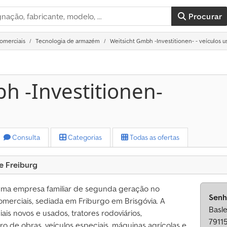
Procurar
comerciais
Tecnologia de armazém
Weitsicht Gmbh -Investitionen- - veículos 
h -Investitionen-
Consulta
Categorias
Todas as ofertas
e Freiburg
 uma empresa familiar de segunda geração no
Senh
omerciais, sediada em Friburgo em Brisgóvia. A
Basle
is novos e usados, tratores rodoviários,
7911
ro de obras, veículos especiais, máquinas agrícolas e