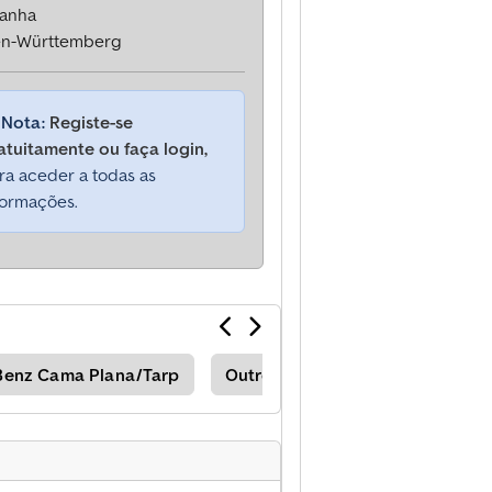
anha
n-Württemberg
Nota:
Registe-se
atuitamente ou faça login,
ra aceder a todas as
formações.
Benz Cama Plana/Tarp
Outros Cama Plana/Tarp
Vo