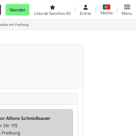
Vender
Idioma
Lista de favoritos
(0)
Entrar
Menu
usados em Freiburg
or Alfons Schmidbauer
r Str. 115
5 Freiburg