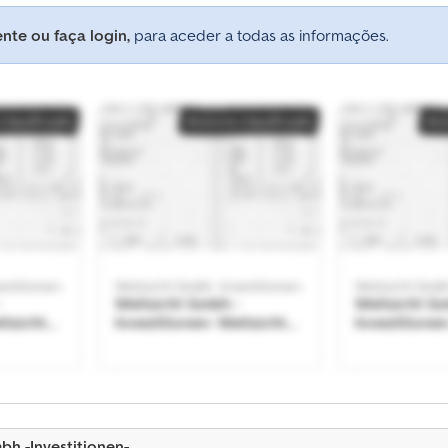
nte ou faça login,
para aceder a todas as informações.
classificado
Anúncio classificado
Anú
estitionen-
Weitsicht Gmbh -Investitionen-
Weitsicht Gmbh
-
Weitsicht Gmbh -
Weitsicht G
itsicht
Investitionen- Weitsicht
Investitionen
nen-
Gmbh -Investitionen-
Gmbh -Invest
classificado
bh -Investitionen-