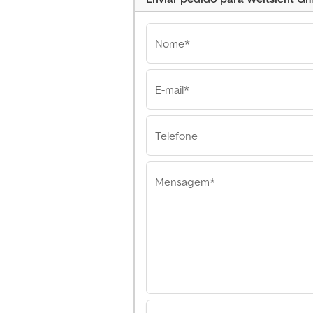
Nome*
E-mail*
Weitsicht Gmbh -Inv
Weitsicht Gmbh 
Investitionen- We
Gmbh -Investitio
Telefone
Mensagem*