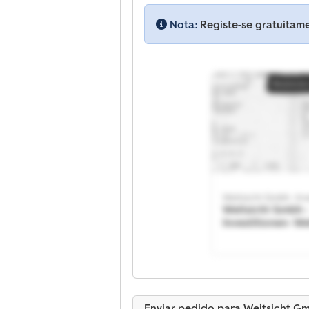
Nota:
Registe-se gratuitame
Anúncio 
Weitsicht Gmbh -Inv
Weitsicht Gmbh 
Investitionen- We
Gmbh -Investitio
Anúncio 
Enviar pedido para Weitsicht Gm