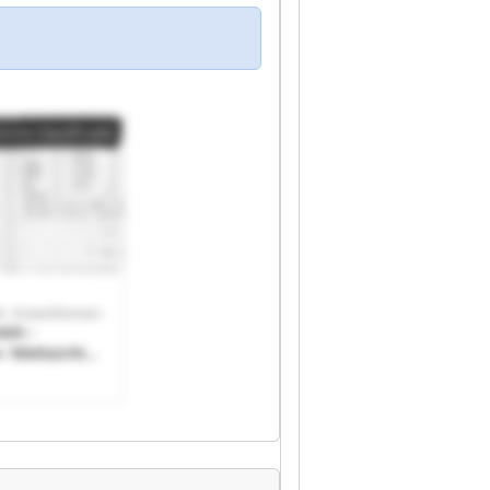
ncio classificado
 -Investitionen-
mbh -
- Weitsicht
itionen-