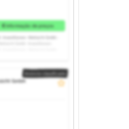
Informação de preços
 -Investitionen- Weitsicht Gmbh -
Weitsicht Gmbh -Investitionen-
 -Investitionen- Weitsicht Gmbh -
Weitsicht Gmbh -Investitionen-
Anúncio classificado
sicht Gmbh