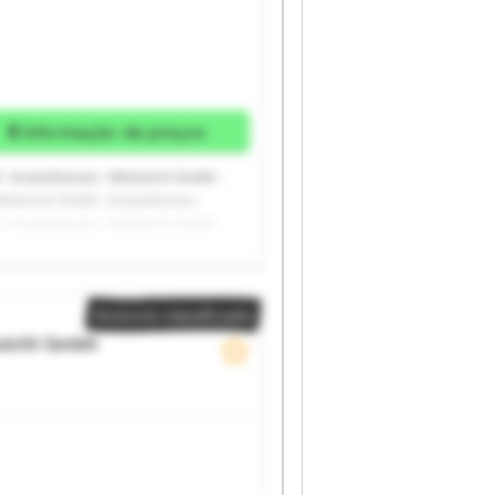
Informação de preços
 -Investitionen- Weitsicht Gmbh -
Weitsicht Gmbh -Investitionen-
 -Investitionen- Weitsicht Gmbh -
Weitsicht Gmbh -Investitionen-
Anúncio classificado
sicht Gmbh