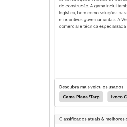
de construção. A gama inclui tamb
logística, bem como soluções par
e incentivos governamentais. A We
comercial e técnica especializada 
Descubra mais veículos usados
subishi Cama Plana/Tarp
Cama Plana/Tarp
Iveco 
Classificados atuais & melhores 