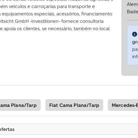
Alem
ém veículos e carroçarias para transporte e
Bade
a equipamentos especiais, acessórios, financiamento
itsicht GmbH -Investitionen- fornece consultoria
e apoia os clientes, se necessário, também no local.
gr
pa
in
Cama Plana/Tarp
Fiat Cama Plana/Tarp
Mercedes-
ofertas