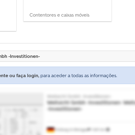
Contentores e caixas móveis
bh -Investitionen-
nte ou faça login,
para aceder a todas as informações.
Weitsicht Gmbh -Investitionen-
Weitsicht Gmbh -Investitionen-
Weit
-Investitionen-
Freiburg im Breisgau
1 601 km