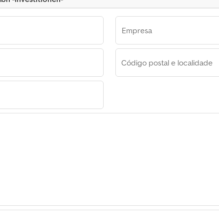
Empresa
Código postal e localidade
estitionen-
-
itsicht
nen-