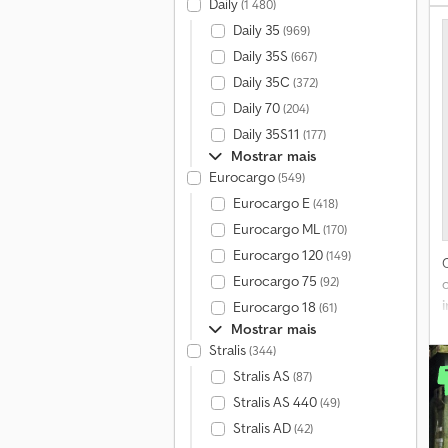
Daily
(1 480)
Daily 35
(969)
Daily 35S
(667)
Daily 35C
(372)
Daily 70
(204)
Daily 35S11
(177)
Mostrar mais
Eurocargo
(549)
Eurocargo E
(418)
C
Eurocargo ML
(170)
Eurocargo 120
(149)
Eurocargo 75
(92)
Eurocargo 18
(61)
Mostrar mais
Stralis
(344)
Stralis AS
(87)
Stralis AS 440
(49)
Stralis AD
(42)
P