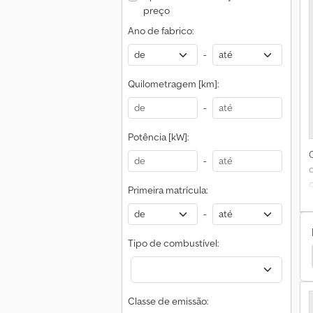
preço
Ano de fabrico:
-
Quilometragem [km]:
-
Potência [kW]:
l
b
-
Primeira matrícula:
-
Tipo de combustível:
Iveco Camião Plataforma
Ford Camião Plataforma
P
Classe de emissão: