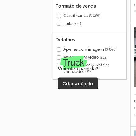
Formato de venda
Classificados
(3 869)
Leilões
(2)
Detalhes
Apenas com imagens
(3 840)
Apenas com vídeo
(232)
Apenas concessionários
Veículo à venda?
l
verificados
(217)
Criar anúncio