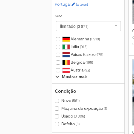
Portugal
(alterar)
raio:
Ilimitado
(3 871)
Alemanha
(1 919)
Itália
(913)
Países Baixos
(475)
Bélgica
(199)
Áustria
(92)
Mostrar mais
Condição
Novo
(561)
Máquina de exposição
(1)
i
Usado
(3 306)
Defeito
(3)