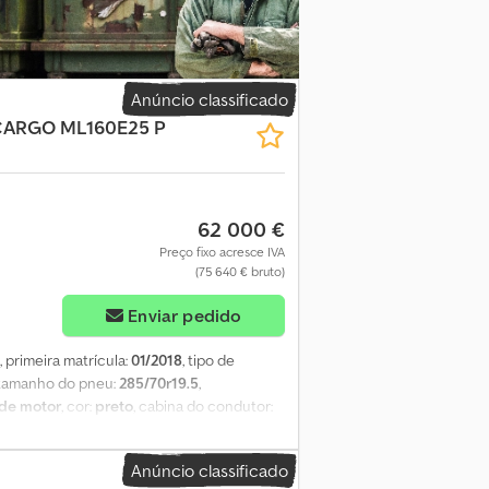
e traseira pneumática - Peso bruto total:
Cursor 11 – 460 cv, Caixa de velocidades
tica, Electronic Brake System + Brake
 diferencial, ABS, ESP, Imobilizador, Ar
dependente a ar, Cruise Control, Hill
Anúncio classificado
a, Limitador eletrónico de velocidade,
ARGO ML160E25 P
epósito de alumínio ampliado 480 L, Cabina
dros elétricos, Faróis Bi-Xenon, Faróis de
 pneumático, Espelhos retrovisores
cho centralizado EQUIPAMENTO DE
62 000 €
 aprox. 6,10 x 2,48 x H 2,65 m - Laterais
Preço fixo acresce IVA
ar PLATAFORMA ELEVATÓRIA Marca
(75 640 € bruto)
nalizado – Certificado de aprovação Para
8
Enviar pedido
, primeira matrícula:
01/2018
, tipo de
 tamanho do pneu:
285/70r19.5
,
 de motor
, cor:
preto
, cabina do condutor:
 suspensão:
ar
, comprimento do espaço de
de carga:
2 900 mm
, Ano de fabrico:
2018
,
Anúncio classificado
or, computador de bordo, plataforma