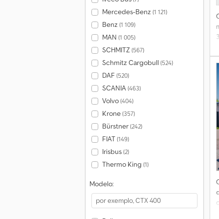
Mercedes-Benz
(1 121)
Benz
(1 109)
MAN
(1 005)
SCHMITZ
(567)
Schmitz Cargobull
(524)
DAF
(520)
SCANIA
(463)
d
Volvo
(404)
Krone
(357)
Bürstner
(242)
FIAT
(149)
Irisbus
(2)
Thermo King
(1)
Modelo: