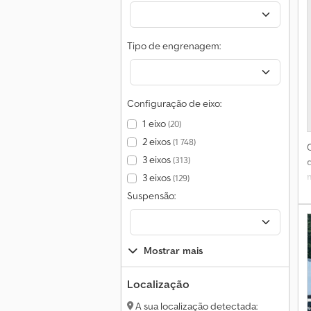
Tipo de engrenagem:
Configuração de eixo:
7
1 eixo
(20)
2 eixos
(1 748)
3 eixos
(313)
i
3 eixos
(129)
Suspensão:
c
Mostrar mais
Localização
A sua localização detectada: