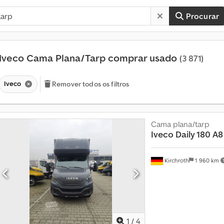
Procurar
Iveco Cama Plana/Tarp comprar usado
(3 871)
Iveco
Remover todos os filtros
Cama plana/tarp
Iveco
Daily 180 A
Kirchroth
1 960 km
1
/
4