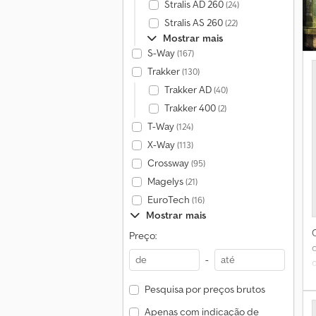
Stralis AD 260
(24)
Stralis AS 260
(22)
Mostrar mais
S-Way
(167)
Trakker
(130)
Trakker AD
(40)
d
Trakker 400
(2)
T-Way
(124)
X-Way
(113)
C
Crossway
(95)
Magelys
(21)
EuroTech
(16)
Mostrar mais
Preço:
-
Pesquisa por preços brutos
Apenas com indicação de