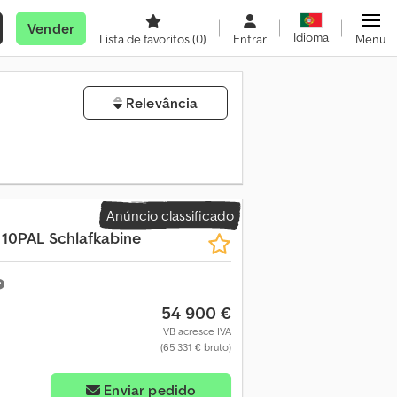
Vender
Idioma
Lista de favoritos
(0)
Entrar
Menu
Relevância
Anúncio classificado
8 10PAL Schlafkabine
54 900 €
VB acresce IVA
(65 331 € bruto)
Enviar pedido