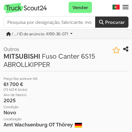
Vender
Procurar
/ ... / ID do anúncio: A190-36-071
Outros
MITSUBISHI
Fuso Canter 6S15
ABROLLKIPPER
Preço fixo acresce IVA
61 700 €
(73 423 € bruto)
Ano de fabrico
2025
Condição
Novo
Localização
Amt Wachsenburg OT Thörey