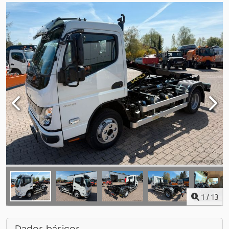
1
/
13
Dados básicos