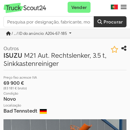
Vender
Procurar
/ ... / ID do anúncio: A204-67-185
Outros
ISUZU
M21 Aut. Rechtslenker, 3.5 t,
Sinkkastenreiniger
Preço fixo acresce IVA
69 900 €
(83 181 € bruto)
Condição
Novo
Localização
Bad Tennstedt