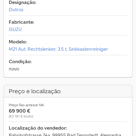
Designação:
Outros
Fabricante:
ISUZU
Modelo:
M21 Aut. Rechtslenker, 3.5 t, Sinkkastenreiniger
Condição:
novo
Preço e localização
Preço fixo acresce IVA
69 900 €
(83 181 € bruto)
Localização do vendedor:
Bahnhofstrasse 74a, 99955 Bad Tennstedt, Alemanha