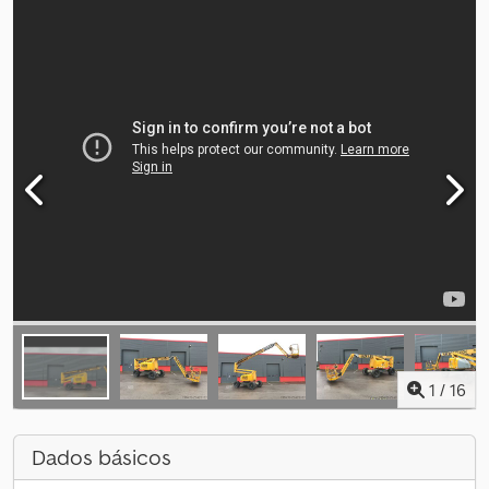
1
/
16
Dados básicos