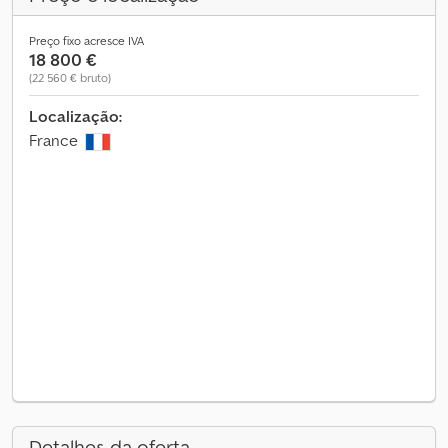
Preço fixo acresce IVA
18 800 €
(22 560 € bruto)
Localização:
France
Detalhes da oferta