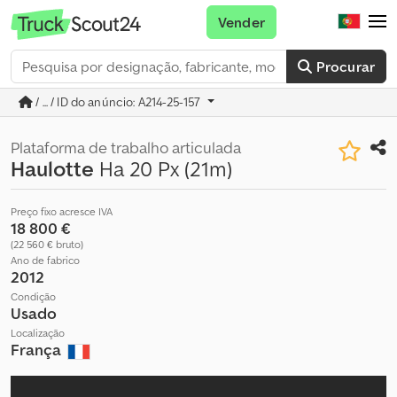
Vender
Procurar
/ ... / ID do anúncio: A214-25-157
Plataforma de trabalho articulada
Haulotte
Ha 20 Px (21m)
Preço fixo acresce IVA
18 800 €
(22 560 € bruto)
Ano de fabrico
2012
Condição
Usado
Localização
França