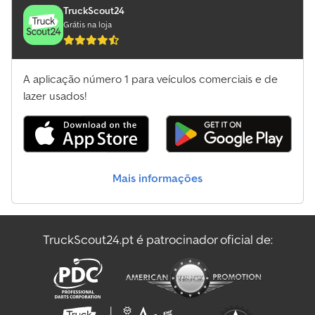
TruckScout24
Grátis na loja
A aplicação número 1 para veículos comerciais e de
lazer usados!
Mais informações
TruckScout24.pt é patrocinador oficial de: