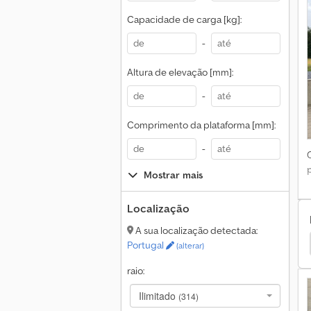
Capacidade de carga [kg]:
-
Altura de elevação [mm]:
-
Comprimento da plataforma [mm]:
-
Mostrar mais
Localização
A sua localização detectada:
ataforma De Trabalho
Iveco Plataforma De Trabalho
Portugal
(alterar)
raio:
Ilimitado
(314)