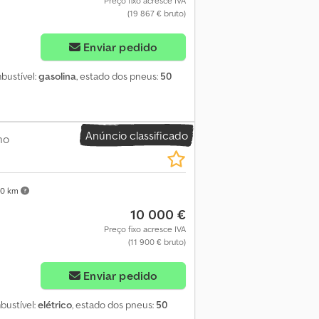
Preço fixo acresce IVA
(19 867 € bruto)
Enviar pedido
mbustível:
gasolina
, estado dos pneus:
50
Anúncio classificado
ho
40 km
10 000 €
Preço fixo acresce IVA
(11 900 € bruto)
Enviar pedido
bustível:
elétrico
, estado dos pneus:
50