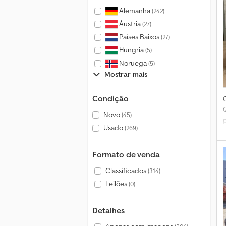
Alemanha
(242)
Áustria
(27)
Países Baixos
(27)
Hungria
(5)
Noruega
(5)
Mostrar mais
Condição
Novo
(45)
Usado
(269)
Formato de venda
Classificados
(314)
Leilões
(0)
Detalhes