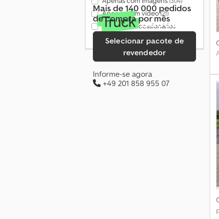
Apenas com imagens
(304)
Mais de 140 000 pedidos
Apenas com vídeo
(21)
de compra por mês
Apenas concessionários
verificados
(22)
Selecionar pacote de
revendedor
Informe-se agora
+49 201 858 955 07