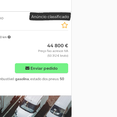
Anúncio classificado
ho
40 km
44 800 €
Preço fixo acresce IVA
(53 312 € bruto)
Enviar pedido
mbustível:
gasolina
, estado dos pneus:
50