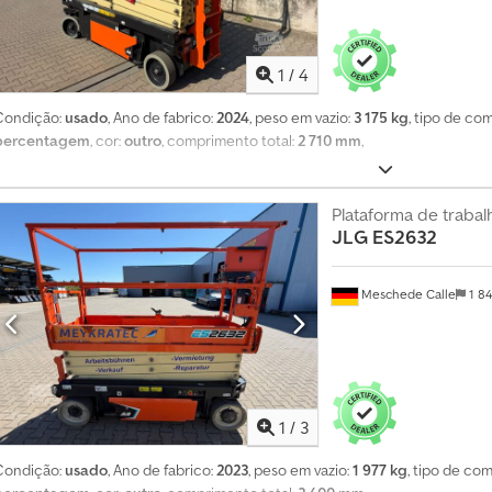
d
e
1
4
1
/
4
0
Condição:
usado
, Ano de fabrico:
2024
, peso em vazio:
3 175 kg
, tipo de co
0
percentagem
, cor:
outro
, comprimento total:
2 710 mm
,
0
0
p
Plataforma de trabal
e
JLG
ES2632
d
i
Meschede Calle
1 8
d
o
s
d
e
c
1
/
3
o
m
Condição:
usado
, Ano de fabrico:
2023
, peso em vazio:
1 977 kg
, tipo de com
p