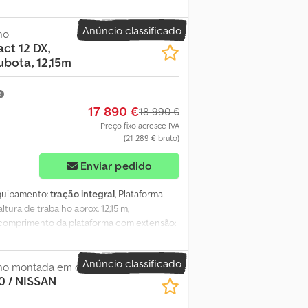
Anúncio classificado
ho
ct 12 DX,
ubota, 12,15m
17 890 €
18 990 €
Preço fixo acresce IVA
(21 289 € bruto)
Enviar pedido
Equipamento:
tração integral
, Plataforma
tura de trabalho aprox. 12,15 m,
 comprimento da plataforma com extensão:
as. SI86061 A nossa oferta é em geral sem
razer em apresentar-lhe uma proposta dos
Anúncio classificado
 publicitários e/ou inscrições. Aplicam-se
lho montada em camião
0 / NISSAN
o em apresentar-lhe uma proposta de
Djfx Aglorf