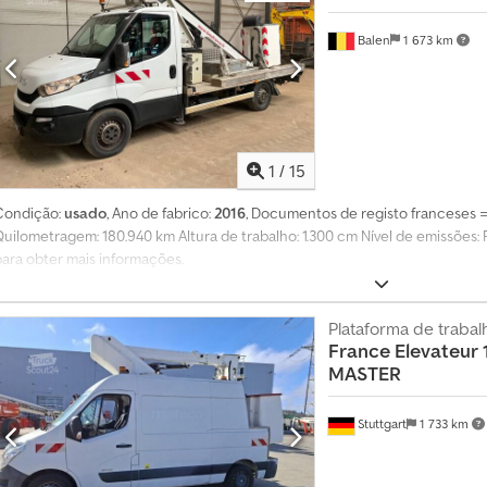
9
5
Balen
1 673 km
5
0
7
1
/
15
Condição:
usado
, Ano de fabrico:
2016
, Documentos de registo franceses = 
Quilometragem: 180.940 km Altura de trabalho: 1.300 cm Nível de emissões:
para obter mais informações.
Plataforma de traba
France Elevateur
MASTER
Stuttgart
1 733 km