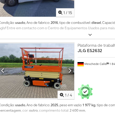
1
/
15
Condição:
usado
, Ano de fabrico:
2016
, tipo de combustível:
diesel
, Capaci
Aglsf Entre em contacto com o Centro de Equipamentos Usados para mais
Plataforma de trabal
JLG
ES2632
Meschede Calle
1 8
1
/
4
Condição:
usado
, Ano de fabrico:
2025
, peso em vazio:
1 977 kg
, tipo de co
percentagem
, cor:
outro
, comprimento total:
2 400 mm
,