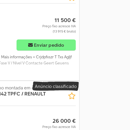
11 500 €
Preço fixo acresce IVA
(13 915 € bruto)
Enviar pedido
Mais informações = Crjdpfxszr T Txs Agljf
 Fase V / Nível V Contacte Geert Geuens
Anúncio classificado
lho montada em camião
142 TPFC / RENAULT
26 000 €
Preço fixo acresce IVA