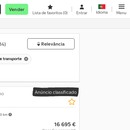
Vender
Idioma
Lista de favoritos
(0)
Entrar
Menu
14)
Relevância
de transporte
Anúncio classificado
ho
40 km
16 695 €