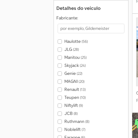
Detalhes do veículo
Fabricante:
Haulotte
(56)
JLG
(28)
Manitou
(25)
Skyjack
(24)
Genie
(22)
MAGNI
(20)
Renault
(13)
Teupen
(10)
Niftylift
(9)
JCB
(8)
Ruthmann
(8)
Noblelift
(7)
Faraone
(6)