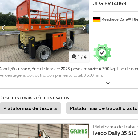
n
JLG
ERT4069
f
o
r
Meschede Calle
1 8
m
e
-
s
e
a
1
/
4
g
o
Condição:
usado
, Ano de fabrico:
2023
, peso em vazio:
4 790 kg
, tipo de co
r
percentagem
, cor:
outro
, comprimento total:
3 530 mm
,
a
+
4
Descubra mais veículos usados
9
2
Plataformas de tesoura
Plataformas de trabalho aut
0
1
8
Plataforma de traba
5
Iveco
Daily 35 S10
8