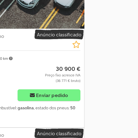
Anúncio classificado
ho
40 km
30 900 €
Preço fixo acresce IVA
(36 771 € bruto)
Enviar pedido
mbustível:
gasolina
, estado dos pneus:
50
Anúncio classificado
ho