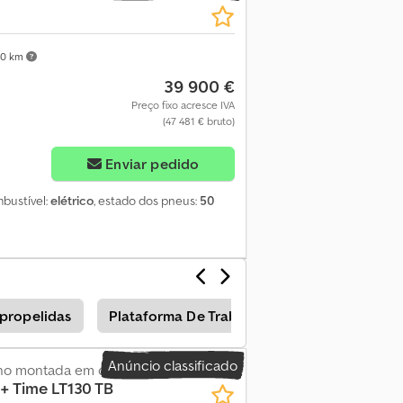
40 km
39 900 €
Preço fixo acresce IVA
(47 481 € bruto)
Enviar pedido
mbustível:
elétrico
, estado dos pneus:
50
opropelidas
Plataforma De Trabalho
Outros Plataf
Anúncio classificado
lho montada em camião
 + Time LT130 TB