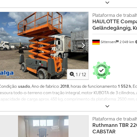
Plataforma de trabal
HAULOTTE
Compa
Geländegängig, K
Sittensen
2 049 km
1
/
12
Condição:
usado
, Ano de fabrico:
2018
, horas de funcionamento:
1 552 h
, 
tesoura todo-o-terreno com tração integral, motor KUBOTA de 3 cilindros, al
capacidade de carga aprox. 450 kg, comprimento da plataforma: 2500 mm,
3700 mm. O veículo pode apresentar autocolantes ou inscrições publicitári
nova inspeção TÜV. Caso deseje uma nova inspeção TÜV, teremos todo o p
nossos parceiros oficinais! O veículo pode estar equipado com autocolantes
Plataforma de traba
Ruthmann
TBR 22
as nossas condições gerais de entrega e pagamento. Teremos todo o gost
CABSTAR
financiamento ou leasing para este equipamento. Contacte-nos! Csdpjwzfk 