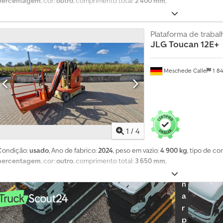
percentagem
, cor:
outro
, comprimento total:
2 400 mm
,
r
a
p
Plataforma de trabal
o
JLG
Toucan 12E+
r
m
ê
Meschede Calle
1 8
s
S
e
l
1
/
4
e
c
Condição:
usado
, Ano de fabrico:
2024
, peso em vazio:
4 900 kg
, tipo de co
i
percentagem
, cor:
outro
, comprimento total:
3 650 mm
,
o
n
a
r
p