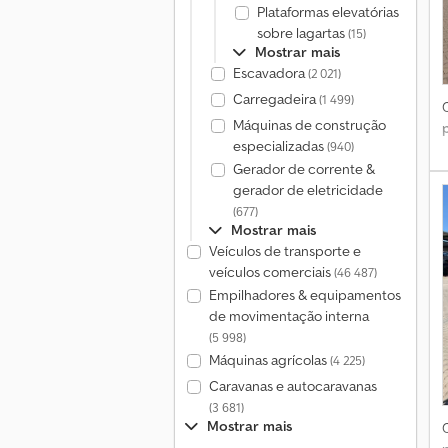
Plataformas elevatórias
sobre lagartas
(15)
Mostrar mais
Escavadora
(2 021)
Carregadeira
(1 499)
Máquinas de construção
especializadas
(940)
Gerador de corrente &
gerador de eletricidade
(677)
Mostrar mais
Veículos de transporte e
veículos comerciais
(46 487)
Empilhadores & equipamentos
de movimentação interna
(5 998)
Máquinas agrícolas
(4 225)
Caravanas e autocaravanas
(3 681)
Mostrar mais