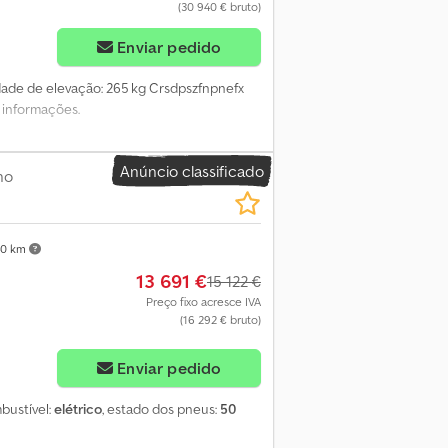
(30 940 € bruto)
Enviar pedido
dade de elevação: 265 kg Crsdpszfnpnefx
 informações.
Anúncio classificado
ho
40 km
13 691 €
15 122 €
Preço fixo acresce IVA
(16 292 € bruto)
Enviar pedido
mbustível:
elétrico
, estado dos pneus:
50