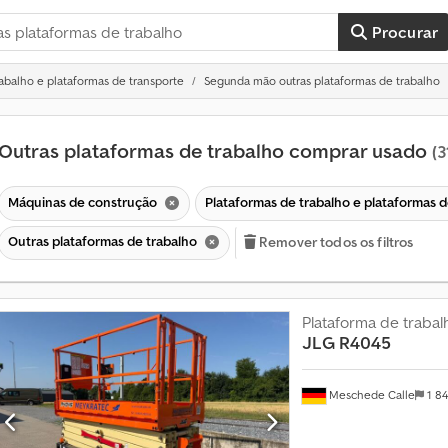
Procurar
abalho e plataformas de transporte
Segunda mão outras plataformas de trabalho
Outras plataformas de trabalho comprar usado
(3
Máquinas de construção
Plataformas de trabalho e plataformas 
Outras plataformas de trabalho
Remover todos os filtros
Plataforma de trabal
JLG
R4045
M
a
Meschede Calle
1 8
i
s