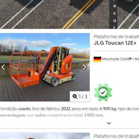
a
c
o
t
e
Plataforma de trabal
JLG
Toucan 12E+
d
e
r
Meschede Calle
1 8
e
v
e
n
d
1
/
3
e
Condição:
usado
, Ano de fabrico:
2022
, peso em vazio:
4 900 kg
, tipo de co
d
percentagem
, cor:
outro
, comprimento total:
3 650 mm
,
o
r
I
Plataforma de trabal