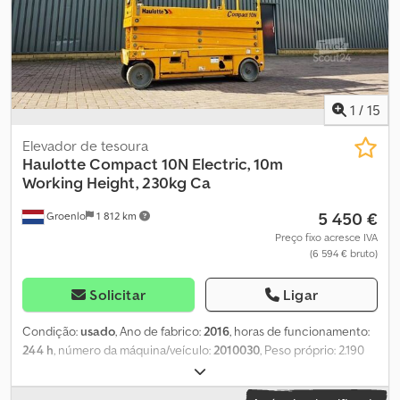
1
/
15
Elevador de tesoura
Haulotte
Compact 10N Electric, 10m
Working Height, 230kg Ca
5 450 €
Groenlo
1 812 km
Preço fixo acresce IVA
(6 594 € bruto)
Solicitar
Ligar
Condição:
usado
, Ano de fabrico:
2016
, horas de funcionamento:
244 h
, número da máquina/veículo:
2010030
, Peso próprio: 2.190
kg Dedpfxoy Uq Iue Akbjck Capacidade de elevação: 230 kg
Altura de trabalho: 1.000 cm Dimensões do compartimento de