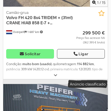
1
/
15
Camião-grua
Volvo
FH 420 8x4 TRIDEM + (31m!)
CRANE HIAB 858 E-7 +...
299 500 €
Overpelt
1 687 km
Preço fixo acresce IVA
(362 395 € bruto)
Solicitar
Ligar
Condição:
muito bom (usado)
, quilometragem:
114 882 km
,
potência:
309 kW (420,12 cv)
, primeira matrícula:
12/2020
, tipo de
combustível:
diesel
, configuração de eixo:
8x4
, distância entre
eixos:
5 200 mm
, combustível:
diesel
, cor:
outro
, cabina do
Anúncio classificado
condutor:
cabina-cama
, tipo de engrenagem:
automático
,
número de velocidades:
12
, classe de emissão:
Euro 6
, número de
lugares:
2
, Ano de fabrico:
2020
, horas de funcionamento:
8 051 h
,
Equipamento:
ABS, acoplamento de reboque, grua, regulação
eléctrica dos vidros
, = Outras opções e acessórios = - 4 EIXOS -
8x4 - AR CONDICIONADO - SUSPENSÃO DE MOLAS - Vidros