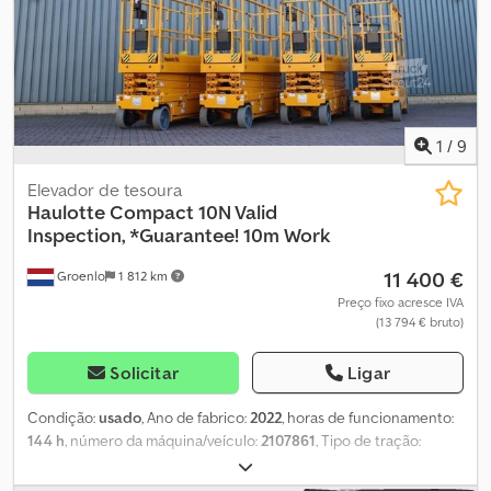
1
/
9
Elevador de tesoura
Haulotte
Compact 10N Valid
Inspection, *Guarantee! 10m Work
11 400 €
Groenlo
1 812 km
Preço fixo acresce IVA
(13 794 € bruto)
Solicitar
Ligar
Condição:
usado
, Ano de fabrico:
2022
, horas de funcionamento:
144 h
, número da máquina/veículo:
2107861
, Tipo de tração:
Rodas Peso em vazio: 2.190 kg Capacidade de elevação: 230 kg
Altura de trabalho: 1.000 cm Dcodpfx Akowubkajbek Dimensões