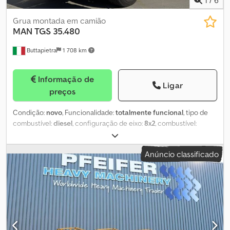
Grua montada em camião
MAN
TGS 35.480
Buttapietra
1 708 km
Informação de
Ligar
preços
Condição:
novo
, Funcionalidade:
totalmente funcional
, tipo de
combustível:
diesel
, configuração de eixo:
8x2
, combustível:
diesel
, classe de emissão:
Euro 6
, Equipamento:
ABS,
acoplamento de reboque, ar condicionado, computador de
Anúncio classificado
bordo, controlo de tração, faróis adicionais, filtro de partículas,
grua, guincho de cabo, hidráulica, retardador, spoiler, unidade
de refrigeração
, MAN TGS 35.480 NOVO TOTALMENTE
EQUIPADO EIXOS DE 9 TON CRANE PM 58.5 COM 6 EXTENSÕES +
JIB COM 6 EXTENSÕES GUINCHO DE 2,5 TONELADAS CAIXA
BASCULANTE TRILATERAL COMPRIMENTO 5,50 METROS. Dodpfjw
Smzdex Akbock