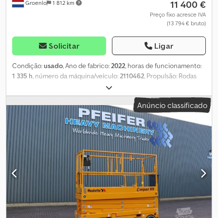
11 400 €
Groenlo
1 812 km
Preço fixo acresce IVA
(13 794 € bruto)
Solicitar
Ligar
Condição:
usado
, Ano de fabrico:
2022
, horas de funcionamento:
1 335 h
, número da máquina/veículo:
2110462
, Propulsão: Rodas
Peso em vazio: 2.160 kg Capacidade de elevação: 230 kg Altura de
trabalho: 1.000 cm Dimensões do compartimento de carga: 231 x
Anúncio classificado
81 x 218 cm Dodpfx Akouwxflsbock Contacte o GRUPO PFEIFER
para mais informações.