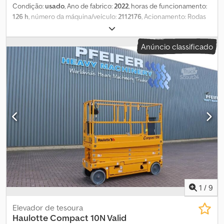
Condição:
usado
, Ano de fabrico:
2022
, horas de funcionamento:
126 h
, número da máquina/veículo:
2112176
, Acionamento: Rodas
Peso em vazio: 2.160 kg Capacidade de elevação: 230 kg Altura de
trabalho: 1.000 cm Dimensões do compartimento de carga: 231 x
Anúncio classificado
81 x 218 cm Dcjdeuwxavopfx Akbjk Entre em contato com a
PFEIFER GROUP para mais informações.
1
/
9
Elevador de tesoura
Haulotte
Compact 10N Valid