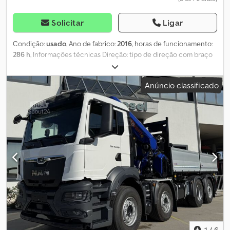
Solicitar
Ligar
Condição:
usado
, Ano de fabrico:
2016
, horas de funcionamento:
286 h
, Informações técnicas Direção: tipo de direção com braço
Peso em vazio: 2.190 kg Marca do motor: - Velocidade máxima: 4
km/h Funcionalidade Capacidade de elevação: 230 kg Altura de
Anúncio classificado
trabalho: 1.000 cm Dimensões da área de carga: 231 x 81 x 218 cm
Identificação Número de série: 2010071 Dcedpfx Akoy Uq Ihobjk
Informações adicionais Estado dos pneus dianteiros: 60 Estado
dos pneus traseiros: 60 Pneus dianteiros: - Pneus traseiros: -
Informações adicionais Para obter mais informações, contacte a
PFEIFER GROUP.
1
/
6