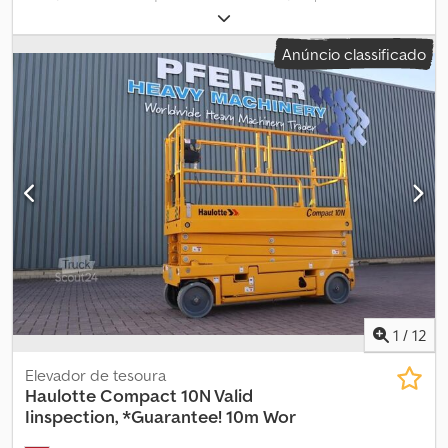
Peso em vazio: 2.160 kg Capacidade de elevação: 230 kg Altura de
trabalho: 1.000 cm Dimensões do compartimento de carga: 231 x
Anúncio classificado
81 x 218 cm Dcedpeuwwfdjfx Akbsk Contacte o GRUPO PFEIFER
para mais informações.
1
/
12
Elevador de tesoura
Haulotte
Compact 10N Valid
Iinspection, *Guarantee! 10m Wor