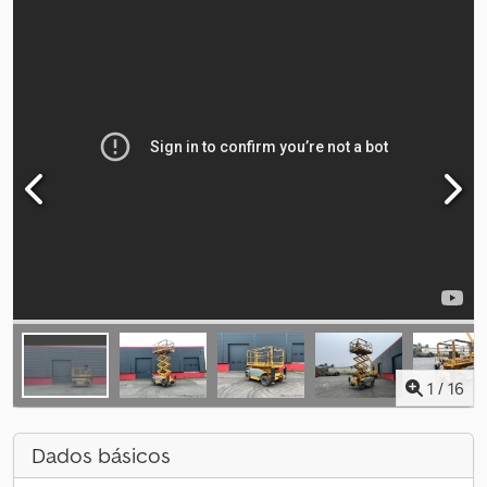
1
/
16
Dados básicos