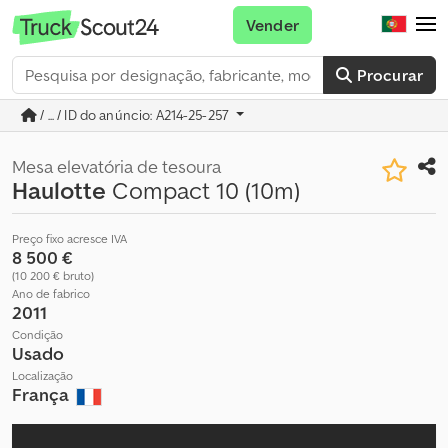
Vender
Procurar
/ ... / ID do anúncio: A214-25-257
Mesa elevatória de tesoura
Haulotte
Compact 10 (10m)
Preço fixo acresce IVA
8 500 €
(10 200 € bruto)
Ano de fabrico
2011
Condição
Usado
Localização
França