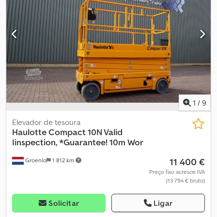
1
/
9
Elevador de tesoura
Haulotte
Compact 10N Valid
Iinspection, *Guarantee! 10m Wor
11 400 €
Groenlo
1 812 km
Preço fixo acresce IVA
(13 794 € bruto)
Solicitar
Ligar