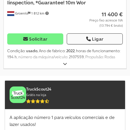
Iinspection, *Guarantee! 10m Wor
11 400 €
Groenlo
1 812 km
Preço fixo acresce IVA
(13 794 € bruto)
Solicitar
Ligar
Condição:
usado
, Ano de fabrico:
2022
, horas de funcionamento:
194 h
, número da máquina/veículo:
2107559
, Propulsão: Rodas
Peso em vazio: 2.160 kg Capacidade de elevação: 230 kg Altura de
trabalho: 1.000 cm Dimensões do compartimento de carga: 231 x
81 x 218 cm Contacte o GRUPO PFEIFER para mais informações.
Dsdpfx Akowubi Aobock
TruckScout24
Grátis na loja
A aplicação número 1 para veículos comerciais e de
lazer usados!