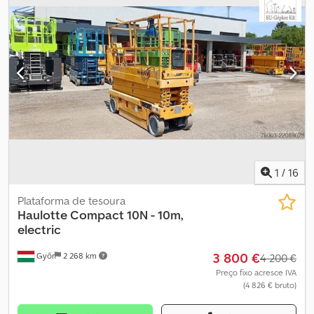
1
/
16
Plataforma de tesoura
Haulotte
Compact 10N - 10m,
electric
3 800 €
Győr
2 268 km
4 200 €
Preço fixo acresce IVA
(4 826 € bruto)