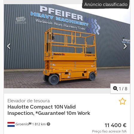
Anúncio classificado
da área de carga: 231 x 81 x 218 cm Contacte o GRUPO PFEIFER
para obter mais informações.
1
/
8
Elevador de tesoura
Haulotte
Compact 10N Valid
Inspection, *Guarantee! 10m Work
11 400 €
Groenlo
1 812 km
Preço fixo acresce IVA