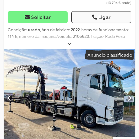
(13 794 € bruto)
Solicitar
Ligar
Condição:
usado
, Ano de fabrico:
2022
, horas de funcionamento:
114 h
, número da máquina/veículo:
2106620
, Tração: Roda Peso
em vazio: 2.190 kg Capacidade de elevação: 230 kg Dcjdpouwxc
Dofx Akbek Altura de trabalho: 1.000 cm Dimensões do
Anúncio classificado
compartimento de carga: 249 x 81 x 218 cm Para mais
informações, entre em contato com o Grupo PFEIFER.