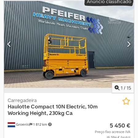
Anúncio classificado
carga: 231 x 81 x 218 cm Estado dos pneus dianteiros: 70 Estado
dos pneus traseiros: 70 Entre em contato com o PFEIFER GROUP
para mais informações.
1
/
15
Carregadeira
Haulotte
Compact 10N Electric, 10m
Working Height, 230kg Ca
5 450 €
Groenlo
1 812 km
Preço fixo acresce IVA
(6 594 € bruto)