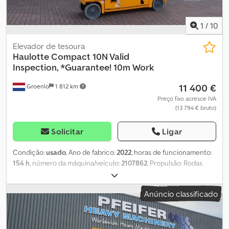
1
/
10
Elevador de tesoura
Haulotte
Compact 10N Valid
Inspection, *Guarantee! 10m Work
11 400 €
Groenlo
1 812 km
Preço fixo acresce IVA
(13 794 € bruto)
Solicitar
Ligar
Condição:
usado
, Ano de fabrico:
2022
, horas de funcionamento:
154 h
, número da máquina/veículo:
2107862
, Propulsão: Rodas
Peso em vazio: 2.160 kg Capacidade de elevação: 230 kg Altura de
trabalho: 1.000 cm Dimensões do compartimento de carga: 231 x
Anúncio classificado
81 x 218 cm Contacte o GRUPO PFEIFER para mais informações.
Dsdpouwxdusfx Akbsck