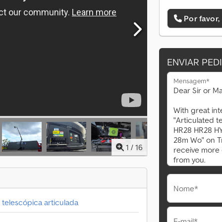
Por favor,
ENVIAR PED
Mensagem*
1
/
16
Nome*
 telescópica articulada
E-mail*