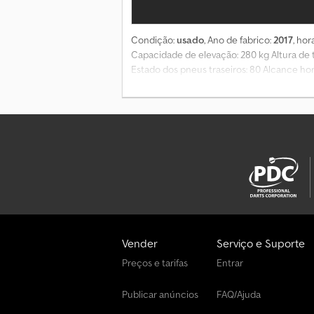
Condição:
usado
, Ano de fabrico:
2017
, ho
Capacidade de elevação: 280 kg Altura de 
Estado dos pneus traseiros: 80 Alcance ho
Vender
Serviço e Suporte
Preços e tarifas
Entrar
Publicar anúncios
FAQ/Ajuda