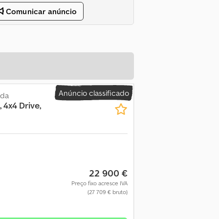
Comunicar anúncio
Anúncio classificado
ada
 4x4 Drive,
22 900 €
Preço fixo acresce IVA
(27 709 € bruto)