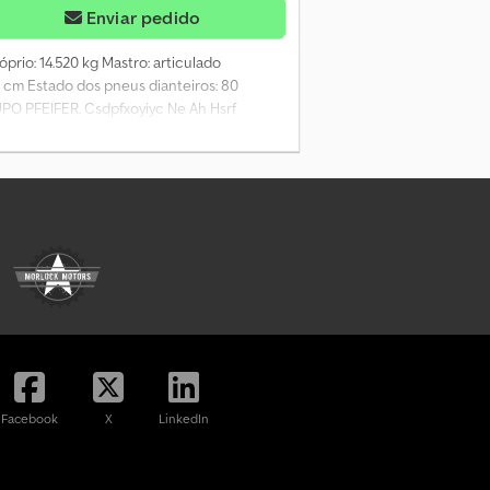
Enviar pedido
óprio: 14.520 kg Mastro: articulado
 cm Estado dos pneus dianteiros: 80
UPO PFEIFER. Csdpfxoyiyc Ne Ah Hsrf
Facebook
X
LinkedIn