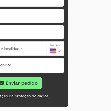
Terreno
 e localidade
ndedor.
Enviar pedido
ação de proteção de dados