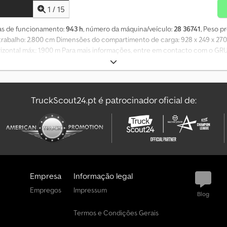
1
/
15
ras de funcionamento:
943 h
, número da máquina/veículo:
28 36741
, Peso pr
trabalho: 2.800 cm Dimensões do compartimento de carga: 928 x 249 x 270
rizontal máx.: 1.900 m Para mais informações, entre em contacto com o GR
TruckScout24.pt é patrocinador oficial de:
Empresa
Informação legal
Empregos
Impressum
Blog
Termos e Condições Gerais