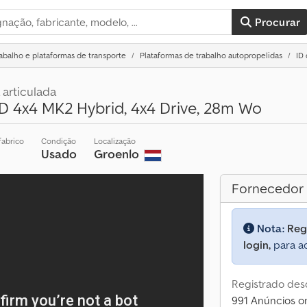
Procurar
abalho e plataformas de transporte
Plataformas de trabalho autopropelidas
ID
 articulada
 4x4 MK2 Hybrid, 4x4 Drive, 28m Wo
fabrico
Condição
Localização
Usado
Groenlo
Fornecedor
Nota:
Reg
login,
para ac
Registrado des
991 Anúncios on