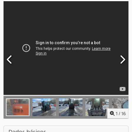
1
/
16
Dados básicos