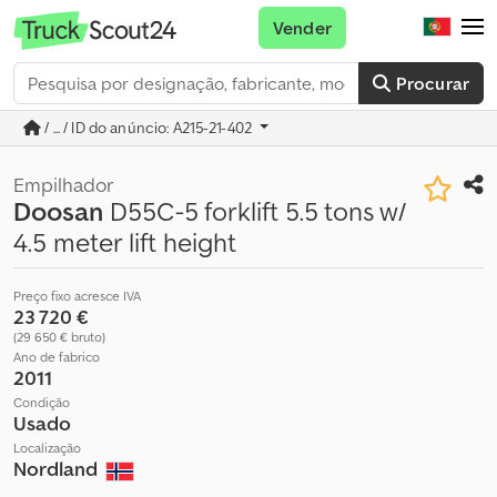
Vender
Procurar
/ ... / ID do anúncio: A215-21-402
Empilhador
Doosan
D55C-5 forklift 5.5 tons w/
4.5 meter lift height
Preço fixo acresce IVA
23 720 €
(29 650 € bruto)
Ano de fabrico
2011
Condição
Usado
Localização
Nordland