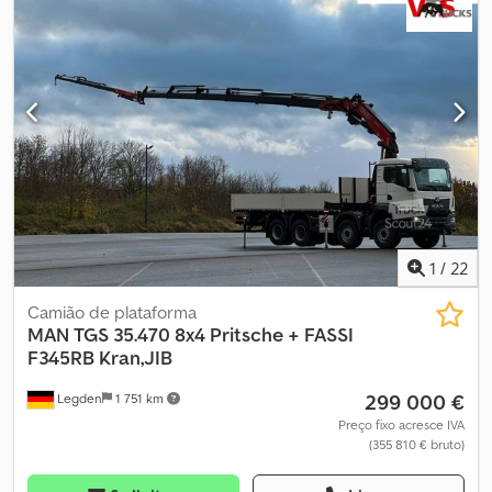
Espelho retrovisor * Calço de roda e sistema de iluminação
conforme StVzO * Pneus dianteiros (direito e esquerdo) em
estado seminovo * 1 roda completa sobressalente * Velocidade
máxima de deslocamento: 20 km/h * Potência do motor: 60 kW *
Próxima inspeção UVV: 11/25 * Disponível de imediato e pronto
para uso * Máquina autopropulsada para trabalhos
1
/
22
Camião de plataforma
MAN
TGS 35.470 8x4 Pritsche + FASSI
F345RB Kran,JIB
299 000 €
Legden
1 751 km
Preço fixo acresce IVA
(355 810 € bruto)