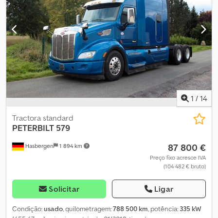
1
/
14
Tractora standard
PETERBILT
579
87 800 €
Hasbergen
1 894 km
Preço fixo acresce IVA
(104 482 € bruto)
Solicitar
Ligar
Condição:
usado
, quilometragem:
788 500 km
, potência:
335 kW