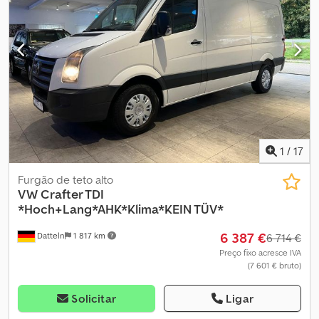
EQUIPAMENTOS E ACESSÓRIOS. Nossas condições gerais de
venda (veja no aviso legal) servem de base para todos os
contratos de compra, faturas, faturas proforma, pedidos e
negociações de venda.
1
/
17
Furgão de teto alto
VW
Crafter TDI
*Hoch+Lang*AHK*Klima*KEIN TÜV*
6 387 €
Datteln
1 817 km
6 714 €
Preço fixo acresce IVA
(7 601 € bruto)
Solicitar
Ligar