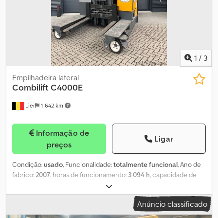
1
/
3
Empilhadeira lateral
Combilift
C4000E
Lier
1 642 km
Informação de
Ligar
preços
Condição:
usado
, Funcionalidade:
totalmente funcional
, Ano de
fabrico:
2007
, horas de funcionamento:
3 094 h
, capacidade de
carga:
4 000 kg
, altura de elevação:
4 872 mm
, elevação livre:
2 390 mm
, tipo de combustível:
elétrico
, tipo de mastro:
duplex
,
Anúncio classificado
cor:
amarelo
, O Combilift C4000E é um empilhador lateral de
2007, com 3094 horas de funcionamento. Possui joystick e bateria