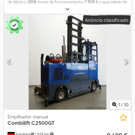
de fabrico:
2016
, horas de funcionamento:
7 905 h
, capacidade de
carga:
5 000 kg
, altura de elevação:
4 500 mm
, elevação livre:
530
mm
, centro de carga:
700 mm
, tipo de mastro:
simplex
, largura do
Anúncio classificado
suporte de garfos:
1 320 mm
, comprimento do garfo:
1 400 mm
,
dimensão do pneu dianteiro:
315/70-15
, tamanho do pneu
traseiro:
315/70-15
, peso em vazio:
8 260 kg
, altura total:
3 080 mm
,
comprimento total:
4 650 mm
, largura total:
2 200 mm
,
combustível:
diesel
, - Veículo: Hidráulica auxiliar simples - Mastro:
Hidráulica auxiliar simples - Outros acessórios: Garfos ajustáveis
em altura - Cabine completa com portas de correr -
Aquecimento - 2 faróis de trabalho frontais - Sistema de
iluminação com luz de posição, luz de circulação, luz de travão e
pisca - Giroflex - Sinal sonoro ao andar para trás - Largura da
mesa: 1400 mm Chjdpfoy Di Ifsx Aqwoa - Espelho interior - Banco
do condutor padrão (couro sintético) - Pedal único - Controlo
por alavanca única - LSP 0.7
1
/
10
Empilhador manual
Combilift
C2500GT
Friedberg
1 829 km