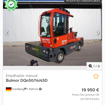
Anúncio classificado
1
/
8
Empilhador manual
Bulmor
DQn50/14/45D
19 950 €
Friedberg
1 829 km
Preço fixo acresce IVA
(23 740 € bruto)