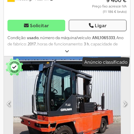
9 400 €
Preço fixo acresce IVA
(11 186 € bruto)
Solicitar
Ligar
Condição:
usado
, número da máquina/veículo:
ANL1065333
, Ano
de fabrico:
2017
, horas de funcionamento:
3 h
, capacidade de
carga:
2 500 kg
, altura de elevação:
6 250 mm
, elevação livre:
2 850 mm
, centro de carga:
600 mm
, tipo de mastro:
simplex
,
Anúncio classificado
largura do suporte de garfos:
1 350 mm
, comprimento do garfo:
1 200 mm
, peso em vazio:
8 410 kg
, altura total:
3 950 mm
,
comprimento total:
3 610 mm
, largura total:
1 950 mm
,
combustível:
gás de petróleo liquefeito (GPL)
, - Veículo:
Hidráulica auxiliar simples - Mastro: Hidráulica auxiliar simples -
Estrutura de aço - Suporte para garrafa - 3 x faróis de trabalho
LED dianteiros - 2 x faróis de marcha-atrás LED traseiros - Giroflex
- Aviso sonoro ao engatar marcha à ré - Spot traseiro: BlueSpot
Cjdpfxezmn U To Aqweha - Largura da mesa: 1450 mm - Pedal
único - Operação por joystick - Altura dos rolos de entrada: 250
mm - LSP 0,6