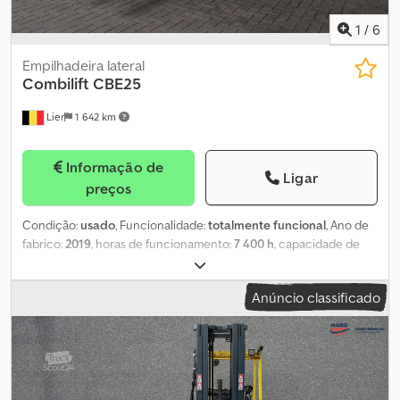
1
/
6
Empilhadeira lateral
Combilift
CBE25
Lier
1 642 km
Informação de
Ligar
preços
Condição:
usado
, Funcionalidade:
totalmente funcional
, Ano de
fabrico:
2019
, horas de funcionamento:
7 400 h
, capacidade de
carga:
1 975 kg
, altura de elevação:
6 000 mm
, elevação livre:
2 050 mm
, tipo de combustível:
elétrico
, tipo de mastro:
triplex
,
Anúncio classificado
cor:
amarelo
, O Combilift CBE25 é um empilhador lateral
fabricado em 2019, com 7400 horas de operação. Possui joystick.
Cjdpfx Aqozp D Hwowsha