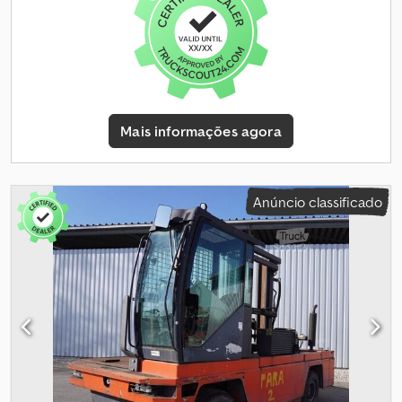
trabalho dianteiro - Sistema de iluminação com luzes de
presença e de circulação, luzes de travagem e piscas - Giroflex -
Alarme sonoro ao marcha-atrás - Largura da mesa: 1400 mm -
Engate de reboque: sem Cjdpfxjzmkddj Aqwjha - Espelhos
internos e externos - Rádio - Banco do condutor com suspensão
pneumática (revestimento em tecido) - Pedal único - Operação
por joystick - Largura útil 1100 mm - Altura da mesa 980 mm -
Mais informações agora
Prateleira para material redondo - LSP 0,7 Ref: ANL1066247
Anúncio classificado