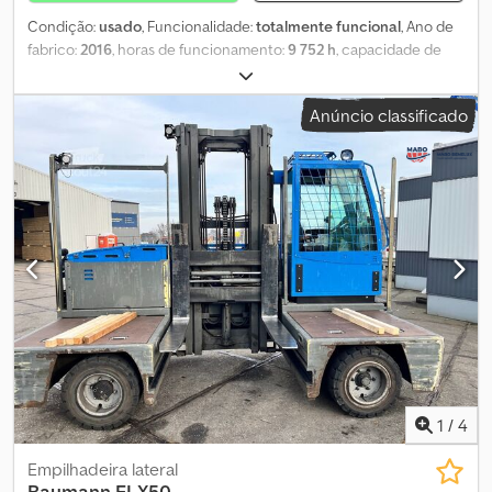
Condição:
usado
, Funcionalidade:
totalmente funcional
, Ano de
fabrico:
2016
, horas de funcionamento:
9 752 h
, capacidade de
carga:
5 000 kg
, altura de elevação:
5 100 mm
, tipo de
combustível:
gás
, tipo de mastro:
triplex
, cor:
amarelo
, O Baumann
Anúncio classificado
HX50 é um empilhador lateral de dois lados, fabricado em 2016,
com 9752 horas de utilização. Chedjzpw R Nspfx Aqwsa
1
/
4
Empilhadeira lateral
Baumann
ELX50