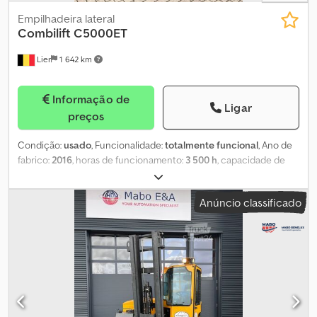
Empilhadeira lateral
Combilift
C5000ET
Lier
1 642 km
Informação de
Ligar
preços
Condição:
usado
, Funcionalidade:
totalmente funcional
, Ano de
fabrico:
2016
, horas de funcionamento:
3 500 h
, capacidade de
carga:
5 000 kg
, altura de elevação:
5 552 mm
, elevação livre:
1 692 mm
, tipo de combustível:
elétrico
, tipo de mastro:
triplex
,
Anúncio classificado
cor:
amarelo
, O Combilift C5000ET é um empilhador lateral
fabricado em 2016, com 3500 horas de utilização. Possui cabine
fechada. Cedpfx Aszpyrvjqwjha