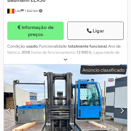
Lier
1 642 km
Informação de
Ligar
preços
Condição:
usado
, Funcionalidade:
totalmente funcional
, Ano de
fabrico:
2018
, horas de funcionamento:
12 900 h
, capacidade de
carga:
5 000 kg
, altura de elevação:
6 000 mm
, elevação livre:
1 970 mm
, tipo de combustível:
elétrico
, tipo de mastro:
triplex
,
Anúncio classificado
cor:
azul
, O Baumann ELX50 é um empilhador lateral de dois
sentidos, fabricado em 2018, com 12.900 horas de operação.
Possui cabine fechada e sistema de aquecimento. Chjdpfxjzpwvxs
Aqwea