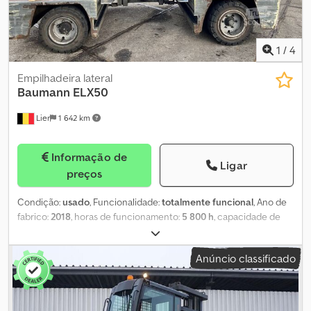
1
/
4
Empilhadeira lateral
Baumann
ELX50
Lier
1 642 km
Informação de
Ligar
preços
Condição:
usado
, Funcionalidade:
totalmente funcional
, Ano de
fabrico:
2018
, horas de funcionamento:
5 800 h
, capacidade de
carga:
5 000 kg
, altura de elevação:
6 600 mm
, elevação livre:
2 170 mm
, tipo de combustível:
elétrico
, tipo de mastro:
triplex
,
Anúncio classificado
cor:
azul
, O Baumann ELX50 é um empilhador lateral de dois
garfos, fabricado em 2018, com aproximadamente 5800 horas de
utilização. Possui cabine fechada e sistema de aquecimento.
Chsdpfezpwp Eox Aqwea