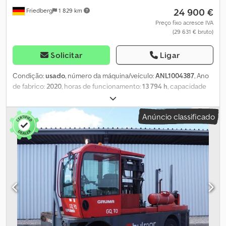
24 900 €
Friedberg
1 829 km
Preço fixo acresce IVA
(29 631 € bruto)
Solicitar
Ligar
Condição:
usado
, número da máquina/veículo:
ANL1004387
, Ano
de fabrico:
2020
, horas de funcionamento:
13 794 h
, capacidade
de carga:
7 000 kg
, altura de elevação:
4 500 mm
, elevação livre:
1 900 mm
, centro de carga:
700 mm
, tipo de mastro:
duplex
,
Anúncio classificado
largura do suporte de garfos:
1 450 mm
, comprimento do garfo:
1 200 mm
, dimensão do pneu dianteiro:
355/65-15
, tamanho do
pneu traseiro:
355/65-15
, peso em vazio:
12 450 kg
, altura total:
3 200 mm
, comprimento total:
4 950 mm
, largura total:
2 300 mm
,
combustível:
diesel
, - Veículo: Dupla hidráulica auxiliar - Mastro:
Dupla hidráulica auxiliar - Dispositivo de ajuste dos garfos,
integrado sem deslocamento lateral - Outro implemento: tesoura
de carga integrada com ajuste de garfos - Cabine fechada com
portas corrediças - Aquecimento - Filtro de partículas integrado
com AdBlue - 4 x faróis de trabalho LED frontais - Sistema de
iluminação com luzes de presença e circulação, luzes de freio e