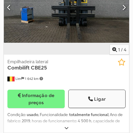
1
/
4
Empilhadeira lateral
Combilift
CBE25
Lier
1 642 km
Informação de
Ligar
preços
Condição:
usado
, Funcionalidade:
totalmente funcional
, Ano de
fabrico:
2019
, horas de funcionamento:
4 500 h
, capacidade de
carga:
1 815 kg
, altura de elevação:
6 000 mm
, elevação livre: