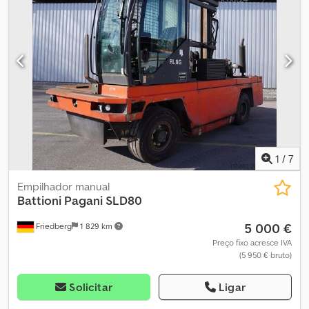
dianteiros - 1x farol de ré traseiro - Sistema de iluminação com luz
de posição e de circulação, luzes de freio e piscas - Alarme
sonoro ao engatar marcha à ré - Largura da mesa: 1550 mm
Csdpfx Aqozn A N Ujwoha - Acumulador de pressão - Espelhos
retrovisores externos - Coluna de direção com ajuste de altura -
Banco do condutor conforto (revestimento em tecido) - Pedal
único - Controle por joystick - Largura útil 1400 mm - Limitação da
altura de elevação a 3300 mm - LSP 0,7
1
/
7
Empilhador manual
Battioni Pagani
SLD80
5 000 €
Friedberg
1 829 km
Preço fixo acresce IVA
(5 950 € bruto)
Solicitar
Ligar