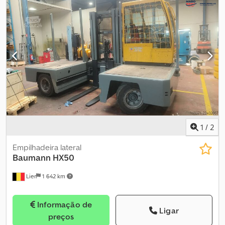
substituída em 2025. Cjdozpyqrepfx Aqweha
1
/
2
Empilhadeira lateral
Baumann
HX50
Lier
1 642 km
Informação de
Ligar
preços