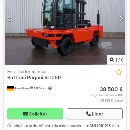
1
/
8
Empilhador manual
Battioni Pagani
SLD 50
38 500 €
Friedberg
1 829 km
Preço fixo acresce IVA
(45 815 € bruto)
Solicitar
Ligar
Condição:
usado
, número da máquina/veículo:
ANL1061213
, Ano