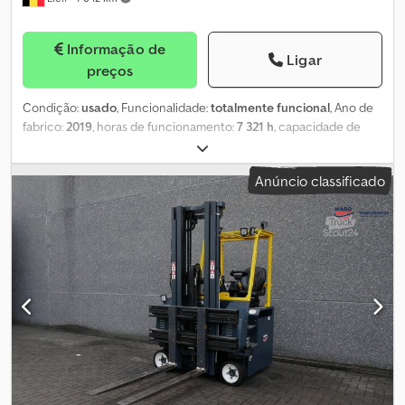
Informação de
Ligar
preços
Condição:
usado
, Funcionalidade:
totalmente funcional
, Ano de
fabrico:
2019
, horas de funcionamento:
7 321 h
, capacidade de
carga:
1 975 kg
, altura de elevação:
6 000 mm
, elevação livre:
2 050 mm
, tipo de combustível:
elétrico
, tipo de mastro:
triplex
,
Anúncio classificado
cor:
amarelo
, O Combilift CBE25 é um empilhador lateral
fabricado em 2019, com 7321 horas de utilização. Possui controlo
por joystick. Cjdpfx Aozp D Rpoqweha