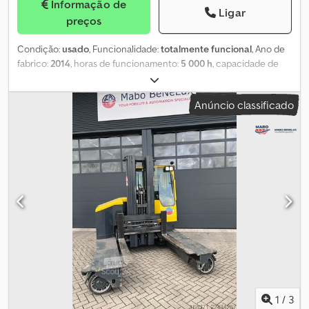
Informação de
Ligar
preços
Condição:
usado
, Funcionalidade:
totalmente funcional
, Ano de
fabrico:
2014
, horas de funcionamento:
5 000 h
, capacidade de
carga:
4 000 kg
, altura de elevação:
4 040 mm
, tipo de
combustível:
elétrico
, tipo de mastro:
duplex
, cor:
verde
, O
Anúncio classificado
Combilift C4000ET é um empilhador lateral fabricado em 2014,
com 5000 horas de utilização. Possui cabine fechada e sistema
de aquecimento. Chodpjzpyttefx Aqwsa
1
/
3