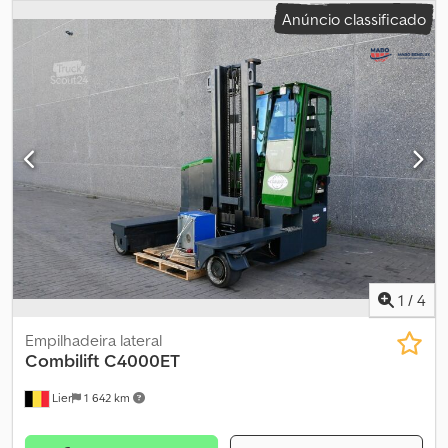
2 050 mm
, tipo de combustível:
elétrico
, tipo de mastro:
triplex
,
Anúncio classificado
cor:
amarelo
, O Combilift CBE25 é um empilhador lateral de 2019
com 4500 horas de operação. Possui comando por joystick.
Codozp D Etepfx Aqwoha
1
/
4
Empilhadeira lateral
Combilift
C4000ET
Lier
1 642 km