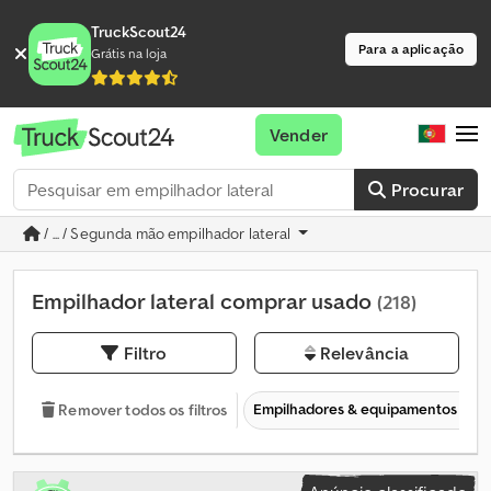
TruckScout24
Para a aplicação
Grátis na loja
Vender
Procurar
/ ... / Segunda mão empilhador lateral
Empilhador lateral comprar usado
(218)
Filtro
Relevância
Empilhadores & equipamentos de 
Remover todos os filtros