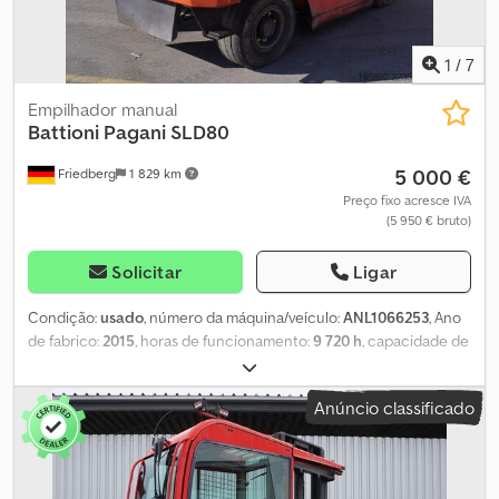
1
/
7
Empilhador manual
Battioni Pagani
SLD80
5 000 €
Friedberg
1 829 km
Preço fixo acresce IVA
(5 950 € bruto)
Solicitar
Ligar
Condição:
usado
, número da máquina/veículo:
ANL1066253
, Ano
de fabrico:
2015
, horas de funcionamento:
9 720 h
, capacidade de
carga:
8 000 kg
, altura de elevação:
3 300 mm
, elevação livre:
1 700 mm
, centro de carga:
700 mm
, tipo de mastro:
duplex
,
Anúncio classificado
largura do suporte de garfos:
1 450 mm
, comprimento do garfo:
1 400 mm
, dimensão do pneu dianteiro:
355/65 R15
, tamanho do
pneu traseiro:
355/65-15
, peso em vazio:
12 700 kg
, altura total:
2 950 mm
, comprimento total:
5 080 mm
, largura total:
2 250 mm
,