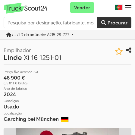
Vender
Procurar
/ ... / ID do anúncio: A215-28-727
Empilhador
Linde
Xi 16 1251-01
Preço fixo acresce IVA
46 900 €
(55 811 € bruto)
Ano de fabrico
2024
Condição
Usado
Localização
Garching bei München