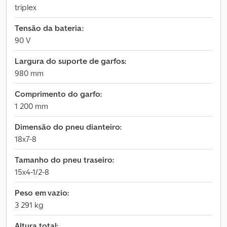
triplex
Tensão da bateria:
90 V
Largura do suporte de garfos:
980 mm
Comprimento do garfo:
1 200 mm
Dimensão do pneu dianteiro:
18x7-8
Tamanho do pneu traseiro:
15x4-1/2-8
Peso em vazio:
3 291 kg
Altura total: