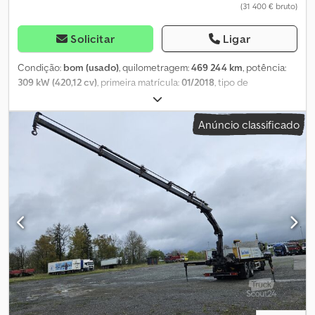
(31 400 € bruto)
Solicitar
Ligar
Condição:
bom (usado)
, quilometragem:
469 244 km
, potência:
309 kW (420,12 cv)
, primeira matrícula:
01/2018
, tipo de
combustível:
diesel
, tamanho do pneu:
315/70R22,5
, configuração
de eixo:
6x2
, distância entre eixos:
4 800 mm
, combustível:
diesel
,
Anúncio classificado
travões:
retardador
, cor:
branco
, cabina do condutor:
cabina-
cama
, tipo de engrenagem:
automático
, número de velocidades:
12
, classe de emissão:
Euro 6
, suspensão:
ar
, comprimento total:
10 100 mm
, largura total:
2 550 mm
, altura total:
4 040 mm
, Ano de
fabrico:
2018
, Equipamento:
ABS, Bluetooth, acoplamento de
reboque, aquecedor de assento, aquecedor estacionário, ar
condicionado, ar condicionado de estacionamento, controlo
de tração, controlo de velocidade de cruzeiro, espelho
retrovisor elétrico, fecho centralizado, regulação eléctrica dos
vidros, retardador
, = Outras opções e acessórios = - Espelhos
aquecidos - Tacógrafo digital - Registrador de viagem (dispositivo
de controle) - Fixo - Lâmpada halógena - Jantes de liga leve -
Manual - Rádio/cassete - Cabine dormitório - Assistente de