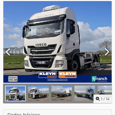
1
/
14
Dados básicos