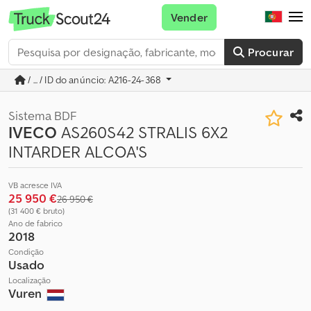
Vender
Procurar
/ ... / ID do anúncio: A216-24-368
Sistema BDF
IVECO
AS260S42 STRALIS 6X2
INTARDER ALCOA'S
VB acresce IVA
25 950 €
26 950 €
(31 400 € bruto)
Ano de fabrico
2018
Condição
Usado
Localização
Vuren