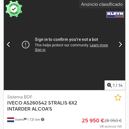
Anúncio classificado
1
/
14
Sistema BDF
IVECO
AS260S42 STRALIS 6X2
INTARDER ALCOA'S
25 950 €
Vuren
1 721 km
28 950 €
VB acresce IVA